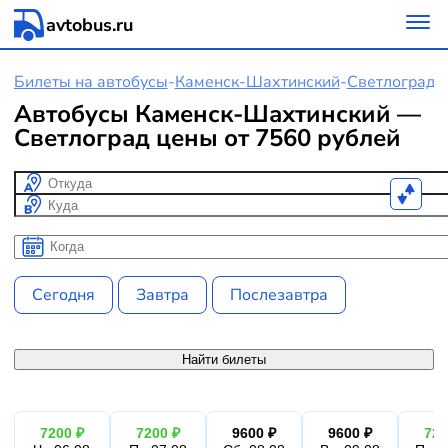
avtobus.ru
Билеты на автобусы
-
Каменск-Шахтинский
-
Светлоград
Автобусы Каменск-Шахтинский —
Светлоград цены от 7560 рублей
Откуда
Куда
Когда
Когда
Сегодня
Завтра
Послезавтра
Найти билеты
7200 ₽
7200 ₽
9600 ₽
9600 ₽
720