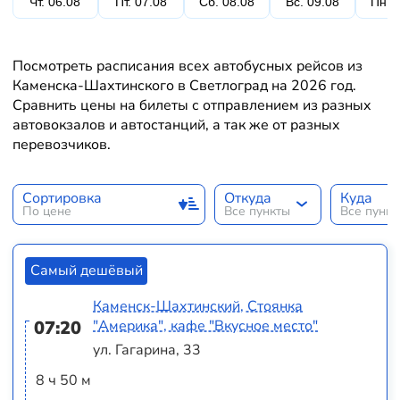
Чт. 06.08
Пт. 07.08
Сб. 08.08
Вс. 09.08
Пн. 
Посмотреть расписания всех автобусных рейсов из
Каменска-Шахтинского в Светлоград на 2026 год.
Сравнить цены на билеты с отправлением из разных
автовокзалов и автостанций, а так же от разных
перевозчиков.
Сортировка
Откуда
Куда
По цене
Все пункты
Все пунк
Самый дешёвый
Каменск-Шахтинский, Стоянка
07:20
"Америка", кафе "Вкусное место"
ул. Гагарина, 33
8 ч 50 м