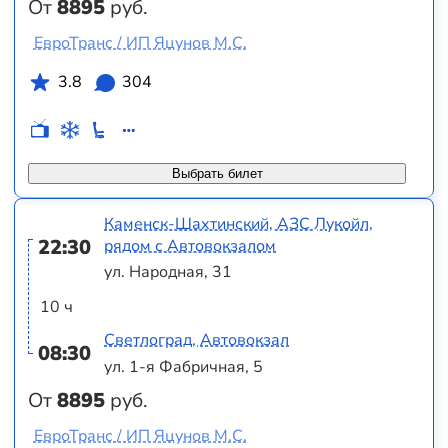
От
8895
руб.
ЕвроТранс / ИП Яцунов М.С.
3.8
304
Выбрать билет
Каменск-Шахтинский, АЗС Лукойл,
22:30
рядом с Автовокзалом
ул. Народная, 31
10 ч
Светлоград, Автовокзал
08:30
ул. 1-я Фабричная, 5
От
8895
руб.
ЕвроТранс / ИП Яцунов М.С.