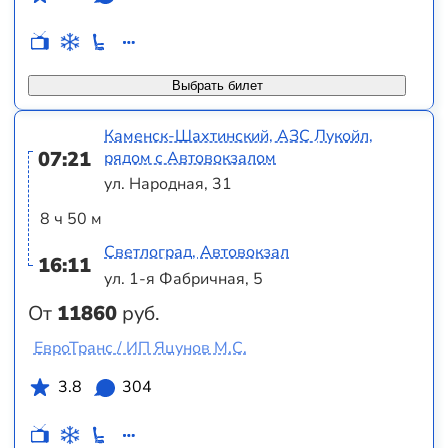
Выбрать билет
Каменск-Шахтинский, АЗС Лукойл,
07:21
рядом с Автовокзалом
ул. Народная, 31
8 ч 50 м
Светлоград, Автовокзал
16:11
ул. 1-я Фабричная, 5
От
11860
руб.
ЕвроТранс / ИП Яцунов М.С.
3.8
304