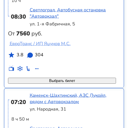
10 ч
Светлоград, Автобусная остановка
08:30
"Автовокзал"
ул. 1-я Фабричная, 5
От
7560
руб.
ЕвроТранс / ИП Яцунов М.С.
3.8
304
Выбрать билет
Каменск-Шахтинский, АЗС Лукойл,
07:20
рядом с Автовокзалом
ул. Народная, 31
8 ч 50 м