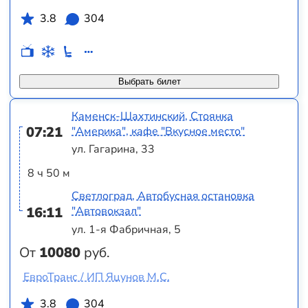
3.8
304
Выбрать билет
Каменск-Шахтинский, Стоянка
07:21
"Америка", кафе "Вкусное место"
ул. Гагарина, 33
8 ч 50 м
Светлоград, Автобусная остановка
16:11
"Автовокзал"
ул. 1-я Фабричная, 5
От
10080
руб.
ЕвроТранс / ИП Яцунов М.С.
3.8
304