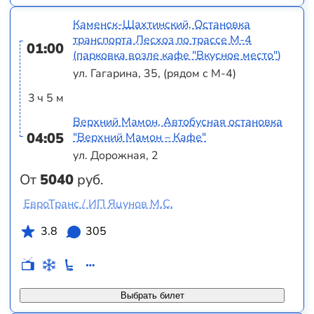
Каменск-Шахтинский, Остановка
транспорта Лесхоз по трассе М-4
01:00
(парковка возле кафе "Вкусное место")
ул. Гагарина, 35, (рядом с М-4)
3 ч 5 м
Верхний Мамон, Автобусная остановка
04:05
"Верхний Мамон – Кафе"
ул. Дорожная, 2
От
5040
руб.
ЕвроТранс / ИП Яцунов М.С.
3.8
305
Выбрать билет