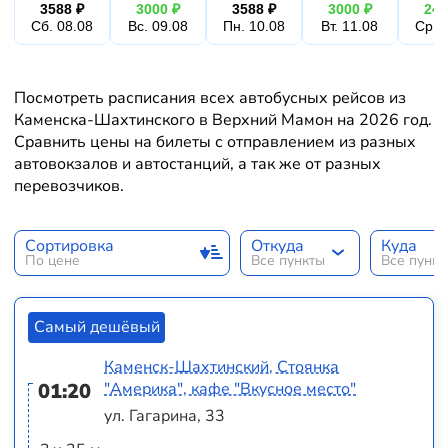
3588 ₽
3000 ₽
3588 ₽
3000 ₽
240
Сб. 08.08
Вс. 09.08
Пн. 10.08
Вт. 11.08
Ср. 
Посмотреть расписания всех автобусных рейсов из
Каменска-Шахтинского в Верхний Мамон на 2026 год.
Сравнить цены на билеты с отправлением из разных
автовокзалов и автостанций, а так же от разных
перевозчиков.
Сортировка
Откуда
Куда
По цене
Все пункты
Все пунк
Самый дешёвый
Каменск-Шахтинский, Стоянка
01:20
"Америка", кафе "Вкусное место"
ул. Гагарина, 33