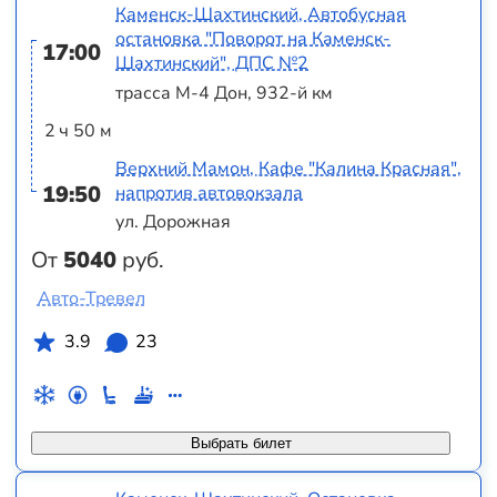
Каменск-Шахтинский, Автобусная
остановка "Поворот на Каменск-
17:00
Шахтинский", ДПС №2
трасса М-4 Дон, 932-й км
2 ч 50 м
Верхний Мамон, Кафе "Калина Красная",
19:50
напротив автовокзала
ул. Дорожная
От
5040
руб.
Авто-Тревел
3.9
23
Выбрать билет