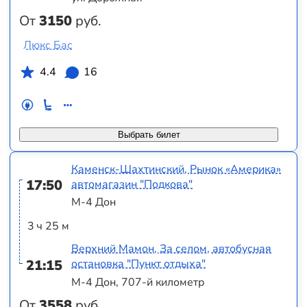
От
3150
руб.
Люкс Бас
4.4
16
Выбрать билет
Каменск-Шахтинский, Рынок «Америка»
17:50
автомагазин "Подкова"
М-4 Дон
3 ч 25 м
Верхний Мамон, За селом, автобусная
21:15
остановка "Пункт отдыха"
М-4 Дон, 707-й километр
От
3558
руб.