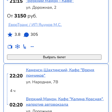
21:15
"Верхний Мамон – Кафе"
ул. Дорожная, 2
От
3150
руб.
ЕвроТранс / ИП Яцунов М.С.
3.8
305
Выбрать билет
Каменск-Шахтинский, Кафе "Время
22:20
пончиков"
ул. Народная, 7В
4 ч
Верхний Мамон, Кафе "Калина Красная",
02:20
напротив автовокзала
ул. Дорожная