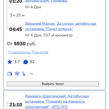
01:20
автомагазин "Подкова"
М-4 Дон
3 ч 25 м
Верхний Мамон, За селом, автобусная
04:45
остановка "Пункт отдыха"
М-4 Дон, 707-й километр
От
5930
руб.
Ставрополь-Транстур
3.7
32
Выбрать билет
Каменск-Шахтинский, Автобусная
остановка "Поворот на Каменск-
21:10
Шахтинский", ДПС №2