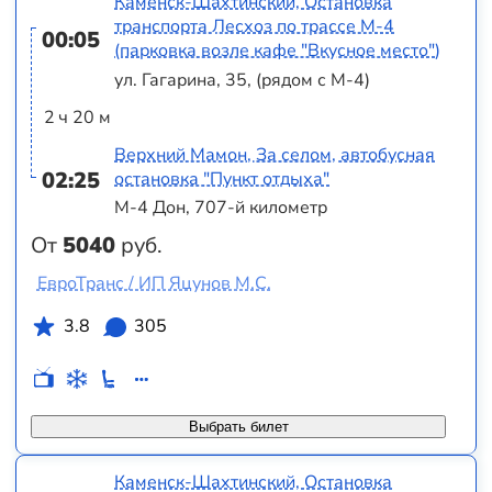
Каменск-Шахтинский, Остановка
транспорта Лесхоз по трассе М-4
00:05
(парковка возле кафе "Вкусное место")
ул. Гагарина, 35, (рядом с М-4)
2 ч 20 м
Верхний Мамон, За селом, автобусная
02:25
остановка "Пункт отдыха"
М-4 Дон, 707-й километр
От
5040
руб.
ЕвроТранс / ИП Яцунов М.С.
3.8
305
Выбрать билет
Каменск-Шахтинский, Остановка