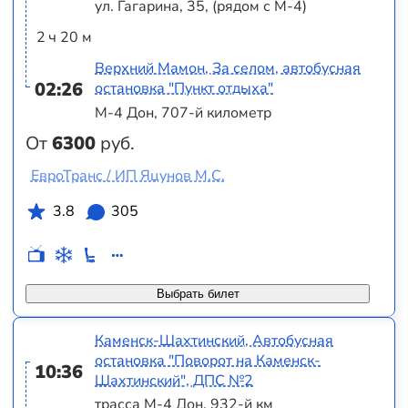
ул. Гагарина, 35, (рядом с М-4)
2 ч 20 м
Верхний Мамон, За селом, автобусная
02:26
остановка "Пункт отдыха"
М-4 Дон, 707-й километр
От
6300
руб.
ЕвроТранс / ИП Яцунов М.С.
3.8
305
Выбрать билет
Каменск-Шахтинский, Автобусная
остановка "Поворот на Каменск-
10:36
Шахтинский", ДПС №2
трасса М-4 Дон, 932-й км