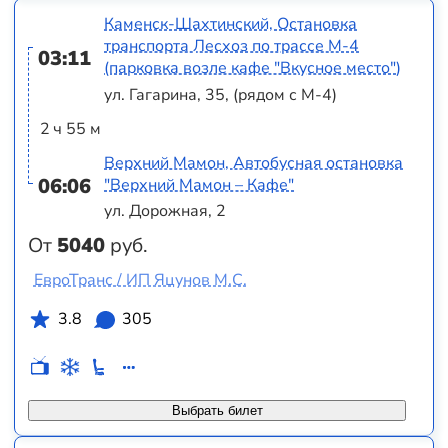
Каменск-Шахтинский, Остановка
транспорта Лесхоз по трассе М-4
03:11
(парковка возле кафе "Вкусное место")
ул. Гагарина, 35, (рядом с М-4)
2 ч 55 м
Верхний Мамон, Автобусная остановка
06:06
"Верхний Мамон – Кафе"
ул. Дорожная, 2
От
5040
руб.
ЕвроТранс / ИП Яцунов М.С.
3.8
305
Выбрать билет