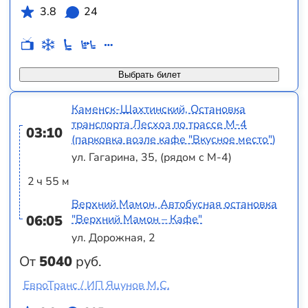
3.8
24
Выбрать билет
Каменск-Шахтинский, Остановка
транспорта Лесхоз по трассе М-4
03:10
(парковка возле кафе "Вкусное место")
ул. Гагарина, 35, (рядом с М-4)
2 ч 55 м
Верхний Мамон, Автобусная остановка
06:05
"Верхний Мамон – Кафе"
ул. Дорожная, 2
От
5040
руб.
ЕвроТранс / ИП Яцунов М.С.