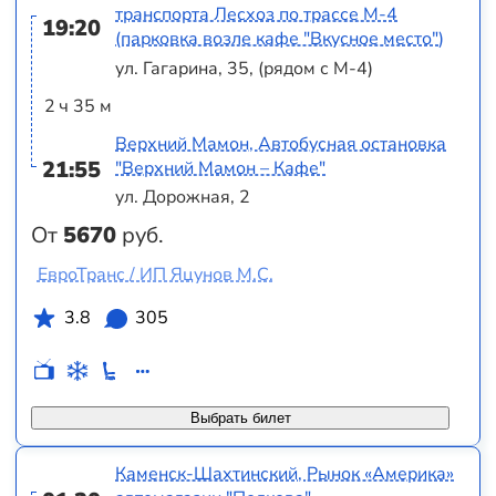
транспорта Лесхоз по трассе М-4
19:20
(парковка возле кафе "Вкусное место")
ул. Гагарина, 35, (рядом с М-4)
2 ч 35 м
Верхний Мамон, Автобусная остановка
21:55
"Верхний Мамон – Кафе"
ул. Дорожная, 2
От
5670
руб.
ЕвроТранс / ИП Яцунов М.С.
3.8
305
Выбрать билет
Каменск-Шахтинский, Рынок «Америка»