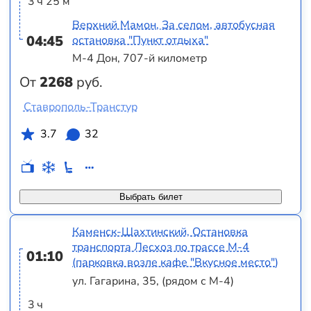
3 ч 25 м
Верхний Мамон, За селом, автобусная
04:45
остановка "Пункт отдыха"
М-4 Дон, 707-й километр
От
2268
руб.
Ставрополь-Транстур
3.7
32
Выбрать билет
Каменск-Шахтинский, Остановка
транспорта Лесхоз по трассе М-4
01:10
(парковка возле кафе "Вкусное место")
ул. Гагарина, 35, (рядом с М-4)
3 ч