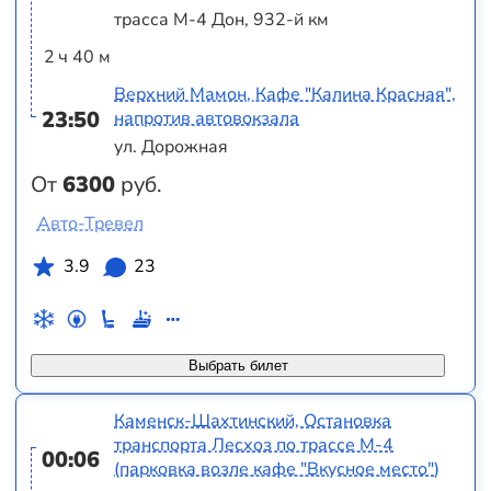
трасса М-4 Дон, 932-й км
2 ч 40 м
Верхний Мамон, Кафе "Калина Красная",
23:50
напротив автовокзала
ул. Дорожная
От
6300
руб.
Авто-Тревел
3.9
23
Выбрать билет
Каменск-Шахтинский, Остановка
транспорта Лесхоз по трассе М-4
00:06
(парковка возле кафе "Вкусное место")