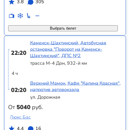
3.8
305
Выбрать билет
Каменск-Шахтинский, Автобусная
остановка "Поворот на Каменск-
22:20
Шахтинский", ДПС №2
трасса М-4 Дон, 932-й км
4 ч
Верхний Мамон, Кафе "Калина Красная",
02:20
напротив автовокзала
ул. Дорожная
От
5040
руб.
Люкс Бас
4.4
16