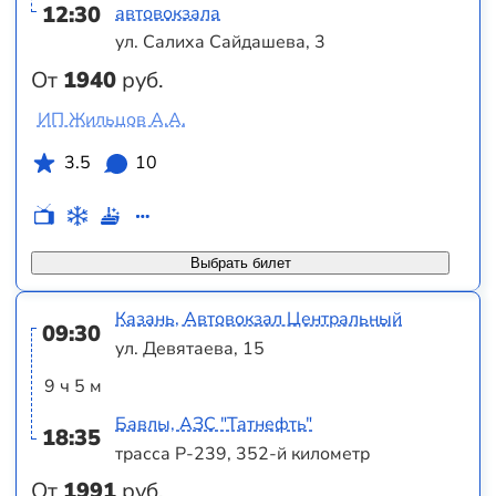
12:30
автовокзала
ул. Салиха Сайдашева, 3
От
1940
руб.
ИП Жильцов А.А.
3.5
10
Выбрать билет
Казань, Автовокзал Центральный
09:30
ул. Девятаева, 15
9 ч 5 м
Бавлы, АЗС "Татнефть"
18:35
трасса Р-239, 352-й километр
От
1991
руб.