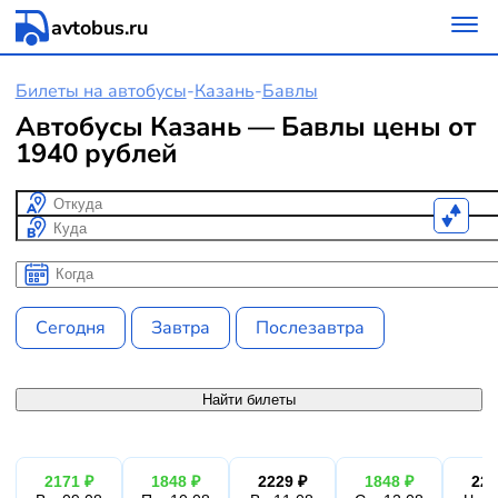
avtobus.ru
Билеты на автобусы
-
Казань
-
Бавлы
Автобусы Казань — Бавлы цены от
1940 рублей
Откуда
Куда
Когда
Когда
Сегодня
Завтра
Послезавтра
Найти билеты
2171 ₽
1848 ₽
2229 ₽
1848 ₽
222