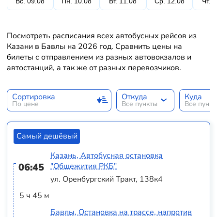
Вс. 09.08
Пн. 10.08
Вт. 11.08
Ср. 12.08
Чт. 
Посмотреть расписания всех автобусных рейсов из
Казани в Бавлы на 2026 год. Сравнить цены на
билеты с отправлением из разных автовокзалов и
автостанций, а так же от разных перевозчиков.
Сортировка
Откуда
Куда
По цене
Все пункты
Все пунк
Самый дешёвый
Казань, Автобусная остановка
06:45
"Общежития РКБ"
ул. Оренбургский Тракт, 138к4
5 ч 45 м
Бавлы, Остановка на трассе, напротив