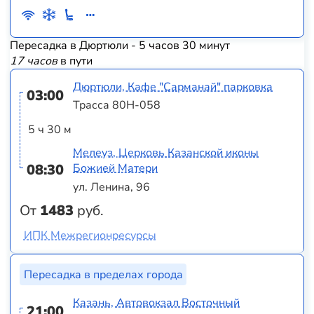
Пересадка в Дюртюли - 5 часов 30 минут
17 часов
в пути
Дюртюли, Кафе "Сарманай" парковка
03:00
Трасса 80Н-058
5 ч 30 м
Мелеуз, Церковь Казанской иконы
08:30
Божией Матери
ул. Ленина, 96
От
1483
руб.
ИПК Межрегионресурсы
Пересадка в пределах города
Казань, Автовокзал Восточный
21:00