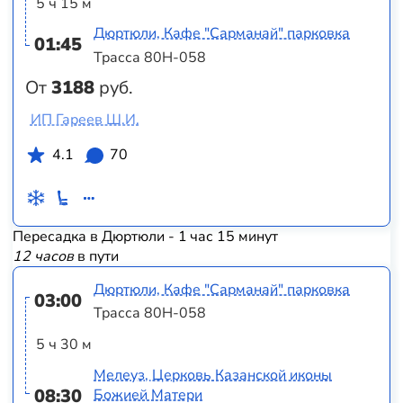
5 ч 15 м
Дюртюли, Кафе "Сарманай" парковка
01:45
Трасса 80Н-058
От
3188
руб.
ИП Гареев Ш.И.
4.1
70
Пересадка в Дюртюли - 1 час 15 минут
12 часов
в пути
Дюртюли, Кафе "Сарманай" парковка
03:00
Трасса 80Н-058
5 ч 30 м
Мелеуз, Церковь Казанской иконы
08:30
Божией Матери