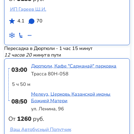
ИП Гареев Ш.И.
4.1
70
Пересадка в Дюртюли - 1 час 15 минут
12 часов 20 минут
в пути
Дюртюли, Кафе "Сарманай" парковка
03:00
Трасса 80Н-058
5 ч 50 м
Мелеуз, Церковь Казанской иконы
08:50
Божией Матери
ул. Ленина, 96
От
1260
руб.
Ваш Автобусный Попутчик