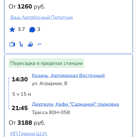
От
1260
руб.
Ваш Автобусный Попутчик
3.7
3
Пересадка в пределах станции
Казань, Автовокзал Восточный
14:30
ул. Аграрная, 8
5 ч 15 м
Дюртюли, Кафе "Сарманай" парковка
21:45
Трасса 80Н-058
От
3188
руб.
ИП Гареев Ш.И.