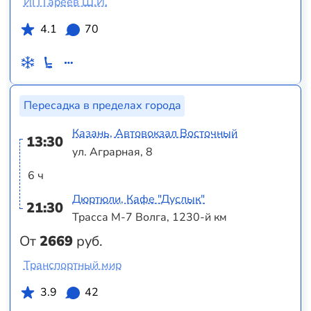
ИП Гареев Ш.И.
4.1
70
Пересадка в пределах города
Казань, Автовокзал Восточный
13:30
ул. Аграрная, 8
6 ч
Дюртюли, Кафе "Дуслык"
21:30
Трасса М-7 Волга, 1230-й км
От
2669
руб.
Транспортный мир
3.9
42