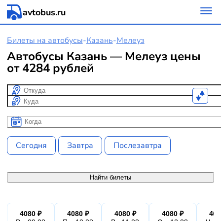
avtobus.ru
Билеты на автобусы
-
Казань
-
Мелеуз
Автобусы Казань — Мелеуз цены
от 4284 рублей
Откуда
Куда
Когда
Когда
Сегодня
Завтра
Послезавтра
Найти билеты
4080 ₽
4080 ₽
4080 ₽
4080 ₽
408