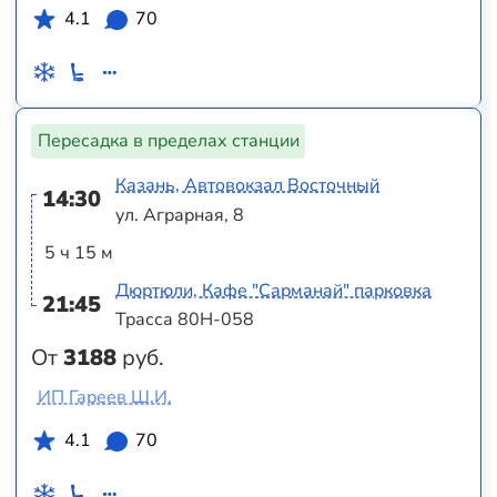
4.1
70
Пересадка в пределах станции
Казань, Автовокзал Восточный
14:30
ул. Аграрная, 8
5 ч 15 м
Дюртюли, Кафе "Сарманай" парковка
21:45
Трасса 80Н-058
От
3188
руб.
ИП Гареев Ш.И.
4.1
70