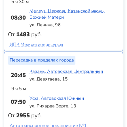
5 ч 30 м
Мелеуз, Церковь Казанской иконы
08:30
Божией Матери
ул. Ленина, 96
От
1483
руб.
ИПК Межрегионресурсы
Пересадка в пределах города
Казань, Автовокзал Центральный
20:45
ул. Девятаева, 15
9 ч 5 м
Уфа, Автовокзал Южный
07:50
ул. Рихарда Зорге, 13
От
2955
руб.
Автотранспортное предприятие №1