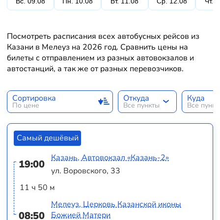
Вс. 09.08
Пн. 10.08
Вт. 11.08
Ср. 12.08
Чт. 
Посмотреть расписания всех автобусных рейсов из
Казани в Мелеуз на 2026 год. Сравнить цены на
билеты с отправлением из разных автовокзалов и
автостанций, а так же от разных перевозчиков.
Сортировка
Откуда
Куда
По цене
Все пункты
Все пунк
Самый дешёвый
Казань, Автовокзал «‎Казань-2»
19:00
ул. Воровского, 33
11 ч 50 м
Мелеуз, Церковь Казанской иконы
08:50
Божией Матери