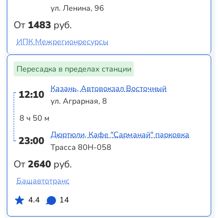
ул. Ленина, 96
От
1483
руб.
ИПК Межрегионресурсы
Пересадка в пределах станции
Казань, Автовокзал Восточный
12:10
ул. Аграрная, 8
8 ч 50 м
Дюртюли, Кафе "Сарманай" парковка
23:00
Трасса 80Н-058
От
2640
руб.
Башавтотранс
4.4
14