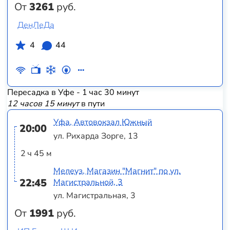
От
3261
руб.
ДенЛеДа
4
44
Пересадка в Уфе - 1 час 30 минут
12 часов 15 минут
в пути
Уфа, Автовокзал Южный
20:00
ул. Рихарда Зорге, 13
2 ч 45 м
Мелеуз, Магазин "Магнит" по ул.
22:45
Магистральной, 3
ул. Магистральная, 3
От
1991
руб.