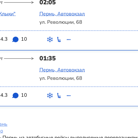
02:05
ут
Клыки"
Пермь, Автовокзал
ул. Революции, 68
4.3
10
01:35
ут
Пермь, Автовокзал
ул. Революции, 68
4.3
10
ань
во
 Пермь на автобусные рейсы выполняемые перевозчиком Т