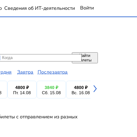
Войти
о
Сведения об ИТ-деятельности
Найти
да
да
билеты
годня
Завтра
Послезавтра
4800 ₽
3840 ₽
4800 ₽
4800 ₽
3
8
Пт. 14.08
Сб. 15.08
Вс. 16.08
Пн. 17.08
Вт.
билеты с отправлением из разных