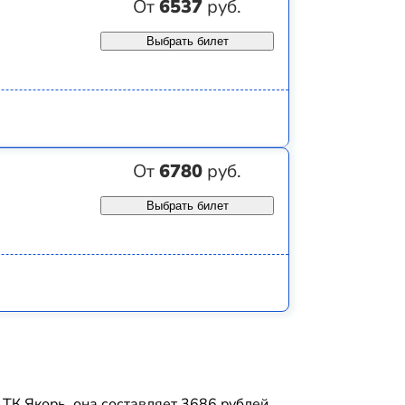
От
6537
руб.
Выбрать билет
От
6780
руб.
Выбрать билет
К Якорь, она составляет 3686 рублей,