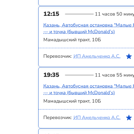
12:15
11 часов 50 мин
Казань, Автобусная остановка "Малые 
— и точка (бывший McDonald’s)
Мамадышский тракт, 10Б
Перевозчик:
ИП Амельченко А.С.
19:35
11 часов 55 мин
Казань, Автобусная остановка "Малые 
— и точка (бывший McDonald’s)
Мамадышский тракт, 10Б
Перевозчик:
ИП Амельченко А.С.