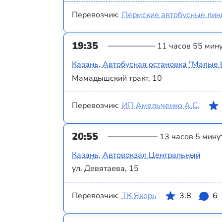
Перевозчик:
Пермские автобусные лин
19:35
11 часов 55 мин
Казань, Автобусная остановка "Малые 
Мамадышский тракт, 10
Перевозчик:
ИП Амельченко А.С.
20:55
13 часов 5 мину
Казань, Автовокзал Центральный
ул. Девятаева, 15
Перевозчик:
ТК Якорь
3.8
6