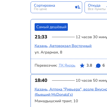
Сортировка
Откуда
По цене
Все пункты
Самый дешёвый
21:33
12 часов 30 мин
Казань, Автовокзал Восточный
ул. Аграрная, 8
Перевозчик:
ТК Якорь
3.8
6
18:40
10 часов 50 мин
Казань, Аптека "Ривьера", возле Вкусн
(бывший McDonald’s)
Мамадышский тракт, 10