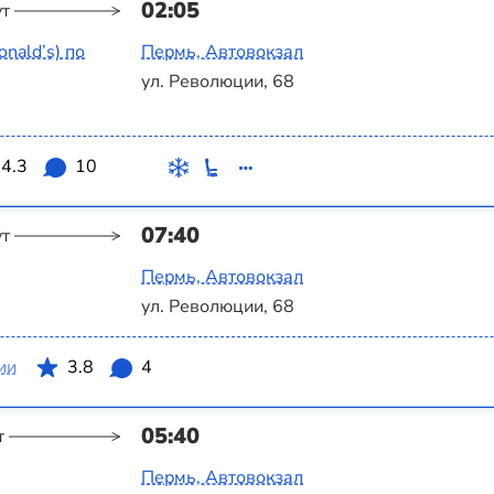
02:05
ут
nald’s) по
Пермь, Автовокзал
ул. Революции, 68
4.3
10
07:40
ут
Пермь, Автовокзал
ул. Революции, 68
ии
3.8
4
05:40
т
Пермь, Автовокзал