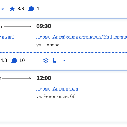
ии
3.8
4
09:30
ут
Клыки"
Пермь, Автобусная остановка "Ул. Попова
ул. Попова
4.3
10
12:00
т
Пермь, Автовокзал
ул. Революции, 68