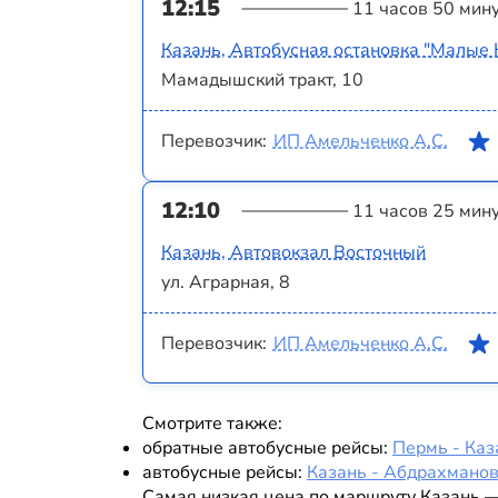
12:15
11 часов 50 мин
Казань, Автобусная остановка "Малые 
Мамадышский тракт, 10
Перевозчик:
ИП Амельченко А.С.
12:10
11 часов 25 мин
Казань, Автовокзал Восточный
ул. Аграрная, 8
Перевозчик:
ИП Амельченко А.С.
Смотрите также:
обратные автобусные рейсы:
Пермь - Каз
автобусные рейсы:
Казань - Абдрахмано
Самая низкая цена по маршруту Казань —