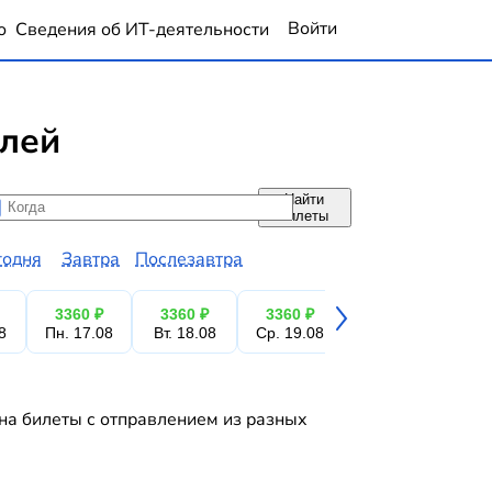
Войти
о
Сведения об ИТ-деятельности
блей
Найти
да
да
билеты
годня
Завтра
Послезавтра
3360 ₽
3360 ₽
3360 ₽
3360 ₽
3
8
Пн. 17.08
Вт. 18.08
Ср. 19.08
Чт. 20.08
Пт.
на билеты с отправлением из разных