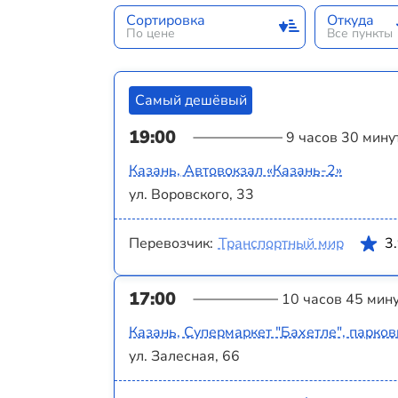
Сортировка
Откуда
По цене
Все пункты
Самый дешёвый
19:00
9 часов 30 мину
Казань, Автовокзал «‎Казань-2»
ул. Воровского, 33
Перевозчик:
Транспортный мир
3
17:00
10 часов 45 мин
Казань, Супермаркет "Бахетле", парков
ул. Залесная, 66