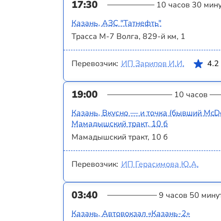
17:30
10 часов 30 мин
Казань, АЗС "Татнефть"
Трасса М-7 Волга, 829-й км, 1
Перевозчик:
ИП Зарипов И.И.
4.2
19:00
10 часов
Казань, Вкусно — и точка (бывший McDo
Мамадышский тракт, 10 б
Мамадышский тракт, 10 б
Перевозчик:
ИП Герасимова Ю.А.
03:40
9 часов 50 мину
Казань, Автовокзал «‎Казань-2»