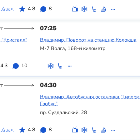
 Азад
4.8
8
07:25
ут
 "Кристалл"
Владимир, Поворот на станцию Колокша
М-7 Волга, 168-й километр
4.3
10
04:30
ут
Владимир, Автобусная остановка "Гиперм
Глобус"
пр. Суздальский, 28
 Азад
4.8
8