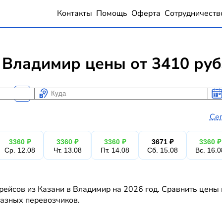
Контакты
Помощь
Оферта
Сотрудничеств
 Владимир цены от 3410 ру
Куда
Ког
Ког
Се
3360 ₽
3360 ₽
3360 ₽
3671 ₽
3360 ₽
Ср. 12.08
Чт. 13.08
Пт. 14.08
Сб. 15.08
Вс. 16.0
рейсов из Казани в Владимир на 2026 год. Сравнить цены 
 разных перевозчиков.