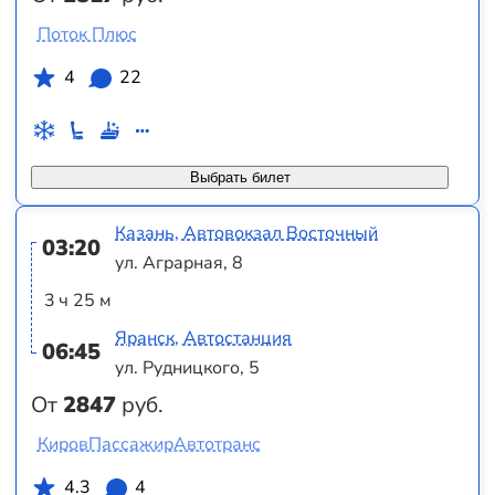
Поток Плюс
4
22
Выбрать билет
Казань, Автовокзал Восточный
03:20
ул. Аграрная, 8
3 ч 25 м
Яранск, Автостанция
06:45
ул. Рудницкого, 5
От
2847
руб.
КировПассажирАвтотранс
4.3
4