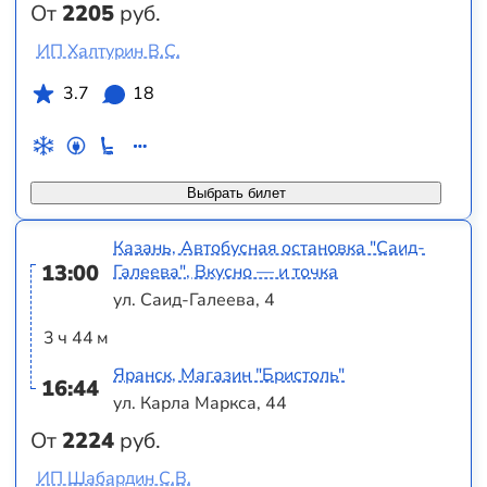
От
2205
руб.
ИП Халтурин В.С.
3.7
18
Выбрать билет
Казань, Автобусная остановка "Саид-
13:00
Галеева", Вкусно — и точка
ул. Саид-Галеева, 4
3 ч 44 м
Яранск, Магазин "Бристоль"
16:44
ул. Карла Маркса, 44
От
2224
руб.
ИП Шабардин С.В.