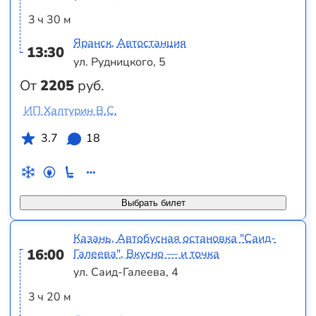
3 ч 30 м
Яранск, Автостанция
13:30
ул. Рудницкого, 5
От
2205
руб.
ИП Халтурин В.С.
3.7
18
Выбрать билет
Казань, Автобусная остановка "Саид-
16:00
Галеева", Вкусно — и точка
ул. Саид-Галеева, 4
3 ч 20 м