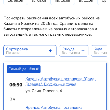
Сб. 08.08
Вс. 09.08
Пн. 10.08
Вт. 11.08
Ср. 
Посмотреть расписания всех автобусных рейсов из
Казани в Яранск на 2026 год. Сравнить цены на
билеты с отправлением из разных автовокзалов и
автостанций, а так же от разных перевозчиков.
Сортировка
Откуда
Куда
По цене
Все пункты
Все пунк
Самый дешёвый
Казань, Автобусная остановка "Саид-
06:50
Галеева", Вкусно — и точка
ул. Саид-Галеева, 4
3 ч
Яранск, Автобусная остановка