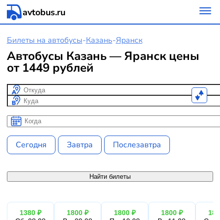
avtobus.ru
Билеты на автобусы
-
Казань
-
Яранск
Автобусы Казань — Яранск цены
от 1449 рублей
Откуда
Куда
Когда
Когда
Сегодня
Завтра
Послезавтра
Найти билеты
1380 ₽
1800 ₽
1800 ₽
1800 ₽
180