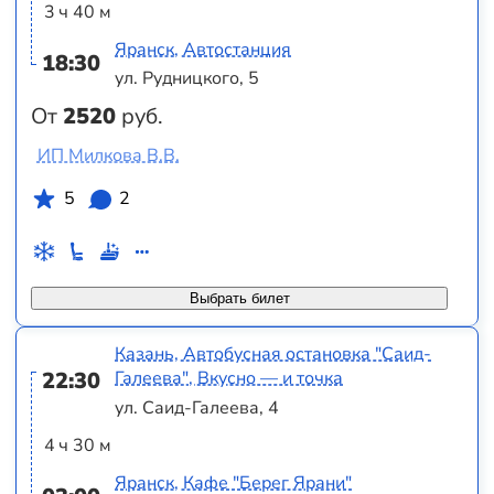
3 ч 40 м
Яранск, Автостанция
18:30
ул. Рудницкого, 5
От
2520
руб.
ИП Милкова В.В.
5
2
Выбрать билет
Казань, Автобусная остановка "Саид-
22:30
Галеева", Вкусно — и точка
ул. Саид-Галеева, 4
4 ч 30 м
Яранск, Кафе "Берег Ярани"