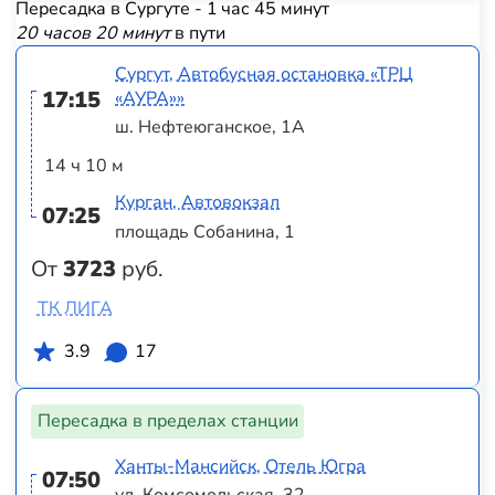
Пересадка в Сургуте - 1 час 45 минут
20 часов 20 минут
в пути
Сургут, Автобусная остановка «ТРЦ
17:15
«АУРА»»
ш. Нефтеюганское, 1А
14 ч 10 м
Курган, Автовокзал
07:25
площадь Собанина, 1
От
3723
руб.
ТК ЛИГА
3.9
17
Пересадка в пределах станции
Ханты-Мансийск, Отель Югра
07:50
ул. Комсомольская, 32