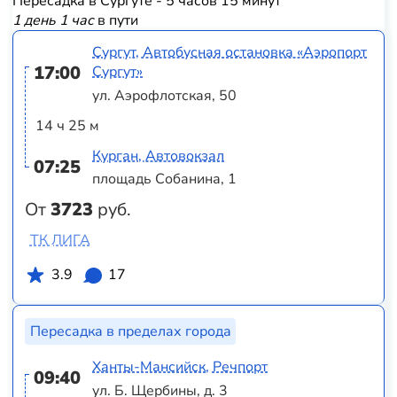
Пересадка в Сургуте - 5 часов 15 минут
1 день 1 час
в пути
Сургут, Автобусная остановка «Аэропорт
17:00
Сургут»
ул. Аэрофлотская, 50
14 ч 25 м
Курган, Автовокзал
07:25
площадь Собанина, 1
От
3723
руб.
ТК ЛИГА
3.9
17
Пересадка в пределах города
Ханты-Мансийск, Речпорт
09:40
ул. Б. Щербины, д. 3