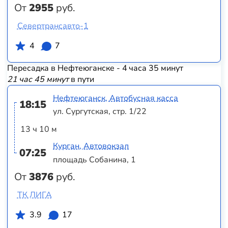
От
2955
руб.
Севертрансавто-1
4
7
Пересадка в Нефтеюганске - 4 часа 35 минут
21 час 45 минут
в пути
Нефтеюганск, Автобусная касса
18:15
ул. Сургутская, стр. 1/22
13 ч 10 м
Курган, Автовокзал
07:25
площадь Собанина, 1
От
3876
руб.
ТК ЛИГА
3.9
17