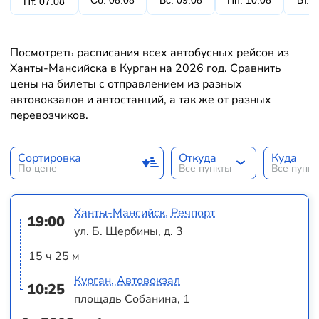
Сб. 08.08
Вс. 09.08
Пн. 10.08
Вт. 
Пт. 07.08
Посмотреть расписания всех автобусных рейсов из
Ханты-Мансийска в Курган на 2026 год. Сравнить
цены на билеты с отправлением из разных
автовокзалов и автостанций, а так же от разных
перевозчиков.
Сортировка
Откуда
Куда
По цене
Все пункты
Все пунк
Ханты-Мансийск, Речпорт
19:00
ул. Б. Щербины, д. 3
15 ч 25 м
Курган, Автовокзал
10:25
площадь Собанина, 1