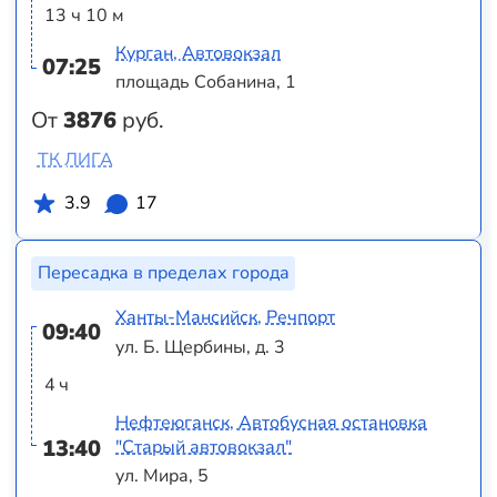
13 ч 10 м
Курган, Автовокзал
07:25
площадь Собанина, 1
От
3876
руб.
ТК ЛИГА
3.9
17
Пересадка в пределах города
Ханты-Мансийск, Речпорт
09:40
ул. Б. Щербины, д. 3
4 ч
Нефтеюганск, Автобусная остановка
13:40
"Старый автовокзал"
ул. Мира, 5