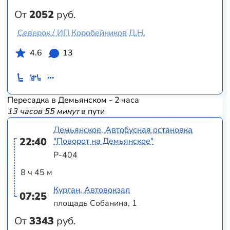
От
2052
руб.
Северок / ИП Коробейников Д.Н.
4.6
13
Пересадка в Демьянском - 2 часа
13 часов 55 минут
в пути
Демьянское, Автобусная остановка
22:40
"Поворот на Демьянское"
Р-404
8 ч 45 м
Курган, Автовокзал
07:25
площадь Собанина, 1
От
3343
руб.