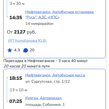
3 ч 30 м
Нефтеюганск, Автобусная остановка
14:35
"Русь", АЗС «НПС»
14 микрорайон
От
2127
руб.
ИП Колобанова Ю.В.
4.3
20
Пересадка в Нефтеюганске - 3 часа 40 минут
20 часов 20 минут
в пути
Нефтеюганск, Автобусная касса
18:15
ул. Сургутская, стр. 1/22
13 ч 10 м
Курган, Автовокзал
07:25
площадь Собанина, 1