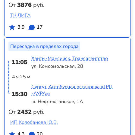
От
3876
руб.
ТК ЛИГА
3.9
17
Пересадка в пределах города
Ханты-Мансийск, Трансагентство
11:05
ул. Комсомольская, 28
4 ч 25 м
Сургут, Автобусная остановка «ТРЦ
15:30
«АУРА»»
ш. Нефтеюганское, 1А
От
2432
руб.
ИП Колобанова Ю.В.
4.3
20