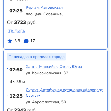
Курган, Автовокзал
07:25
площадь Собанина, 1
От
3723
руб.
ТК ЛИГА
3.9
17
Пересадка в пределах города
Ханты-Мансийск, Отель Югра
07:50
ул. Комсомольская, 32
4 ч 35 м
Сургут, Автобусная остановка «Аэропорт
12:25
Сургут»
ул. Аэрофлотская, 50
От
2343
руб.