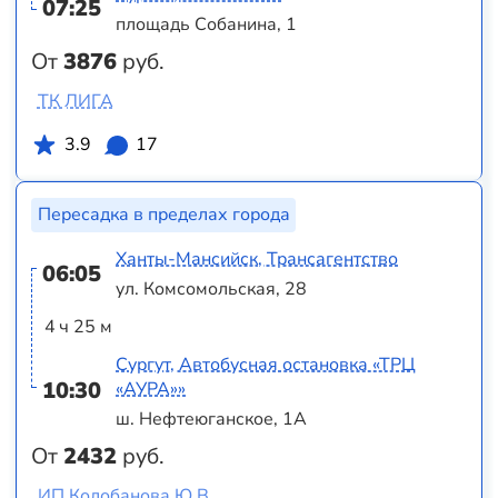
07:25
площадь Собанина, 1
От
3876
руб.
ТК ЛИГА
3.9
17
Пересадка в пределах города
Ханты-Мансийск, Трансагентство
06:05
ул. Комсомольская, 28
4 ч 25 м
Сургут, Автобусная остановка «ТРЦ
10:30
«АУРА»»
ш. Нефтеюганское, 1А
От
2432
руб.
ИП Колобанова Ю.В.