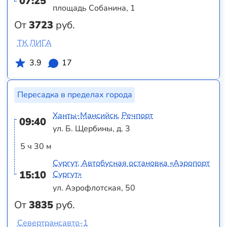
07:25
площадь Собанина, 1
От
3723
руб.
ТК ЛИГА
3.9
17
Пересадка в пределах города
Ханты-Мансийск, Речпорт
09:40
ул. Б. Щербины, д. 3
5 ч 30 м
Сургут, Автобусная остановка «Аэропорт
15:10
Сургут»
ул. Аэрофлотская, 50
От
3835
руб.
Севертрансавто-1