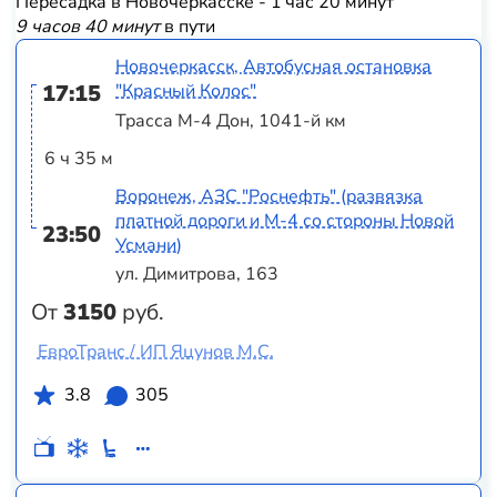
Пересадка в Новочеркасске - 1 час 20 минут
9 часов 40 минут
в пути
Новочеркасск, Автобусная остановка
17:15
"Красный Колос"
Трасса М-4 Дон, 1041-й км
6 ч 35 м
Воронеж, АЗС "Роснефть" (развязка
платной дороги и М-4 со стороны Новой
23:50
Усмани)
ул. Димитрова, 163
От
3150
руб.
ЕвроТранс / ИП Яцунов М.С.
3.8
305