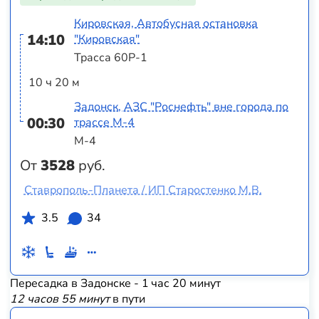
Кировская, Автобусная остановка
14:10
"Кировская"
Трасса 60Р-1
10 ч 20 м
Задонск, АЗС "Роснефть" вне города по
00:30
трассе М-4
М-4
От
3528
руб.
Ставрополь-Планета / ИП Старостенко М.В.
3.5
34
Пересадка в Задонске - 1 час 20 минут
12 часов 55 минут
в пути