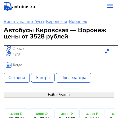
avtobus.ru
Билеты на автобусы
-
Кировская
-
Воронеж
Автобусы Кировская — Воронеж
цены от 3528 рублей
Откуда
Куда
Когда
Когда
Сегодня
Завтра
Послезавтра
Найти билеты
4800 ₽
4800 ₽
4800 ₽
4800 ₽
480