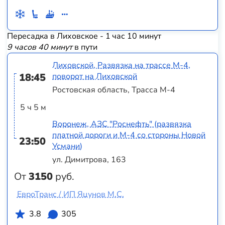
Пересадка в Лиховское - 1 час 10 минут
9 часов 40 минут
в пути
Лиховской, Развязка на трассе М-4,
18:45
поворот на Лиховской
Ростовская область, Трасса М-4
5 ч 5 м
Воронеж, АЗС "Роснефть" (развязка
платной дороги и М-4 со стороны Новой
23:50
Усмани)
ул. Димитрова, 163
От
3150
руб.
ЕвроТранс / ИП Яцунов М.С.
3.8
305