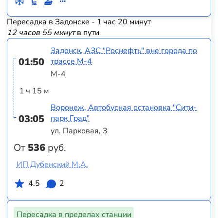
Пересадка в Задонске - 1 час 20 минут
12 часов 55 минут
в пути
Задонск, АЗС "Роснефть" вне города по
01:50
трассе М-4
М-4
1 ч 15 м
Воронеж, Автобусная остановка "Сити-
03:05
парк Град"
ул. Парковая, 3
От
536
руб.
ИП Дубенский М.А.
4.5
2
Пересадка в пределах станции