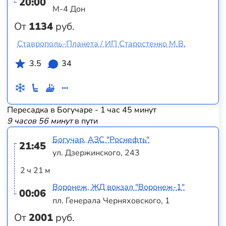
20:00
М-4 Дон
От
1134
руб.
Ставрополь-Планета / ИП Старостенко М.В.
3.5
34
Пересадка в Богучаре - 1 час 45 минут
9 часов 56 минут
в пути
Богучар, АЗС "Роснефть"
21:45
ул. Дзержинского, 243
2 ч 21 м
Воронеж, ЖД вокзал "Воронеж-1"
00:06
пл. Генерала Черняховского, 1
От
2001
руб.