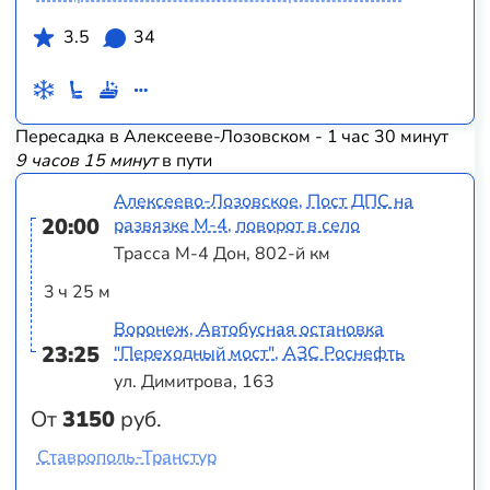
3.5
34
Пересадка в Алексееве-Лозовском - 1 час 30 минут
9 часов 15 минут
в пути
Алексеево-Лозовское, Пост ДПС на
20:00
развязке М-4, поворот в село
Трасса М-4 Дон, 802-й км
3 ч 25 м
Воронеж, Автобусная остановка
23:25
"Переходный мост", АЗС Роснефть
ул. Димитрова, 163
От
3150
руб.
Ставрополь-Транстур