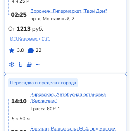
4 ч 25 м
Воронеж, Гипермаркет "Твой Дом"
02:25
пр-д. Монтажный, 2
От
1213
руб.
ИП Коломиец С.С.
3.8
22
Пересадка в пределах города
Кировская, Автобусная остановка
14:10
"Кировская"
Трасса 60Р-1
5 ч 50 м
Богучар, Развязка на М-4, под мостом