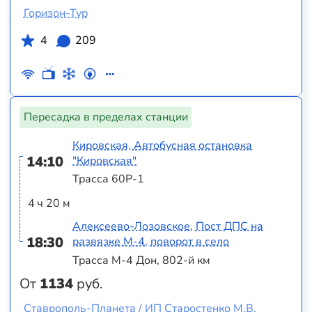
Горизон-Тур
4
209
Пересадка в пределах станции
Кировская, Автобусная остановка
14:10
"Кировская"
Трасса 60Р-1
4 ч 20 м
Алексеево-Лозовское, Пост ДПС на
18:30
развязке М-4, поворот в село
Трасса М-4 Дон, 802-й км
От
1134
руб.
Ставрополь-Планета / ИП Старостенко М.В.