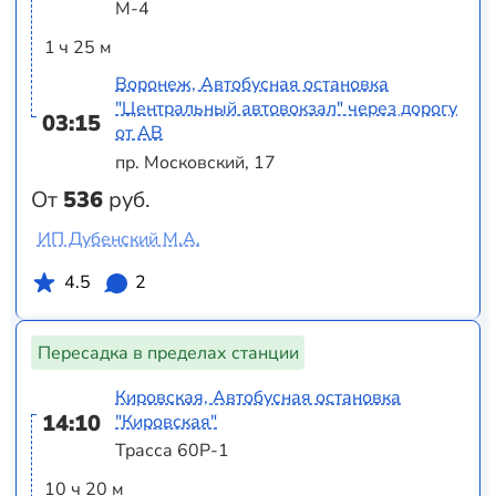
М-4
1 ч 25 м
Воронеж, Автобусная остановка
"Центральный автовокзал" через дорогу
03:15
от АВ
пр. Московский, 17
От
536
руб.
ИП Дубенский М.А.
4.5
2
Пересадка в пределах станции
Кировская, Автобусная остановка
14:10
"Кировская"
Трасса 60Р-1
10 ч 20 м