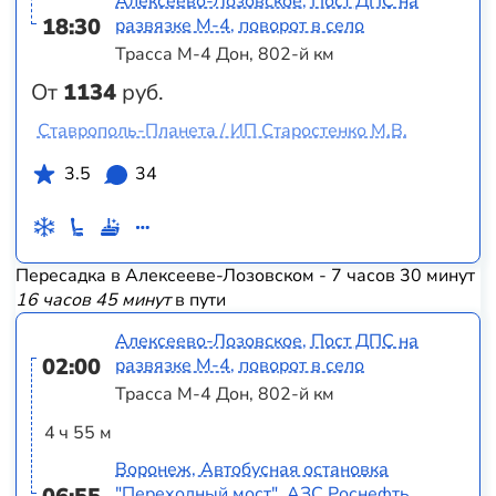
Алексеево-Лозовское, Пост ДПС на
18:30
развязке М-4, поворот в село
Трасса М-4 Дон, 802-й км
От
1134
руб.
Ставрополь-Планета / ИП Старостенко М.В.
3.5
34
Пересадка в Алексееве-Лозовском - 7 часов 30 минут
16 часов 45 минут
в пути
Алексеево-Лозовское, Пост ДПС на
02:00
развязке М-4, поворот в село
Трасса М-4 Дон, 802-й км
4 ч 55 м
Воронеж, Автобусная остановка
"Переходный мост", АЗС Роснефть