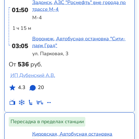
Задонск, АЗС "Роснефть" вне города по
01:50
трассе М-4
М-4
1 ч 15 м
Воронеж, Автобусная остановка "Сити-
03:05
парк Град"
ул. Парковая, 3
От
536
руб.
ИП Дубенский А.В.
4.3
20
Пересадка в пределах станции
Кировская, Автобусная остановка