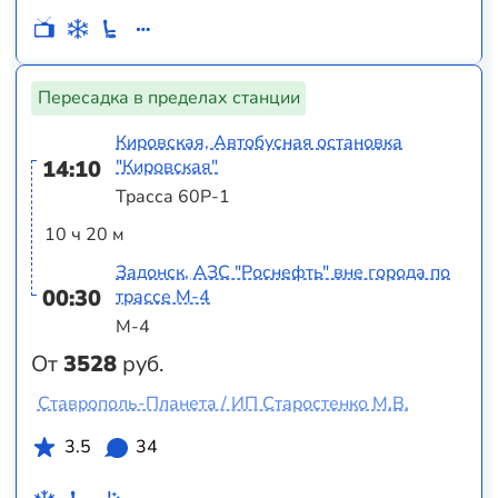
Пересадка в пределах станции
Кировская, Автобусная остановка
14:10
"Кировская"
Трасса 60Р-1
10 ч 20 м
Задонск, АЗС "Роснефть" вне города по
00:30
трассе М-4
М-4
От
3528
руб.
Ставрополь-Планета / ИП Старостенко М.В.
3.5
34