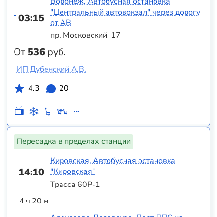
Воронеж, Автобусная остановка
"Центральный автовокзал" через дорогу
03:15
от АВ
пр. Московский, 17
От
536
руб.
ИП Дубенский А.В.
4.3
20
Пересадка в пределах станции
Кировская, Автобусная остановка
14:10
"Кировская"
Трасса 60Р-1
4 ч 20 м