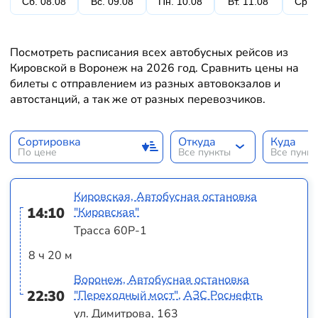
Сб. 08.08
Вс. 09.08
Пн. 10.08
Вт. 11.08
Ср. 
Посмотреть расписания всех автобусных рейсов из
Кировской в Воронеж на 2026 год. Сравнить цены на
билеты с отправлением из разных автовокзалов и
автостанций, а так же от разных перевозчиков.
Сортировка
Откуда
Куда
По цене
Все пункты
Все пунк
Кировская, Автобусная остановка
14:10
"Кировская"
Трасса 60Р-1
8 ч 20 м
Воронеж, Автобусная остановка
22:30
"Переходный мост", АЗС Роснефть
ул. Димитрова, 163