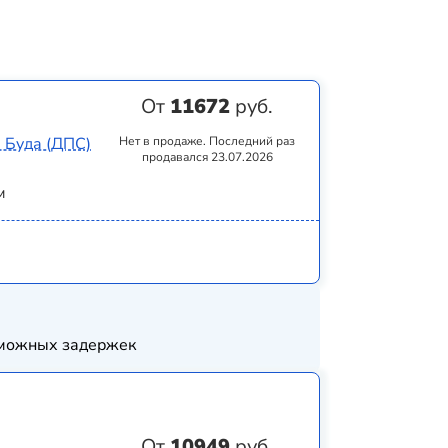
От
11672
руб.
 Буда (ДПС)
Нет в продаже. Последний раз
продавался 23.07.2026
м
озможных задержек
От
10949
руб.