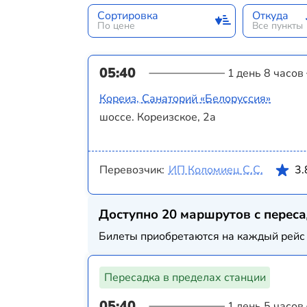
Сортировка
Откуда
По цене
Все пункты
05:40
1 день 8 часов
Кореиз, Санаторий «Белоруссия»
шоссе. Кореизское, 2а
Перевозчик:
ИП Коломиец С.С.
3.
Доступно 20 маршрутов с перес
Билеты приобретаются на каждый рейс 
Пересадка в пределах станции
05:40
1 день 5 часов