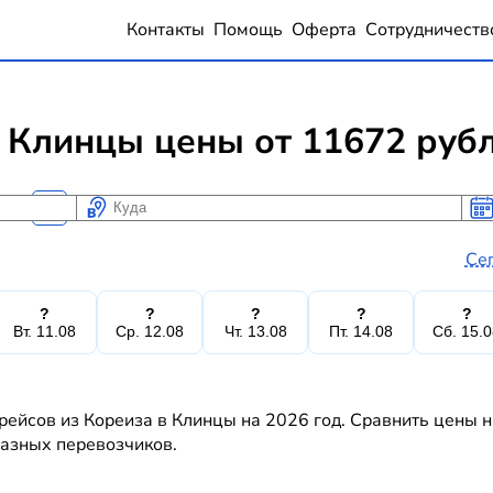
Контакты
Помощь
Оферта
Сотрудничеств
 Клинцы цены от 11672 руб
Куда
Ког
Ког
Се
?
?
?
?
?
Вт. 11.08
Ср. 12.08
Чт. 13.08
Пт. 14.08
Сб. 15.
рейсов из Кореиза в Клинцы на 2026 год. Сравнить цены н
 разных перевозчиков.