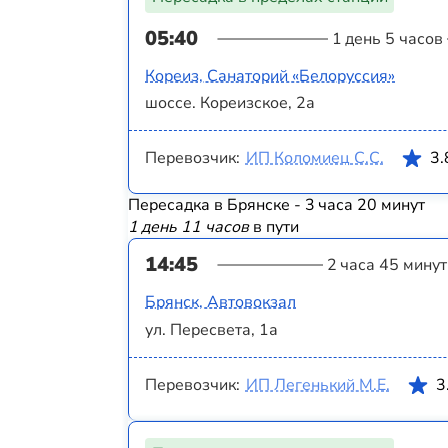
05:40
1 день 5 часов
Кореиз, Санаторий «Белоруссия»
шоссе. Кореизское, 2а
Перевозчик:
ИП Коломиец С.С.
3.
Пересадка в Брянске - 3 часа 20 минут
1 день 11 часов
в пути
14:45
2 часа 45 минут
Брянск, Автовокзал
ул. Пересвета, 1а
Перевозчик:
ИП Легенький М.Е.
3