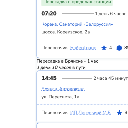
Пересадка в пределах станции
07:20
1 день 6 часов
Кореиз, Санаторий «Белоруссия»
шоссе. Кореизское, 2а
Перевозчик:
БайерТранс
4
8
Пересадка в Брянске - 1 час
1 день 10 часов
в пути
14:45
2 часа 45 минут
Брянск, Автовокзал
ул. Пересвета, 1а
Перевозчик:
ИП Легенький М.Е.
3