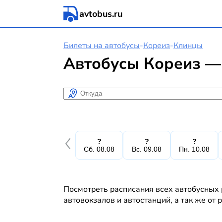
avtobus.ru
Билеты на автобусы
-
Кореиз
-
Клинцы
Автобусы Кореиз —
Откуда
?
?
?
Сб. 08.08
Вс. 09.08
Пн. 10.08
Посмотреть расписания всех автобусных 
автовокзалов и автостанций, а так же от