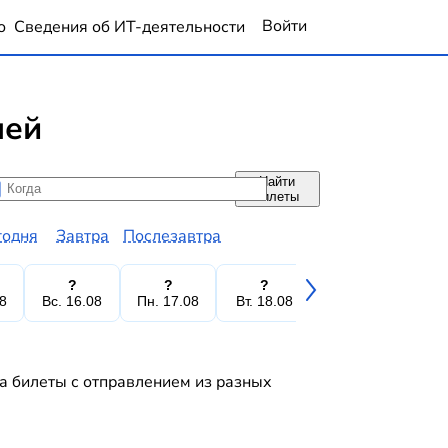
Войти
о
Сведения об ИТ-деятельности
лей
Найти
да
да
билеты
годня
Завтра
Послезавтра
?
?
?
?
08
Вс. 16.08
Пн. 17.08
Вт. 18.08
Ср. 19.08
Чт.
а билеты с отправлением из разных