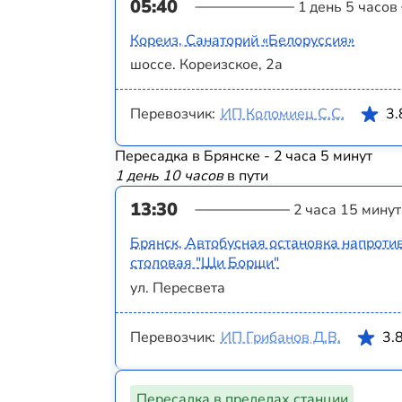
05:40
1 день 5 часов
Кореиз, Санаторий «Белоруссия»
шоссе. Кореизское, 2а
Перевозчик:
ИП Коломиец С.С.
3.
Пересадка в Брянске - 2 часа 5 минут
1 день 10 часов
в пути
13:30
2 часа 15 минут
Брянск, Автобусная остановка напротив
столовая "Щи Борщи"
ул. Пересвета
Перевозчик:
ИП Грибанов Д.В.
3.
Пересадка в пределах станции