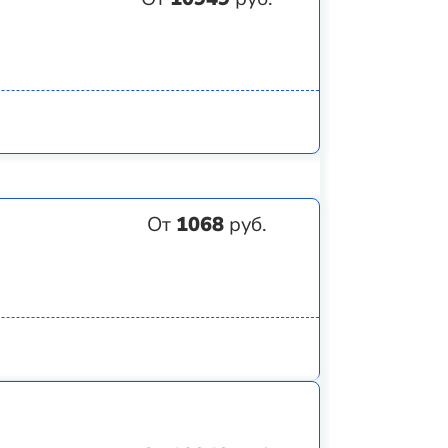
От
1068
руб.