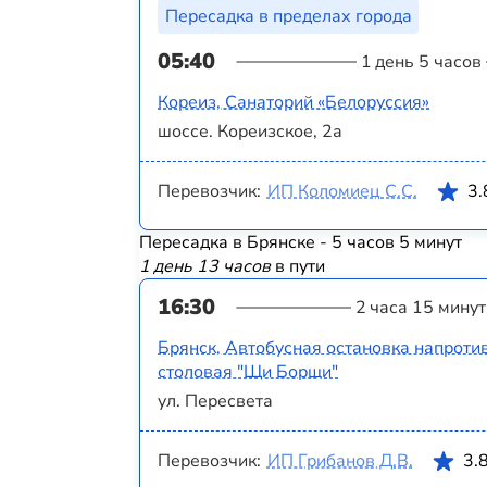
Пересадка в пределах города
05:40
1 день 5 часов
Кореиз, Санаторий «Белоруссия»
шоссе. Кореизское, 2а
Перевозчик:
ИП Коломиец С.С.
3.
Пересадка в Брянске - 5 часов 5 минут
1 день 13 часов
в пути
16:30
2 часа 15 минут
Брянск, Автобусная остановка напротив
столовая "Щи Борщи"
ул. Пересвета
Перевозчик:
ИП Грибанов Д.В.
3.