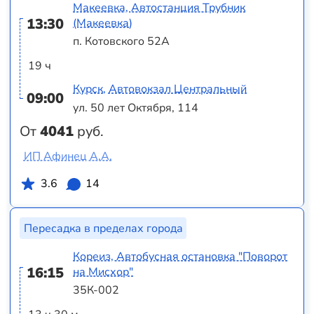
Макеевка, Автостанция Трубник
13:30
(Макеевка)
п. Котовского 52А
19 ч
Курск, Автовокзал Центральный
09:00
ул. 50 лет Октября, 114
От
4041
руб.
ИП Афинец А.А.
3.6
14
Пересадка в пределах города
Кореиз, Автобусная остановка "Поворот
16:15
на Мисхор"
35К-002