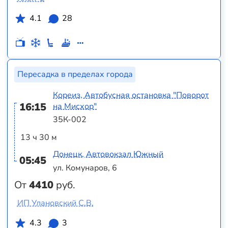
4.1
28
Пересадка в пределах города
Кореиз, Автобусная остановка "Поворот
16:15
на Мисхор"
35К-002
13 ч 30 м
Донецк, Автовокзал Южный
05:45
ул. Комунаров, 6
От
4410
руб.
ИП Улановский С.В.
4.3
3