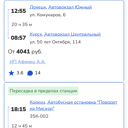
Донецк, Автовокзал Южный
12:55
ул. Комунаров, 6
20 ч 35 м
Курск, Автовокзал Центральный
08:57
ул. 50 лет Октября, 114
От
4041
руб.
ИП Афинец А.А.
3.6
14
Пересадка в пределах станции
Кореиз, Автобусная остановка "Поворот
18:15
на Мисхор"
35К-002
12 ч 45 м