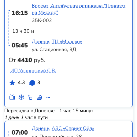
Кореиз, Автобусная остановка "Поворот
16:15
на Мисхор"
35К-002
13 ч 30 м
Донецк, ТЦ «Молоко»
05:45
ул. Стадионная, 3Д
От
4410
руб.
ИП Улановский С.В.
4.3
3
Пересадка в Донецке - 1 час 15 минут
1 день 1 час
в пути
Донецк, АЗС «Спринт Ойл»
07:00
ул. Первомайская, 28