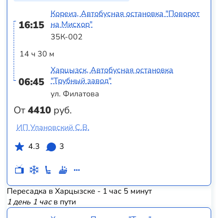
Кореиз, Автобусная остановка "Поворот
16:15
на Мисхор"
35К-002
14 ч 30 м
Харцызск, Автобусная остановка
06:45
"Трубный завод"
ул. Филатова
От
4410
руб.
ИП Улановский С.В.
4.3
3
Пересадка в Харцызске - 1 час 5 минут
1 день 1 час
в пути