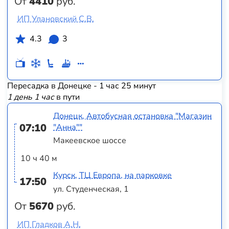
От
4410
руб.
ИП Улановский С.В.
4.3
3
Пересадка в Донецке - 1 час 25 минут
1 день 1 час
в пути
Донецк, Автобусная остановка "Магазин
07:10
"Анна""
Макеевское шоссе
10 ч 40 м
Курск, ТЦ Европа, на парковке
17:50
ул. Студенческая, 1
От
5670
руб.
ИП Гладков А.Н.