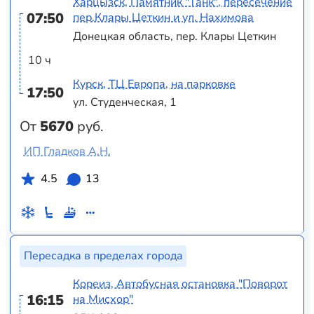
Харцызск, Памятник "Танк", пересечение
07:50
пер.Клары Цеткин и ул. Нахимова
Донецкая область, пер. Клары Цеткин
10 ч
Курск, ТЦ Европа, на парковке
17:50
ул. Студенческая, 1
От
5670
руб.
ИП Гладков А.Н.
4.5
13
Пересадка в пределах города
Кореиз, Автобусная остановка "Поворот
16:15
на Мисхор"