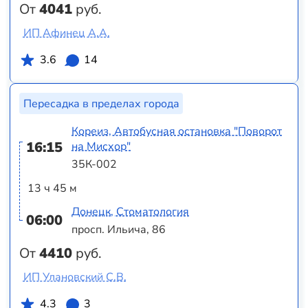
От
4041
руб.
ИП Афинец А.А.
3.6
14
Пересадка в пределах города
Кореиз, Автобусная остановка "Поворот
16:15
на Мисхор"
35К-002
13 ч 45 м
Донецк, Стоматология
06:00
просп. Ильича, 86
От
4410
руб.
ИП Улановский С.В.
4.3
3