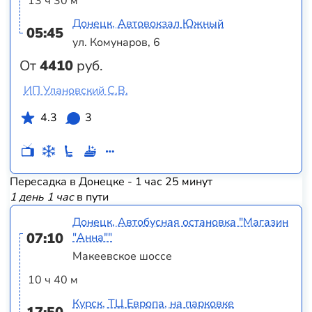
13 ч 30 м
Донецк, Автовокзал Южный
05:45
ул. Комунаров, 6
От
4410
руб.
ИП Улановский С.В.
4.3
3
Пересадка в Донецке - 1 час 25 минут
1 день 1 час
в пути
Донецк, Автобусная остановка "Магазин
07:10
"Анна""
Макеевское шоссе
10 ч 40 м
Курск, ТЦ Европа, на парковке