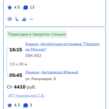
4.5
13
Пересадка в пределах станции
Кореиз, Автобусная остановка "Поворот
16:15
на Мисхор"
35К-002
13 ч 30 м
Донецк, Автовокзал Южный
05:45
ул. Комунаров, 6
От
4410
руб.
ИП Улановский С.В.
4.3
3