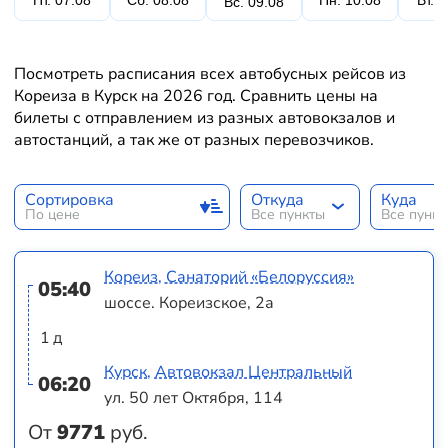
Пт. 07.08
Сб. 08.08
Пн. 10.08
Вт. 
Вс. 09.08
Посмотреть расписания всех автобусных рейсов из
Кореиза в Курск на 2026 год. Сравнить цены на
билеты с отправлением из разных автовокзалов и
автостанций, а так же от разных перевозчиков.
Сортировка
Откуда
Куда
По цене
Все пункты
Все пунк
Кореиз, Санаторий «Белоруссия»
05:40
шоссе. Кореизское, 2а
1 д
Курск, Автовокзал Центральный
06:20
ул. 50 лет Октября, 114
От
9771
руб.