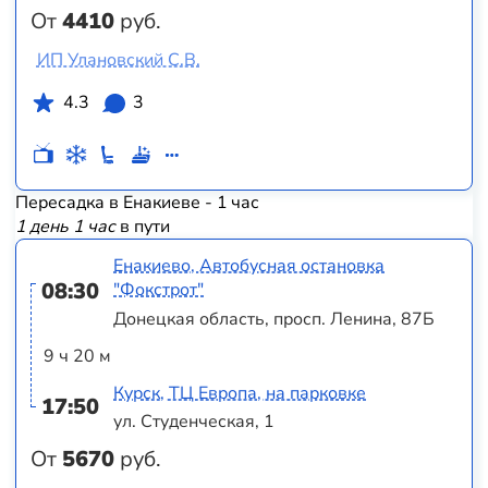
От
4410
руб.
ИП Улановский С.В.
4.3
3
Пересадка в Енакиеве - 1 час
1 день 1 час
в пути
Енакиево, Автобусная остановка
08:30
"Фокстрот"
Донецкая область, просп. Ленина, 87Б
9 ч 20 м
Курск, ТЦ Европа, на парковке
17:50
ул. Студенческая, 1
От
5670
руб.