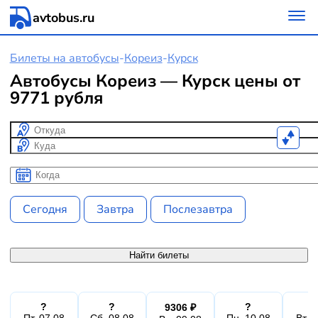
avtobus.ru
Билеты на автобусы
-
Кореиз
-
Курск
Автобусы Кореиз — Курск цены от
9771 рубля
Откуда
Куда
Когда
Когда
Сегодня
Завтра
Послезавтра
Найти билеты
?
?
?
9306 ₽