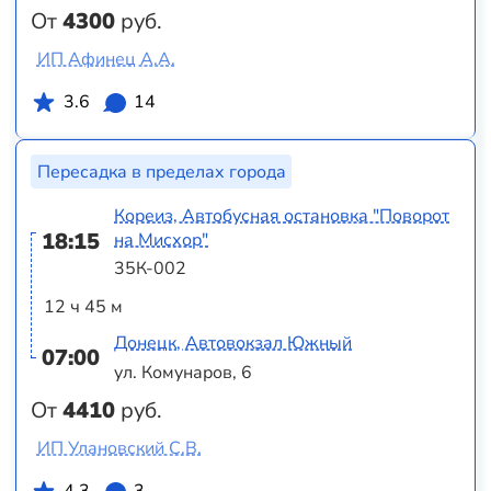
От
4300
руб.
ИП Афинец А.А.
3.6
14
Пересадка в пределах города
Кореиз, Автобусная остановка "Поворот
18:15
на Мисхор"
35К-002
12 ч 45 м
Донецк, Автовокзал Южный
07:00
ул. Комунаров, 6
От
4410
руб.
ИП Улановский С.В.