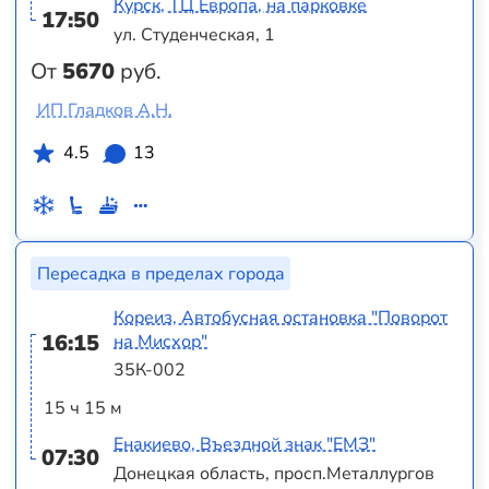
Курск, ТЦ Европа, на парковке
17:50
ул. Студенческая, 1
От
5670
руб.
ИП Гладков А.Н.
4.5
13
Пересадка в пределах города
Кореиз, Автобусная остановка "Поворот
16:15
на Мисхор"
35К-002
15 ч 15 м
Енакиево, Въездной знак "ЕМЗ"
07:30
Донецкая область, просп.Металлургов