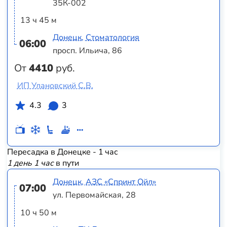
35К-002
13 ч 45 м
Донецк, Стоматология
06:00
просп. Ильича, 86
От
4410
руб.
ИП Улановский С.В.
4.3
3
Пересадка в Донецке - 1 час
1 день 1 час
в пути
Донецк, АЗС «Спринт Ойл»
07:00
ул. Первомайская, 28
10 ч 50 м