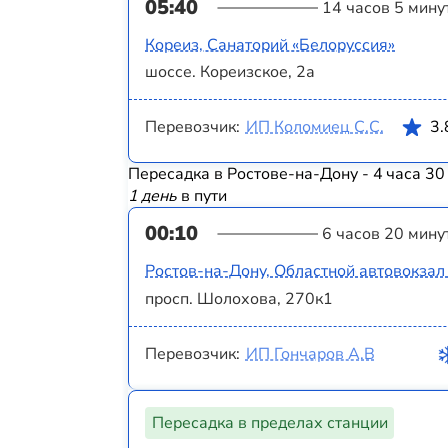
05:40
14 часов 5 мину
Кореиз, Санаторий «Белоруссия»
шоссе. Кореизское, 2а
Перевозчик:
ИП Коломиец С.С.
3.
Пересадка в Ростове-на-Дону - 4 часа 30
1 день
в пути
00:10
6 часов 20 мину
Ростов-на-Дону, Областной автовокза
просп. Шолохова, 270к1
Перевозчик:
ИП Гончаров А.В
Пересадка в пределах станции