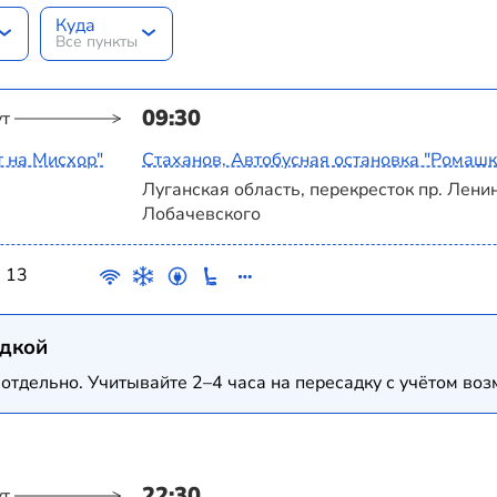
Куда
Все пункты
09:30
ут
т на Мисхор"
Стаханов, Автобусная остановка "Ромашк
Луганская область, перекресток пр. Ленин
Лобачевского
13
адкой
отдельно. Учитывайте 2–4 часа на пересадку с учётом в
22:30
ут