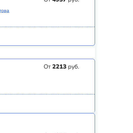
това
От
2213
руб.