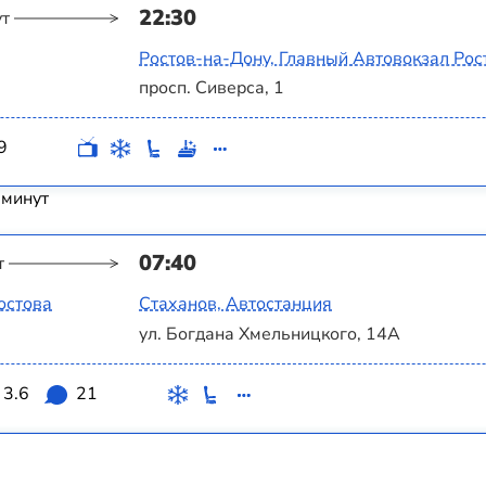
22:30
ут
Ростов-на-Дону, Главный Автовокзал Рос
просп. Сиверса, 1
9
 минут
07:40
т
остова
Стаханов, Автостанция
ул. Богдана Хмельницкого, 14А
3.6
21