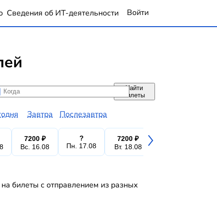
Войти
о
Сведения об ИТ-деятельности
лей
Найти
да
да
билеты
годня
Завтра
Послезавтра
?
7200 ₽
7200 ₽
7200 ₽
7
Пн. 17.08
08
Вс. 16.08
Вт. 18.08
Ср. 19.08
Чт.
 на билеты с отправлением из разных