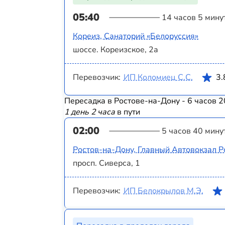
05:40
14 часов 5 мину
Кореиз, Санаторий «Белоруссия»
шоссе. Кореизское, 2а
Перевозчик:
ИП Коломиец С.С.
3.
Пересадка в Ростове-на-Дону - 6 часов 2
1 день 2 часа
в пути
02:00
5 часов 40 мину
Ростов-на-Дону, Главный Автовокзал Р
просп. Сиверса, 1
Перевозчик:
ИП Белокрылов М.Э.