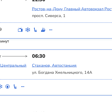
Ростов-на-Дону, Главный Автовокзал Рос
просп. Сиверса, 1
9
минут
06:30
т
л Центральный
Стаханов, Автостанция
ул. Богдана Хмельницкого, 14А