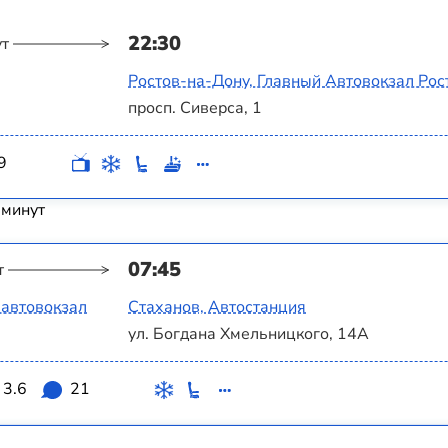
22:30
ут
Ростов-на-Дону, Главный Автовокзал Рос
просп. Сиверса, 1
9
 минут
07:45
т
 автовокзал
Стаханов, Автостанция
ул. Богдана Хмельницкого, 14А
3.6
21