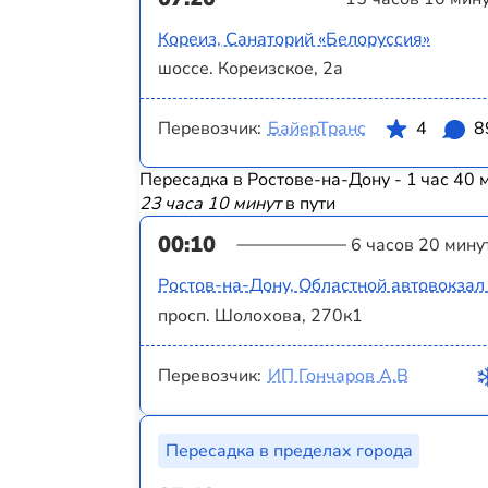
Кореиз, Санаторий «Белоруссия»
шоссе. Кореизское, 2а
Перевозчик:
БайерТранс
4
8
Пересадка в Ростове-на-Дону - 1 час 40 
23 часа 10 минут
в пути
00:10
6 часов 20 мину
Ростов-на-Дону, Областной автовокза
просп. Шолохова, 270к1
Перевозчик:
ИП Гончаров А.В
Пересадка в пределах города