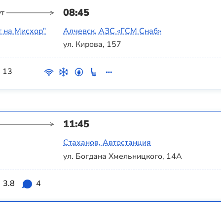
08:45
ут
т на Мисхор"
Алчевск, АЗС «ГСМ Снаб»
ул. Кирова, 157
13
11:45
Стаханов, Автостанция
ул. Богдана Хмельницкого, 14А
3.8
4