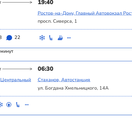
19:40
т
Ростов-на-Дону, Главный Автовокзал Рос
просп. Сиверса, 1
8
22
 минут
06:30
т
л Центральный
Стаханов, Автостанция
ул. Богдана Хмельницкого, 14А