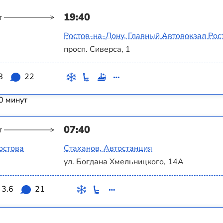
19:40
т
Ростов-на-Дону, Главный Автовокзал Рос
просп. Сиверса, 1
8
22
0 минут
07:40
т
остова
Стаханов, Автостанция
ул. Богдана Хмельницкого, 14А
3.6
21