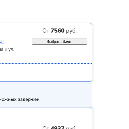
От
7560
руб.
а"
Выбрать билет
а и ул.
озможных задержек
От
4937
руб.