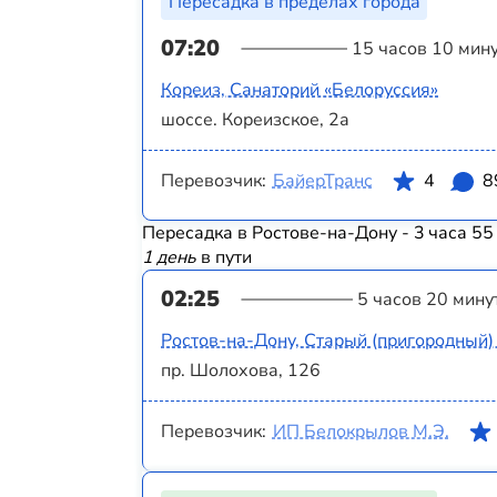
Пересадка в пределах города
07:20
15 часов 10 мин
Кореиз, Санаторий «Белоруссия»
шоссе. Кореизское, 2а
Перевозчик:
БайерТранс
4
8
Пересадка в Ростове-на-Дону - 3 часа 55
1 день
в пути
02:25
5 часов 20 мину
Ростов-на-Дону, Старый (пригородный)
пр. Шолохова, 126
Перевозчик:
ИП Белокрылов М.Э.