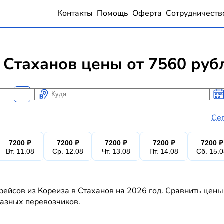
Контакты
Помощь
Оферта
Сотрудничеств
Стаханов цены от 7560 руб
Куда
Ког
Ког
Се
7200 ₽
7200 ₽
7200 ₽
7200 ₽
7200 ₽
Вт. 11.08
Ср. 12.08
Чт. 13.08
Пт. 14.08
Сб. 15.
рейсов из Кореиза в Стаханов на 2026 год. Сравнить цены
 разных перевозчиков.