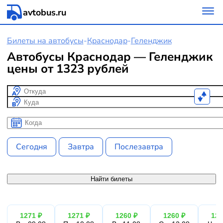
avtobus.ru
Билеты на автобусы
-
Краснодар
-
Геленджик
Автобусы Краснодар — Геленджик
цены от 1323 рублей
Откуда
Куда
Когда
Когда
Сегодня
Завтра
Послезавтра
Найти билеты
1271 ₽
1271 ₽
1260 ₽
1260 ₽
126