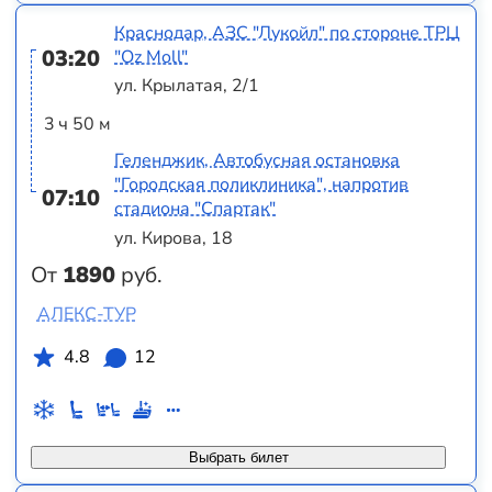
Краснодар, АЗС "Лукойл" по стороне ТРЦ
03:20
"Оz Moll"
ул. Крылатая, 2/1
3 ч 50 м
Геленджик, Автобусная остановка
"Городская поликлиника", напротив
07:10
стадиона "Спартак"
ул. Кирова, 18
От
1890
руб.
АЛЕКС-ТУР
4.8
12
Выбрать билет