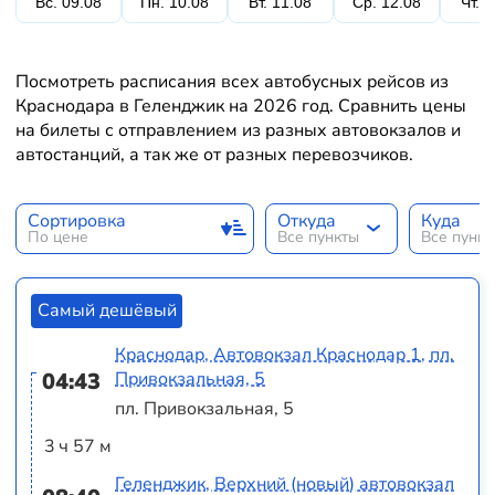
Вс. 09.08
Пн. 10.08
Вт. 11.08
Ср. 12.08
Чт. 
Посмотреть расписания всех автобусных рейсов из
Краснодара в Геленджик на 2026 год. Сравнить цены
на билеты с отправлением из разных автовокзалов и
автостанций, а так же от разных перевозчиков.
Сортировка
Откуда
Куда
По цене
Все пункты
Все пунк
Самый дешёвый
Краснодар, Автовокзал Краснодар 1, пл.
04:43
Привокзальная, 5
пл. Привокзальная, 5
3 ч 57 м
Геленджик, Верхний (новый) автовокзал