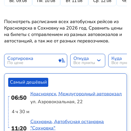
Вс. 09.08
Пн. 10.08
Вт. 11.08
Ср. 12.08
Чт. 
Посмотреть расписания всех автобусных рейсов из
Красноярска в Сохновку на 2026 год. Сравнить цены
на билеты с отправлением из разных автовокзалов и
автостанций, а так же от разных перевозчиков.
Сортировка
Откуда
Куда
По цене
Все пункты
Все пунк
Самый дешёвый
Красноярск, Междугородный автовокзал
06:50
ул. Аэровокзальная, 22
4 ч 30 м
Сохновка, Автобусная остановка
11:20
"Сохновка"