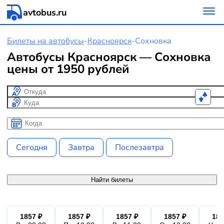
avtobus.ru
Билеты на автобусы
-
Красноярск
-
Сохновка
Автобусы Красноярск — Сохновка
цены от 1950 рублей
Откуда
Куда
Когда
Когда
Сегодня
Завтра
Послезавтра
Найти билеты
1857 ₽
1857 ₽
1857 ₽
1857 ₽
185