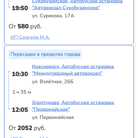
Сухобузимское, Автобусная остановка
19:50
"Автовокзал Сухобузимское"
ул. Сурикова, 17А
От
580
руб.
ИП Сергеев М.А.
Пересадка в пределах города
Красноярск, Автобусная остановка
10:30
"Междугородный автовокзал"
ул. Взлётная, 26Б
1 ч 35 м
Хлоптуново, Автобусная остановка
12:05
"Первомайская"
ул. Первомайская
От
2052
руб.