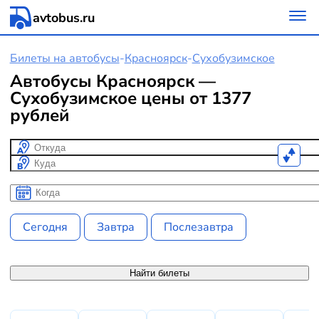
avtobus.ru
Билеты на автобусы
-
Красноярск
-
Сухобузимское
Автобусы Красноярск —
Сухобузимское цены от 1377
рублей
Откуда
Куда
Когда
Когда
Сегодня
Завтра
Послезавтра
Найти билеты