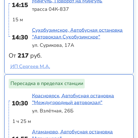
Мингуль, Поворот на Мингуль
14:15
трасса 04К-837
15 м
Сухобузимское, Автобусная остановка
14:30
"Автовокзал Сухобузимское"
ул. Сурикова, 17А
От
217
руб.
ИП Сергеев М.А.
Пересадка в пределах станции
Красноярск, Автобусная остановка
10:30
"Междугородный автовокзал"
ул. Взлётная, 26Б
1 ч 25 м
Атаманово, Автобусная остановка