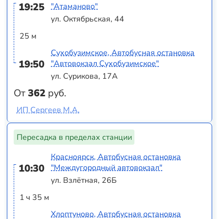
19:25
"Атаманово"
ул. Октябрьская, 44
25 м
Сухобузимское, Автобусная остановка
19:50
"Автовокзал Сухобузимское"
ул. Сурикова, 17А
От
362
руб.
ИП Сергеев М.А.
Пересадка в пределах станции
Красноярск, Автобусная остановка
10:30
"Междугородный автовокзал"
ул. Взлётная, 26Б
1 ч 35 м
Хлоптуново, Автобусная остановка