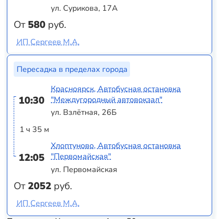
ул. Сурикова, 17А
От
580
руб.
ИП Сергеев М.А.
Пересадка в пределах города
Красноярск, Автобусная остановка
10:30
"Междугородный автовокзал"
ул. Взлётная, 26Б
1 ч 35 м
Хлоптуново, Автобусная остановка
12:05
"Первомайская"
ул. Первомайская
От
2052
руб.
ИП Сергеев М.А.