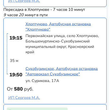
ИП Сергеев М.А.
Пересадка в Хлоптунове - 7 часов 10 минут
9 часов 20 минут
в пути
Хлоптуново, Автобусная остановка
"Хлоптуново"
Первомайская улица, село Хлоптуново,
19:15
Большемуртинско-Сухобузимский
муниципальный округ, Красноярский
край
35 м
Сухобузимское, Автобусная остановка
19:50
"Автовокзал Сухобузимское"
ул. Сурикова, 17А
От
580
руб.
ИП Сергеев М.А.