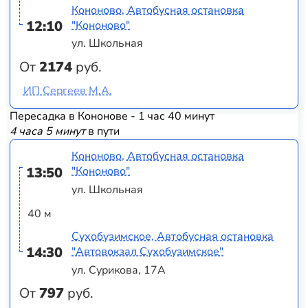
Кононово, Автобусная остановка
12:10
"Кононово"
ул. Школьная
От
2174
руб.
ИП Сергеев М.А.
Пересадка в Кононове - 1 час 40 минут
4 часа 5 минут
в пути
Кононово, Автобусная остановка
13:50
"Кононово"
ул. Школьная
40 м
Сухобузимское, Автобусная остановка
14:30
"Автовокзал Сухобузимское"
ул. Сурикова, 17А
От
797
руб.