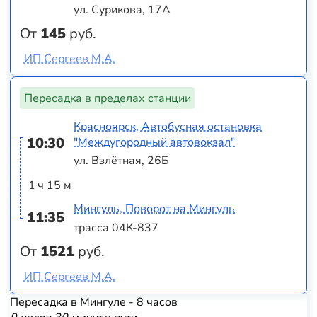
ул. Сурикова, 17А
От
145
руб.
ИП Сергеев М.А.
Пересадка в пределах станции
Красноярск, Автобусная остановка
10:30
"Междугородный автовокзал"
ул. Взлётная, 26Б
1 ч 15 м
Мингуль, Поворот на Мингуль
11:35
трасса 04К-837
От
1521
руб.
ИП Сергеев М.А.
Пересадка в Мингуле - 8 часов