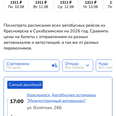
1311 ₽
1311 ₽
1311 ₽
1311 ₽
131
Пн. 10.08
Вт. 11.08
Ср. 12.08
Чт. 13.08
Пт. 
Посмотреть расписания всех автобусных рейсов из
Красноярска в Сухобузимское на 2026 год. Сравнить
цены на билеты с отправлением из разных
автовокзалов и автостанций, а так же от разных
перевозчиков.
Сортировка
Откуда
Куда
По цене
Все пункты
Все пунк
Самый дешёвый
Красноярск, Автобусная остановка
17:00
"Междугородный автовокзал"
ул. Взлётная, 26Б