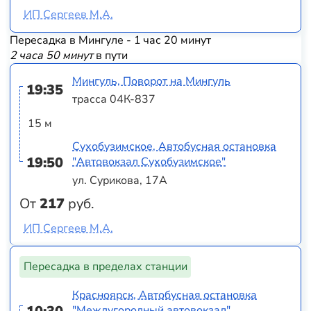
ИП Сергеев М.А.
Пересадка в Мингуле - 1 час 20 минут
2 часа 50 минут
в пути
Мингуль, Поворот на Мингуль
19:35
трасса 04К-837
15 м
Сухобузимское, Автобусная остановка
19:50
"Автовокзал Сухобузимское"
ул. Сурикова, 17А
От
217
руб.
ИП Сергеев М.А.
Пересадка в пределах станции
Красноярск, Автобусная остановка
"Междугородный автовокзал"