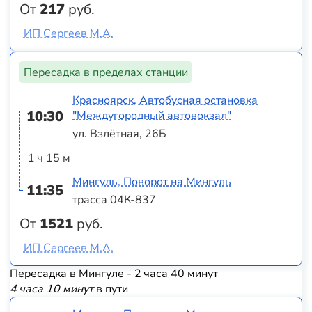
От
217
руб.
ИП Сергеев М.А.
Пересадка в пределах станции
Красноярск, Автобусная остановка
10:30
"Междугородный автовокзал"
ул. Взлётная, 26Б
1 ч 15 м
Мингуль, Поворот на Мингуль
11:35
трасса 04К-837
От
1521
руб.
ИП Сергеев М.А.
Пересадка в Мингуле - 2 часа 40 минут
4 часа 10 минут
в пути