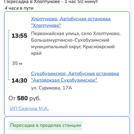
Пересадка в Хлоптунове - 1 час 50 минут
4 часа
в пути
Хлоптуново, Автобусная остановка
"Хлоптуново"
Первомайская улица, село Хлоптуново,
13:55
Большемуртинско-Сухобузимский
муниципальный округ, Красноярский
край
35 м
Сухобузимское, Автобусная остановка
14:30
"Автовокзал Сухобузимское"
ул. Сурикова, 17А
От
580
руб.
ИП Сергеев М.А.
Пересадка в пределах станции