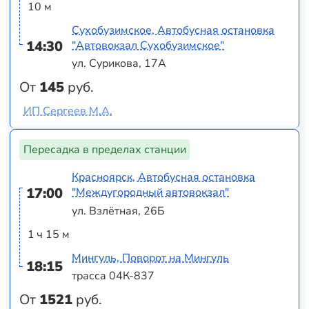
10 м
Сухобузимское, Автобусная остановка
14:30
"Автовокзал Сухобузимское"
ул. Сурикова, 17А
От
145
руб.
ИП Сергеев М.А.
Пересадка в пределах станции
Красноярск, Автобусная остановка
17:00
"Междугородный автовокзал"
ул. Взлётная, 26Б
1 ч 15 м
Мингуль, Поворот на Мингуль
18:15
трасса 04К-837
От
1521
руб.