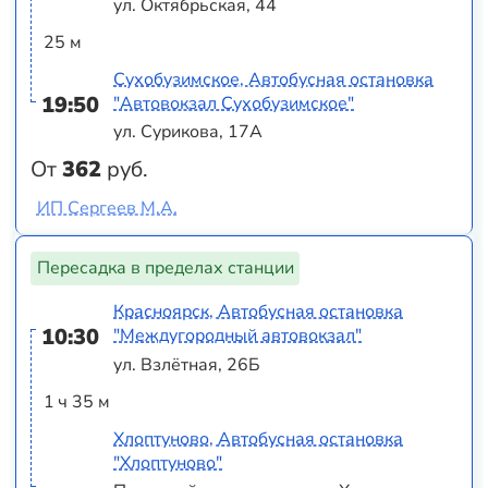
ул. Октябрьская, 44
25 м
Сухобузимское, Автобусная остановка
19:50
"Автовокзал Сухобузимское"
ул. Сурикова, 17А
От
362
руб.
ИП Сергеев М.А.
Пересадка в пределах станции
Красноярск, Автобусная остановка
10:30
"Междугородный автовокзал"
ул. Взлётная, 26Б
1 ч 35 м
Хлоптуново, Автобусная остановка
"Хлоптуново"