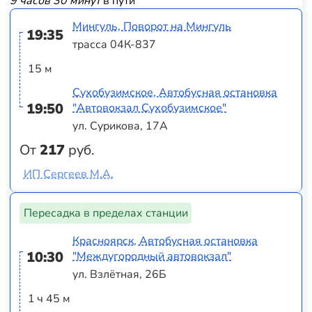
9 часов 30 минут
в пути
Мингуль, Поворот на Мингуль
19:35
трасса 04К-837
15 м
Сухобузимское, Автобусная остановка
19:50
"Автовокзал Сухобузимское"
ул. Сурикова, 17А
От
217
руб.
ИП Сергеев М.А.
Пересадка в пределах станции
Красноярск, Автобусная остановка
10:30
"Междугородный автовокзал"
ул. Взлётная, 26Б
1 ч 45 м