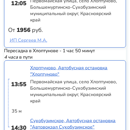
Первомайская улица, село Хлоптуново,
12:05
Большемуртинско-Сухобузимский
муниципальный округ, Красноярский
край
От
1956
руб.
ИП Сергеев М.А.
Пересадка в Хлоптунове - 1 час 50 минут
4 часа
в пути
Хлоптуново, Автобусная остановка
"Хлоптуново"
Первомайская улица, село Хлоптуново,
13:55
Большемуртинско-Сухобузимский
муниципальный округ, Красноярский
край
35 м
Сухобузимское, Автобусная остановка
14:30
"Автовокзал Сухобузимское"