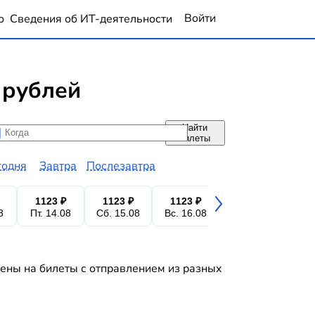
Войти
о
Сведения об ИТ-деятельности
 рублей
Найти
да
да
билеты
годня
Завтра
Послезавтра
1123 ₽
1123 ₽
1123 ₽
1123 ₽
1
8
Пт. 14.08
Сб. 15.08
Вс. 16.08
Пн. 17.08
Вт.
цены на билеты с отправлением из разных