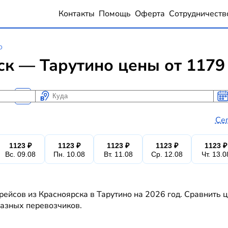
Контакты
Помощь
Оферта
Сотрудничеств
о
к — Тарутино цены от 1179
Куда
Ког
Ког
Се
1123 ₽
1123 ₽
1123 ₽
1123 ₽
1123 ₽
Вс. 09.08
Пн. 10.08
Вт. 11.08
Ср. 12.08
Чт. 13.0
рейсов из Красноярска в Тарутино на 2026 год. Сравнить 
 разных перевозчиков.