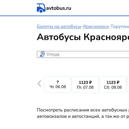
avtobus.ru
Билеты на автобусы
-
Красноярск
-
Тарутин
Автобусы Красноярс
Откуда
?
1123 ₽
1123 ₽
Чт. 06.08
Пт. 07.08
Сб. 08.08
Посмотреть расписания всех автобусных 
автовокзалов и автостанций, а так же от