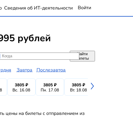
Войти
о
Сведения об ИТ-деятельности
995 рублей
Найти
да
да
билеты
годня
Завтра
Послезавтра
3805 ₽
3805 ₽
3805 ₽
3805 ₽
3
08
Вс. 16.08
Пн. 17.08
Вт. 18.08
Ср. 19.08
Чт.
ть цены на билеты с отправлением из