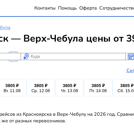
Контакты
Помощь
Оферта
Сотрудничеств
була
к — Верх-Чебула цены от 3
Куда
Ког
Ког
Се
3805 ₽
3805 ₽
3805 ₽
3805 ₽
3805 ₽
Вт. 11.08
Ср. 12.08
Чт. 13.08
Пт. 14.08
Сб. 15.
рейсов из Красноярска в Верх-Чебулу на 2026 год. Сравни
к же от разных перевозчиков.