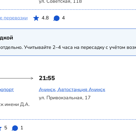
ул. Советская, 118
е перевозки
4.8
4
адкой
отдельно. Учитывайте 2–4 часа на пересадку с учётом в
21:55
ропорт
Ачинск, Автостанция Ачинск
ул. Привокзальная, 17
к имени Д.А.
5
1