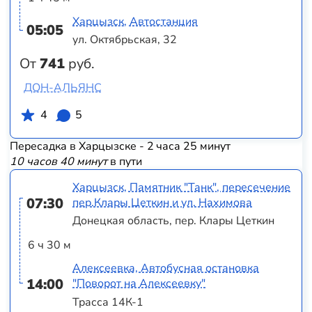
Харцызск, Автостанция
05:05
ул. Октябрьская, 32
От
741
руб.
ДОН-АЛЬЯНС
4
5
Пересадка в Харцызске - 2 часа 25 минут
10 часов 40 минут
в пути
Харцызск, Памятник "Танк", пересечение
07:30
пер.Клары Цеткин и ул. Нахимова
Донецкая область, пер. Клары Цеткин
6 ч 30 м
Алексеевка, Автобусная остановка
14:00
"Поворот на Алексеевку"
Трасса 14К-1