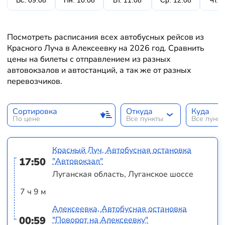
Вс. 09.08
Пн. 10.08
Вт. 11.08
Ср. 12.08
Чт. 
Посмотреть расписания всех автобусных рейсов из
Красного Луча в Алексеевку на 2026 год. Сравнить
цены на билеты с отправлением из разных
автовокзалов и автостанций, а так же от разных
перевозчиков.
Сортировка
Откуда
Куда
По цене
Все пункты
Все пунк
Красный Луч, Автобусная остановка
17:50
"Автовокзал"
Луганская область, Луганское шоссе
7 ч 9 м
Алексеевка, Автобусная остановка
00:59
"Поворот на Алексеевку"