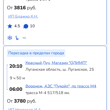
От
3816
руб.
ИП Блажко К.Н.
4.5
10
Пересадка в пределах города
Красный Луч, Магазин "ОЛИМП"
20:10
Луганская область, ш. Луганское, 25
9 ч 50 м
Воронеж, АЗС "Лукойл", по трассе М4
06:00
трасса М-4 517/518 км.
От
3780
руб.
ИП Некрасов И.А.