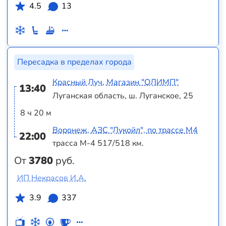
4.5
13
Пересадка в пределах города
Красный Луч, Магазин "ОЛИМП"
13:40
Луганская область, ш. Луганское, 25
8 ч 20 м
Воронеж, АЗС "Лукойл", по трассе М4
22:00
трасса М-4 517/518 км.
От
3780
руб.
ИП Некрасов И.А.
3.9
337