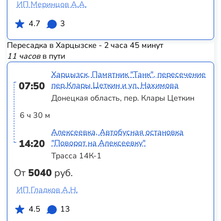
ИП Меринцов А.А.
4.7
3
Пересадка в Харцызске - 2 часа 45 минут
11 часов
в пути
Харцызск, Памятник "Танк", пересечение
07:50
пер.Клары Цеткин и ул. Нахимова
Донецкая область, пер. Клары Цеткин
6 ч 30 м
Алексеевка, Автобусная остановка
14:20
"Поворот на Алексеевку"
Трасса 14К-1
От
5040
руб.
ИП Гладков А.Н.
4.5
13