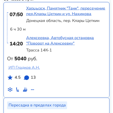
Харцызск, Памятник "Танк", пересечение
07:50
пер.Клары Цеткин и ул. Нахимова
Донецкая область, пер. Клары Цеткин
6 ч 30 м
Алексеевка, Автобусная остановка
14:20
"Поворот на Алексеевку"
Трасса 14К-1
От
5040
руб.
ИП Гладков А.Н.
4.5
13
Пересадка в пределах города