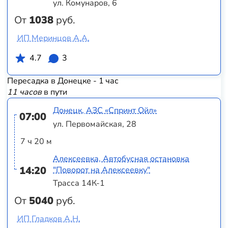
ул. Комунаров, 6
От
1038
руб.
ИП Меринцов А.А.
4.7
3
Пересадка в Донецке - 1 час
11 часов
в пути
Донецк, АЗС «Спринт Ойл»
07:00
ул. Первомайская, 28
7 ч 20 м
Алексеевка, Автобусная остановка
14:20
"Поворот на Алексеевку"
Трасса 14К-1
От
5040
руб.
ИП Гладков А.Н.