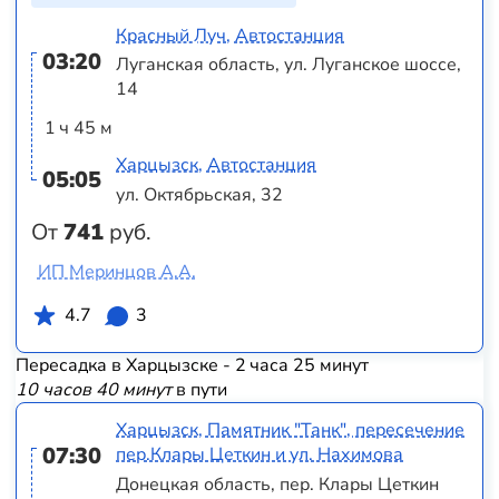
Красный Луч, Автостанция
03:20
Луганская область, ул. Луганское шоссе,
14
1 ч 45 м
Харцызск, Автостанция
05:05
ул. Октябрьская, 32
От
741
руб.
ИП Меринцов А.А.
4.7
3
Пересадка в Харцызске - 2 часа 25 минут
10 часов 40 минут
в пути
Харцызск, Памятник "Танк", пересечение
07:30
пер.Клары Цеткин и ул. Нахимова
Донецкая область, пер. Клары Цеткин