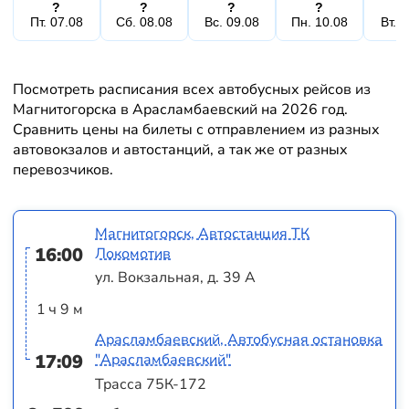
?
?
?
?
Пт. 07.08
Сб. 08.08
Вс. 09.08
Пн. 10.08
Вт. 
Посмотреть расписания всех автобусных рейсов из
Магнитогорска в Арасламбаевский на 2026 год.
Сравнить цены на билеты с отправлением из разных
автовокзалов и автостанций, а так же от разных
перевозчиков.
Магнитогорск, Автостанция ТК
16:00
Локомотив
ул. Вокзальная, д. 39 А
1 ч 9 м
Арасламбаевский, Автобусная остановка
17:09
"Арасламбаевский"
Трасса 75К-172