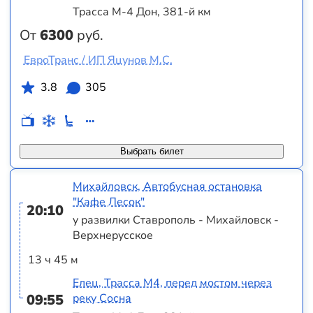
Трасса М-4 Дон, 381-й км
От
6300
руб.
ЕвроТранс / ИП Яцунов М.С.
3.8
305
Выбрать билет
Михайловск, Автобусная остановка
"Кафе Лесок"
20:10
у развилки Ставрополь - Михайловск -
Верхнерусское
13 ч 45 м
Елец, Трасса М4, перед мостом через
09:55
реку Сосна