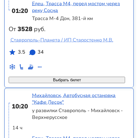
Елец, Трасса М4, перед мостом через
01:20
реку Сосна
Трасса М-4 Дон, 381-й км
От
3528
руб.
Ставрополь-Планета / ИП Старостенко М.В.
3.5
34
Выбрать билет
Михайловск, Автобусная остановка
"Кафе Лесок"
10:20
у развилки Ставрополь - Михайловск -
Верхнерусское
14 ч