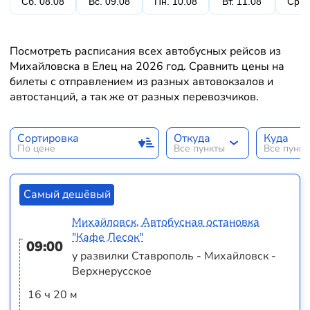
Сб. 08.08
Вс. 09.08
Пн. 10.08
Вт. 11.08
Ср. 
Посмотреть расписания всех автобусных рейсов из
Михайловска в Елец на 2026 год. Сравнить цены на
билеты с отправлением из разных автовокзалов и
автостанций, а так же от разных перевозчиков.
Сортировка
Откуда
Куда
По цене
Все пункты
Все пунк
Самый дешёвый
Михайловск, Автобусная остановка
"Кафе Лесок"
09:00
у развилки Ставрополь - Михайловск -
Верхнерусское
16 ч 20 м