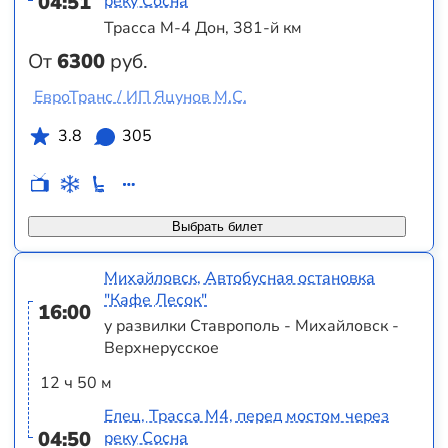
04:51
реку Сосна
Трасса М-4 Дон, 381-й км
От
6300
руб.
ЕвроТранс / ИП Яцунов М.С.
3.8
305
Выбрать билет
Михайловск, Автобусная остановка
"Кафе Лесок"
16:00
у развилки Ставрополь - Михайловск -
Верхнерусское
12 ч 50 м
Елец, Трасса М4, перед мостом через
04:50
реку Сосна