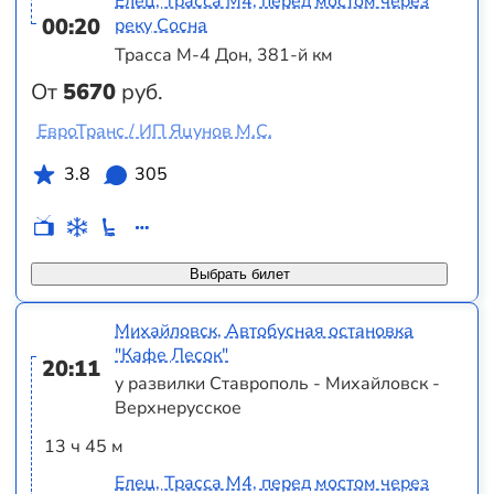
Елец, Трасса М4, перед мостом через
00:20
реку Сосна
Трасса М-4 Дон, 381-й км
От
5670
руб.
ЕвроТранс / ИП Яцунов М.С.
3.8
305
Выбрать билет
Михайловск, Автобусная остановка
"Кафе Лесок"
20:11
у развилки Ставрополь - Михайловск -
Верхнерусское
13 ч 45 м
Елец, Трасса М4, перед мостом через