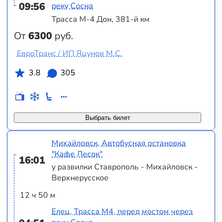
09:56
реку Сосна
Трасса М-4 Дон, 381-й км
От
6300
руб.
ЕвроТранс / ИП Яцунов М.С.
3.8
305
Выбрать билет
Михайловск, Автобусная остановка
"Кафе Лесок"
16:01
у развилки Ставрополь - Михайловск -
Верхнерусское
12 ч 50 м
Елец, Трасса М4, перед мостом через