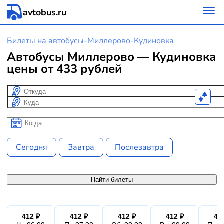
avtobus.ru
Билеты на автобусы
-
Миллерово
-
Кудиновка
Автобусы Миллерово — Кудиновка
цены от 433 рублей
Откуда
Куда
Когда
Когда
Сегодня
Завтра
Послезавтра
Найти билеты
412 ₽
412 ₽
412 ₽
412 ₽
41