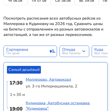
Чт. 06.08
Пт. 07.08
Сб. 08.08
Вс. 09.08
Пн. 
Посмотреть расписания всех автобусных рейсов из
Миллерова в Кудиновку на 2026 год. Сравнить цены
на билеты с отправлением из разных автовокзалов и
автостанций, а так же от разных перевозчиков.
Сортировка
Откуда
Куда
По цене
Все пункты
Все пунк
Самый дешёвый
Миллерово, Автовокзал
17:30
ул. 3-го Интернационала, 2
1 ч 30 м
Кудиновка, Автобусная остановка
19:00
"Кудиновка"