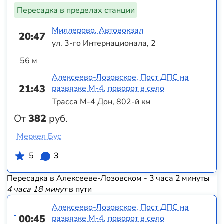
Пересадка в пределах станции
Миллерово, Автовокзал
20:47
ул. 3-го Интернационала, 2
56 м
Алексеево-Лозовское, Пост ДПС на
21:43
развязке М-4, поворот в село
Трасса М-4 Дон, 802-й км
От
382
руб.
Меркел Бус
5
3
Пересадка в Алексееве-Лозовском - 3 часа 2 минуты
4 часа 18 минут
в пути
Алексеево-Лозовское, Пост ДПС на
00:45
развязке М-4, поворот в село