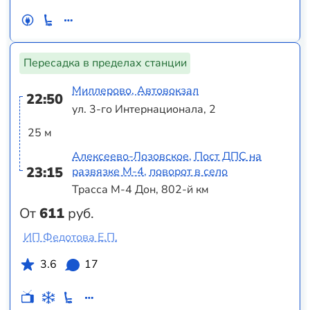
Пересадка в пределах станции
Миллерово, Автовокзал
22:50
ул. 3-го Интернационала, 2
25 м
Алексеево-Лозовское, Пост ДПС на
23:15
развязке М-4, поворот в село
Трасса М-4 Дон, 802-й км
От
611
руб.
ИП Федотова Е.П.
3.6
17