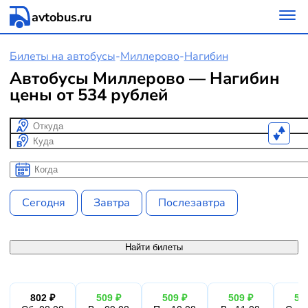
avtobus.ru
Билеты на автобусы
-
Миллерово
-
Нагибин
Автобусы Миллерово — Нагибин
цены от 534 рублей
Откуда
Куда
Когда
Когда
Сегодня
Завтра
Послезавтра
Найти билеты
802 ₽
509 ₽
509 ₽
509 ₽
50