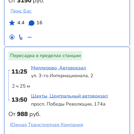
От
3150
руб.
Люкс Бас
4.4
16
Пересадка в пределах станции
Миллерово, Автовокзал
11:25
ул. 3-го Интернационала, 2
2 ч 25 м
Шахты, Центральный автовокзал
13:50
просп. Победы Революции, 174а
От
988
руб.
Южная Транспортная Компания