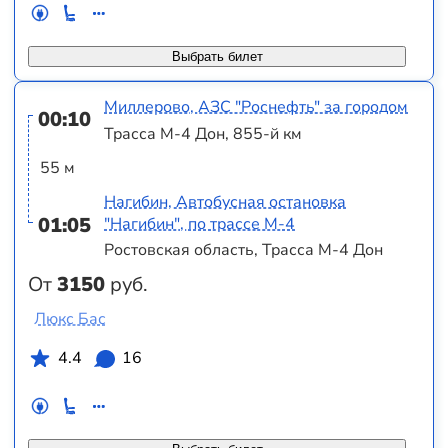
Выбрать билет
Миллерово, АЗС "Роснефть" за городом
00:10
Трасса М-4 Дон, 855-й км
55 м
Нагибин, Автобусная остановка
01:05
"Нагибин", по трассе М-4
Ростовская область, Трасса М-4 Дон
От
3150
руб.
Люкс Бас
4.4
16