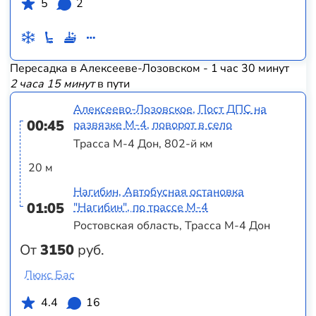
5
2
Пересадка в Алексееве-Лозовском - 1 час 30 минут
2 часа 15 минут
в пути
Алексеево-Лозовское, Пост ДПС на
00:45
развязке М-4, поворот в село
Трасса М-4 Дон, 802-й км
20 м
Нагибин, Автобусная остановка
01:05
"Нагибин", по трассе М-4
Ростовская область, Трасса М-4 Дон
От
3150
руб.
Люкс Бас
4.4
16