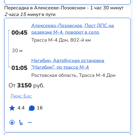
Пересадка в Алексееве-Лозовском - 1 час 30 минут
2 часа 15 минут
в пути
Алексеево-Лозовское, Пост ДПС на
00:45
развязке М-4, поворот в село
Трасса М-4 Дон, 802-й км
20 м
Нагибин, Автобусная остановка
01:05
"Нагибин", по трассе М-4
Ростовская область, Трасса М-4 Дон
От
3150
руб.
Люкс Бас
4.4
16