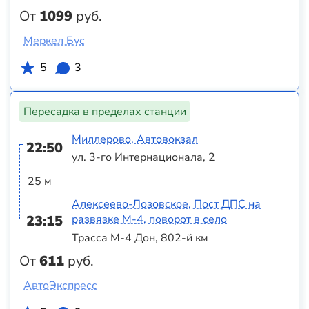
От
1099
руб.
Меркел Бус
5
3
Пересадка в пределах станции
Миллерово, Автовокзал
22:50
ул. 3-го Интернационала, 2
25 м
Алексеево-Лозовское, Пост ДПС на
23:15
развязке М-4, поворот в село
Трасса М-4 Дон, 802-й км
От
611
руб.
АвтоЭкспресс