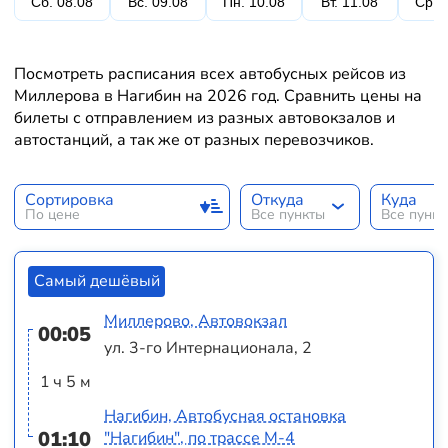
Сб. 08.08
Вс. 09.08
Пн. 10.08
Вт. 11.08
Ср. 
Посмотреть расписания всех автобусных рейсов из
Миллерова в Нагибин на 2026 год. Сравнить цены на
билеты с отправлением из разных автовокзалов и
автостанций, а так же от разных перевозчиков.
Сортировка
Откуда
Куда
По цене
Все пункты
Все пунк
Самый дешёвый
Миллерово, Автовокзал
00:05
ул. 3-го Интернационала, 2
1 ч 5 м
Нагибин, Автобусная остановка
01:10
"Нагибин", по трассе М-4