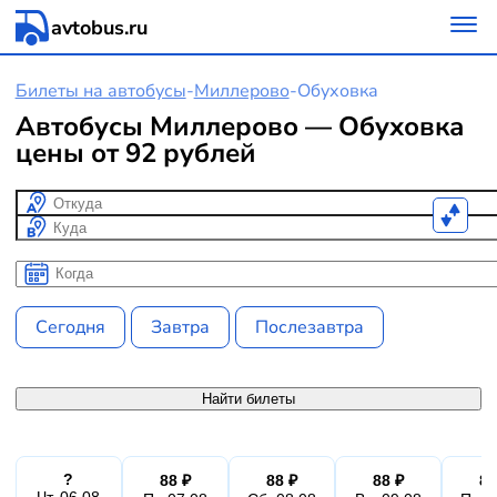
avtobus.ru
Билеты на автобусы
-
Миллерово
-
Обуховка
Автобусы Миллерово — Обуховка
цены от 92 рублей
Откуда
Куда
Когда
Когда
Сегодня
Завтра
Послезавтра
Найти билеты
?
88 ₽
88 ₽
88 ₽
88