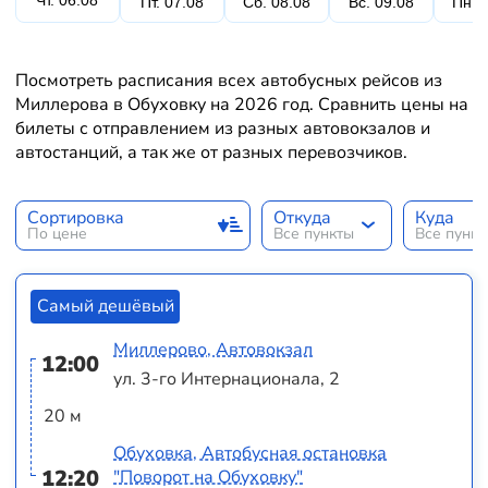
Чт. 06.08
Пт. 07.08
Сб. 08.08
Вс. 09.08
Пн. 
Посмотреть расписания всех автобусных рейсов из
Миллерова в Обуховку на 2026 год. Сравнить цены на
билеты с отправлением из разных автовокзалов и
автостанций, а так же от разных перевозчиков.
Сортировка
Откуда
Куда
По цене
Все пункты
Все пунк
Самый дешёвый
Миллерово, Автовокзал
12:00
ул. 3-го Интернационала, 2
20 м
Обуховка, Автобусная остановка
12:20
"Поворот на Обуховку"