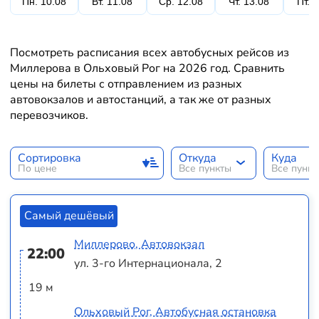
Пн. 10.08
Вт. 11.08
Ср. 12.08
Чт. 13.08
Пт. 
Посмотреть расписания всех автобусных рейсов из
Миллерова в Ольховый Рог на 2026 год. Сравнить
цены на билеты с отправлением из разных
автовокзалов и автостанций, а так же от разных
перевозчиков.
Сортировка
Откуда
Куда
По цене
Все пункты
Все пунк
Самый дешёвый
Миллерово, Автовокзал
22:00
ул. 3-го Интернационала, 2
19 м
Ольховый Рог, Автобусная остановка