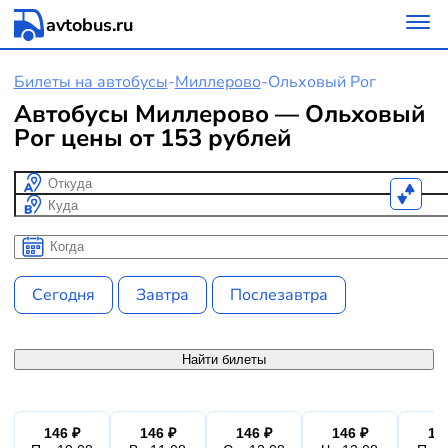
avtobus.ru
Билеты на автобусы
-
Миллерово
-
Ольховый Рог
Автобусы Миллерово — Ольховый
Рог цены от 153 рублей
Откуда
Куда
Когда
Когда
Сегодня
Завтра
Послезавтра
Найти билеты
146 ₽
146 ₽
146 ₽
146 ₽
14