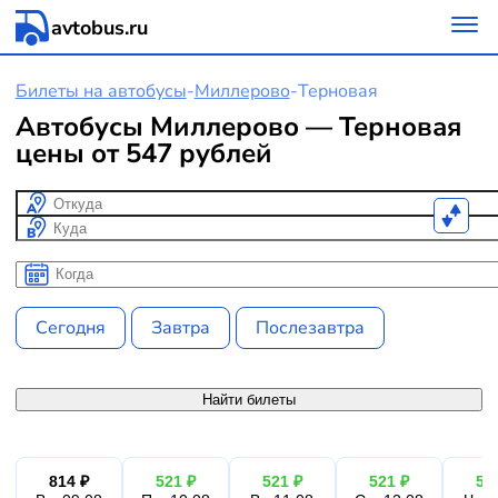
avtobus.ru
Билеты на автобусы
-
Миллерово
-
Терновая
Автобусы Миллерово — Терновая
цены от 547 рублей
Откуда
Куда
Когда
Когда
Сегодня
Завтра
Послезавтра
Найти билеты
814 ₽
521 ₽
521 ₽
521 ₽
52