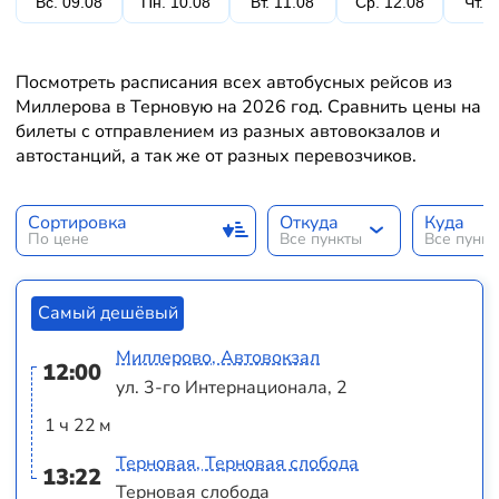
Вс. 09.08
Пн. 10.08
Вт. 11.08
Ср. 12.08
Чт. 
Посмотреть расписания всех автобусных рейсов из
Миллерова в Терновую на 2026 год. Сравнить цены на
билеты с отправлением из разных автовокзалов и
автостанций, а так же от разных перевозчиков.
Сортировка
Откуда
Куда
По цене
Все пункты
Все пунк
Самый дешёвый
Миллерово, Автовокзал
12:00
ул. 3-го Интернационала, 2
1 ч 22 м
Терновая, Терновая слобода
13:22
Терновая слобода