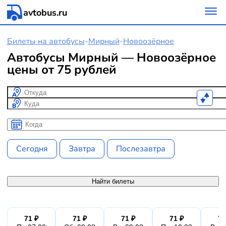
avtobus.ru
Билеты на автобусы
-
Мирный
-
Новоозёрное
Автобусы Мирный — Новоозёрное
цены от 75 рублей
Откуда
Куда
Когда
Когда
Сегодня
Завтра
Послезавтра
Найти билеты
71 ₽
71 ₽
71 ₽
71 ₽
71