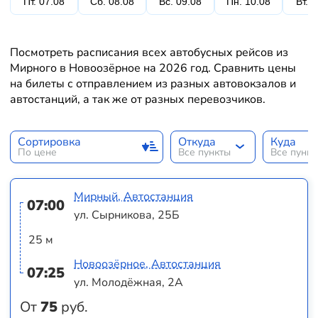
Пт. 07.08
Сб. 08.08
Вс. 09.08
Пн. 10.08
Вт. 
Посмотреть расписания всех автобусных рейсов из
Мирного в Новоозёрное на 2026 год. Сравнить цены
на билеты с отправлением из разных автовокзалов и
автостанций, а так же от разных перевозчиков.
Сортировка
Откуда
Куда
По цене
Все пункты
Все пунк
Мирный, Автостанция
07:00
ул. Сырникова, 25Б
25 м
Новоозёрное, Автостанция
07:25
ул. Молодёжная, 2А
От
75
руб.