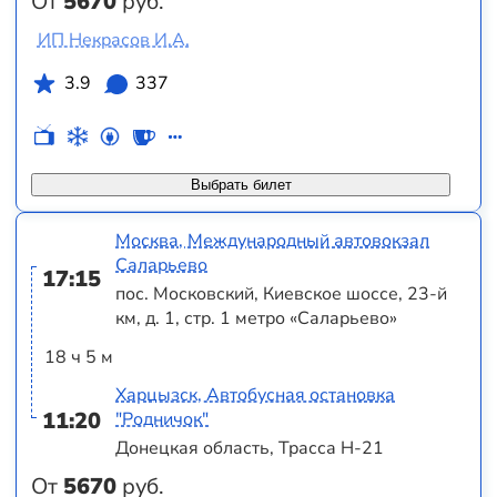
От
5670
руб.
ИП Некрасов И.А.
3.9
337
Выбрать билет
Москва, Международный автовокзал
Саларьево
17:15
пос. Московский, Киевское шоссе, 23-й
км, д. 1, стр. 1 метро «Саларьево»
18 ч 5 м
Харцызск, Автобусная остановка
11:20
"Родничок"
Донецкая область, Трасса Н-21
От
5670
руб.