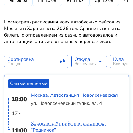
Вс. 09.08
Пн. 10.08
Вт. 11.08
Ср. 12.08
Чт. 
Посмотреть расписания всех автобусных рейсов из
Москвы в Харцызск на 2026 год. Сравнить цены на
билеты с отправлением из разных автовокзалов и
автостанций, а так же от разных перевозчиков.
Сортировка
Откуда
Куда
По цене
Все пункты
Все пунк
Самый дешёвый
Москва, Автостанция Новоясеневская
18:00
ул. Новоясеневский тупик, вл. 4
17 ч
Харцызск, Автобусная остановка
11:00
"Родничок"