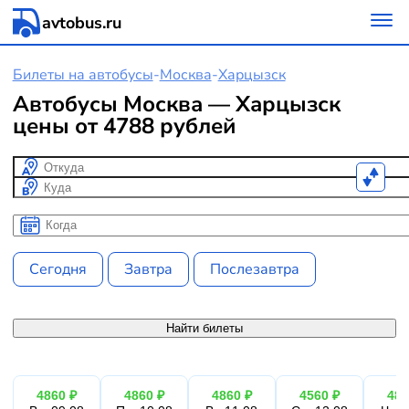
avtobus.ru
Билеты на автобусы
-
Москва
-
Харцызск
Автобусы Москва — Харцызск
цены от 4788 рублей
Откуда
Куда
Когда
Когда
Сегодня
Завтра
Послезавтра
Найти билеты
4860 ₽
4860 ₽
4860 ₽
4560 ₽
486