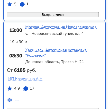
5
1
Выбрать билет
Москва, Автостанция Новоясеневская
13:00
ул. Новоясеневский тупик, вл. 4
19 ч 30 м
Харцызск, Автобусная остановка
08:30
"Родничок"
Донецкая область, Трасса Н-21
От
6185
руб.
ИП Кравченко А.Н.
4.9
17