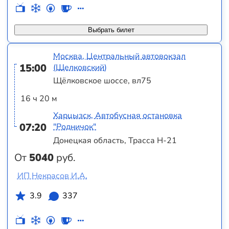
Выбрать билет
Москва, Центральный автовокзал
15:00
(Щелковский)
Щёлковское шоссе, вл75
16 ч 20 м
Харцызск, Автобусная остановка
07:20
"Родничок"
Донецкая область, Трасса Н-21
От
5040
руб.
ИП Некрасов И.А.
3.9
337