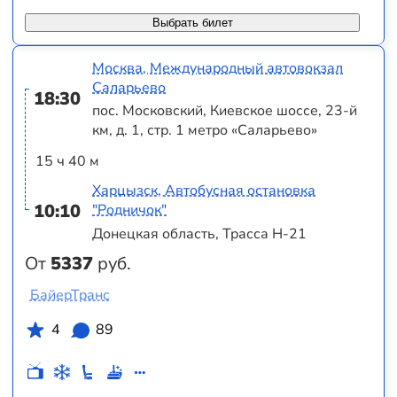
Выбрать билет
Москва, Международный автовокзал
Саларьево
18:30
пос. Московский, Киевское шоссе, 23-й
км, д. 1, стр. 1 метро «Саларьево»
15 ч 40 м
Харцызск, Автобусная остановка
10:10
"Родничок"
Донецкая область, Трасса Н-21
От
5337
руб.
БайерТранс
4
89