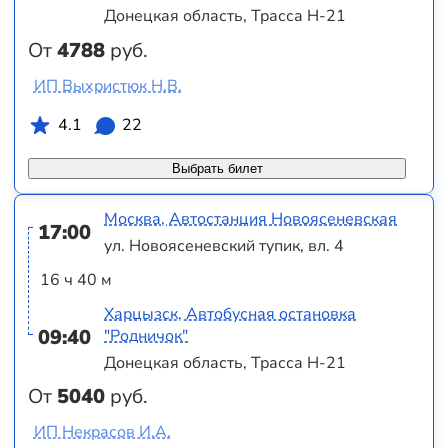
Донецкая область, Трасса Н-21
От
4788
руб.
ИП Выхристюк Н.В.
4.1
22
Выбрать билет
Москва, Автостанция Новоясеневская
17:00
ул. Новоясеневский тупик, вл. 4
16 ч 40 м
Харцызск, Автобусная остановка
09:40
"Родничок"
Донецкая область, Трасса Н-21
От
5040
руб.
ИП Некрасов И.А.