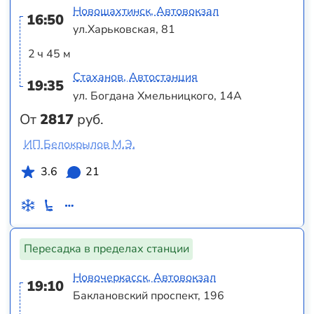
Новошахтинск, Автовокзал
16:50
ул.Харьковская, 81
2 ч 45 м
Стаханов, Автостанция
19:35
ул. Богдана Хмельницкого, 14А
От
2817
руб.
ИП Белокрылов М.Э.
3.6
21
Пересадка в пределах станции
Новочеркасск, Автовокзал
19:10
Баклановский проспект, 196