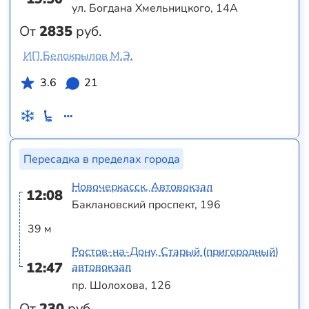
ул. Богдана Хмельницкого, 14А
От
2835
руб.
ИП Белокрылов М.Э.
3.6
21
Пересадка в пределах города
Новочеркасск, Автовокзал
12:08
Баклановский проспект, 196
39 м
Ростов-на-Дону, Старый (пригородный)
12:47
автовокзал
пр. Шолохова, 126
От
230
руб.