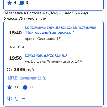
4
3
Пересадка в Ростове-на-Дону - 1 час 55 минут
6 часов 35 минут
в пути
Ростов-на-Дону, Автобусная остановка
15:40
"Пригородный автовокзал"
просп. Сельмаш, 1Д
4 ч 10 м
Стаханов, Автостанция
19:50
ул. Богдана Хмельницкого, 14А
От
2835
руб.
ИП Белокрылов М.Э.
3.6
21