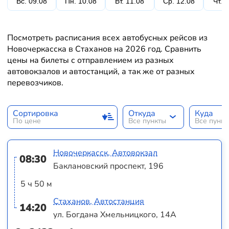
Вс. 09.08
Пн. 10.08
Вт. 11.08
Ср. 12.08
Чт. 
Посмотреть расписания всех автобусных рейсов из
Новочеркасска в Стаханов на 2026 год. Сравнить
цены на билеты с отправлением из разных
автовокзалов и автостанций, а так же от разных
перевозчиков.
Сортировка
Откуда
Куда
По цене
Все пункты
Все пунк
Новочеркасск, Автовокзал
08:30
Баклановский проспект, 196
5 ч 50 м
Стаханов, Автостанция
14:20
ул. Богдана Хмельницкого, 14А