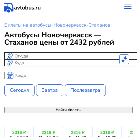
avtobus.ru
Билеты на автобусы
-
Новочеркасск
-
Стаханов
Автобусы Новочеркасск —
Стаханов цены от 2432 рублей
Откуда
Куда
Когда
Когда
Сегодня
Завтра
Послезавтра
Найти билеты
2316 ₽
2316 ₽
2316 ₽
2316 ₽
231