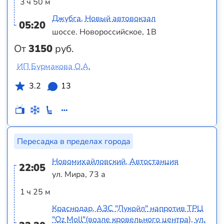
3 ч 50 м
Джубга, Новый автовокзал
05:20
шоссе. Новороссийское, 1В
От
3150
руб.
ИП Бурмакова О.А.
3.2
13
Пересадка в пределах города
Новомихайловский, Автостанция
22:05
ул. Мира, 73 а
1 ч 25 м
Краснодар, АЗС "Лукойл" напротив ТРЦ
"Оz Moll"(возле кровельного центра), ул.