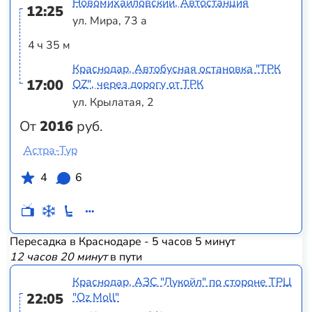
Новомихайловский, Автостанция
12:25
ул. Мира, 73 а
4 ч 35 м
Краснодар, Автобусная остановка "ТРК
17:00
OZ", через дорогу от ТРК
ул. Крылатая, 2
От
2016
руб.
Астра-Тур
4
6
Пересадка в Краснодаре - 5 часов 5 минут
12 часов 20 минут
в пути
Краснодар, АЗС "Лукойл" по стороне ТРЦ
22:05
"Оz Moll"