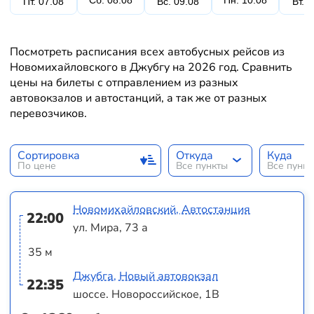
Сб. 08.08
Пн. 10.08
Пт. 07.08
Вс. 09.08
Вт. 
Посмотреть расписания всех автобусных рейсов из
Новомихайловского в Джубгу на 2026 год. Сравнить
цены на билеты с отправлением из разных
автовокзалов и автостанций, а так же от разных
перевозчиков.
Сортировка
Откуда
Куда
По цене
Все пункты
Все пунк
Новомихайловский, Автостанция
22:00
ул. Мира, 73 а
35 м
Джубга, Новый автовокзал
22:35
шоссе. Новороссийское, 1В