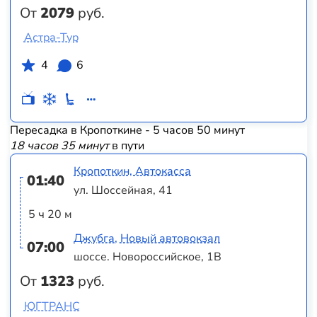
От
2079
руб.
Астра-Тур
4
6
Пересадка в Кропоткине - 5 часов 50 минут
18 часов 35 минут
в пути
Кропоткин, Автокасса
01:40
ул. Шоссейная, 41
5 ч 20 м
Джубга, Новый автовокзал
07:00
шоссе. Новороссийское, 1В
От
1323
руб.
ЮГТРАНС