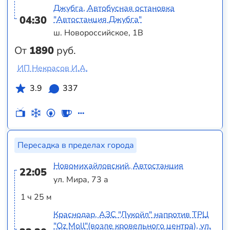
Джубга, Автобусная остановка
04:30
"Автостанция Джубга"
ш. Новороссийское, 1В
От
1890
руб.
ИП Некрасов И.А.
3.9
337
Пересадка в пределах города
Новомихайловский, Автостанция
22:05
ул. Мира, 73 а
1 ч 25 м
Краснодар, АЗС "Лукойл" напротив ТРЦ
"Оz Moll"(возле кровельного центра), ул.