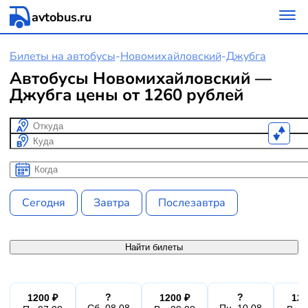
avtobus.ru
Билеты на автобусы
-
Новомихайловский
-
Джубга
Автобусы Новомихайловский —
Джубга цены от 1260 рублей
Откуда
Куда
Когда
Когда
Сегодня
Завтра
Послезавтра
Найти билеты
?
?
1200 ₽
1200 ₽
120