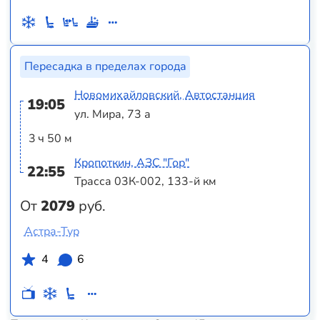
Пересадка в пределах города
Новомихайловский, Автостанция
19:05
ул. Мира, 73 а
3 ч 50 м
Кропоткин, АЗС "Гор"
22:55
Трасса 03К-002, 133-й км
От
2079
руб.
Астра-Тур
4
6