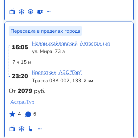
Пересадка в пределах города
Новомихайловский, Автостанция
16:05
ул. Мира, 73 а
7 ч 15 м
Кропоткин, АЗС "Гор"
23:20
Трасса 03К-002, 133-й км
От
2079
руб.
Астра-Тур
4
6