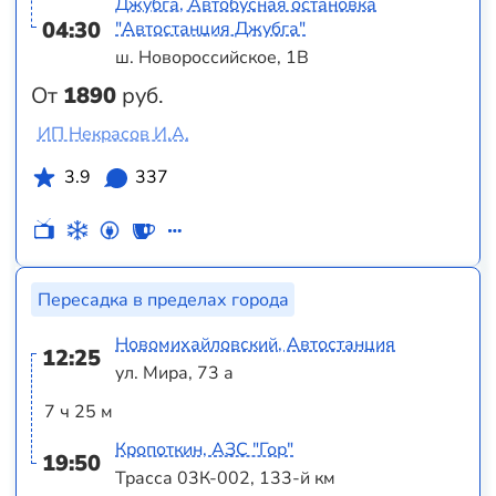
Джубга, Автобусная остановка
04:30
"Автостанция Джубга"
ш. Новороссийское, 1В
От
1890
руб.
ИП Некрасов И.А.
3.9
337
Пересадка в пределах города
Новомихайловский, Автостанция
12:25
ул. Мира, 73 а
7 ч 25 м
Кропоткин, АЗС "Гор"
19:50
Трасса 03К-002, 133-й км