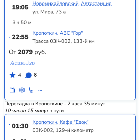
Новомихайловский, Автостанция
19:05
ул. Мира, 73 а
3 ч 50 м
Кропоткин, АЗС "Гор"
22:55
Трасса 03К-002, 133-й км
От
2079
руб.
Астра-Тур
4
6
Пересадка в Кропоткине - 2 часа 35 минут
10 часов 15 минут
в пути
Кропоткин, Кафе "Едок"
01:30
03К-002, 129-й километр