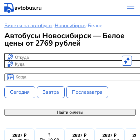
avtobus.ru
Билеты на автобусы
-
Новосибирск
-
Белое
Автобусы Новосибирск — Белое
цены от 2769 рублей
Откуда
Куда
Когда
Когда
Сегодня
Завтра
Послезавтра
Найти билеты
?
2637 ₽
2637 ₽
2637 ₽
263