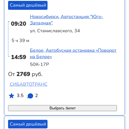
Самый дешёвый
Новосибирск, Автостанция "Юго-
09:20
Западная"
ул. Станиславского, 34
5 ч 39 м
Белое, Автобусная остановка «Поворот
14:59
на Белое»
50К-17Р
От
2769
руб.
СИБАВТОТРАНС
3.5
2
Выбрать билет
Самый дешёвый