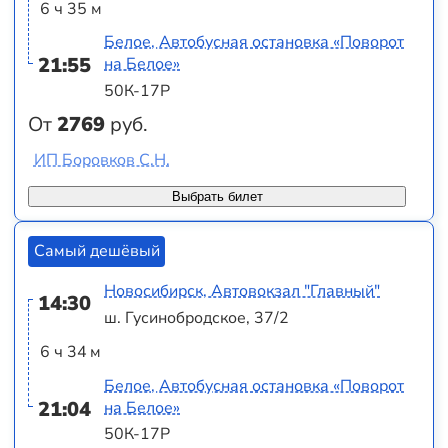
6 ч 35 м
Белое, Автобусная остановка «Поворот
21:55
на Белое»
50К-17Р
От
2769
руб.
ИП Боровков С.Н.
Выбрать билет
Самый дешёвый
Новосибирск, Автовокзал "Главный"
14:30
ш. Гусинобродское, 37/2
6 ч 34 м
Белое, Автобусная остановка «Поворот
21:04
на Белое»
50К-17Р