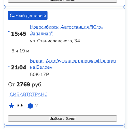
Самый дешёвый
Новосибирск, Автостанция "Юго-
15:45
Западная"
ул. Станиславского, 34
5 ч 19 м
Белое, Автобусная остановка «Поворот
21:04
на Белое»
50К-17Р
От
2769
руб.
СИБАВТОТРАНС
3.5
2
Выбрать билет