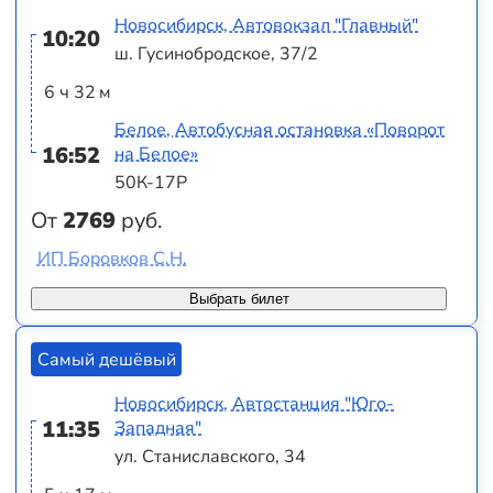
Новосибирск, Автовокзал "Главный"
10:20
ш. Гусинобродское, 37/2
6 ч 32 м
Белое, Автобусная остановка «Поворот
16:52
на Белое»
50К-17Р
От
2769
руб.
ИП Боровков С.Н.
Выбрать билет
Самый дешёвый
Новосибирск, Автостанция "Юго-
11:35
Западная"
ул. Станиславского, 34