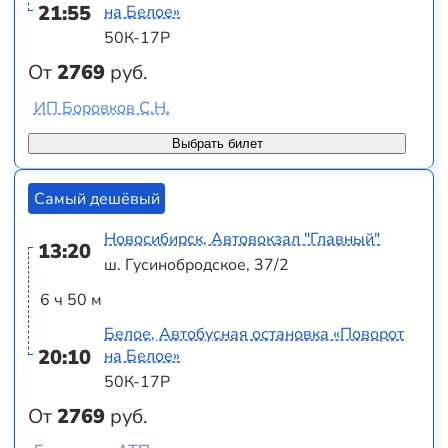
21:55
на Белое»
50К-17Р
От
2769
руб.
ИП Боровков С.Н.
Выбрать билет
Самый дешёвый
Новосибирск, Автовокзал "Главный"
13:20
ш. Гусинобродское, 37/2
6 ч 50 м
Белое, Автобусная остановка «Поворот
20:10
на Белое»
50К-17Р
От
2769
руб.