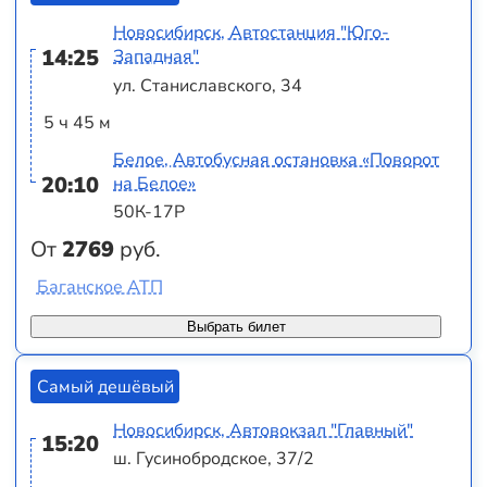
Новосибирск, Автостанция "Юго-
14:25
Западная"
ул. Станиславского, 34
5 ч 45 м
Белое, Автобусная остановка «Поворот
20:10
на Белое»
50К-17Р
От
2769
руб.
Баганское АТП
Выбрать билет
Самый дешёвый
Новосибирск, Автовокзал "Главный"
15:20
ш. Гусинобродское, 37/2