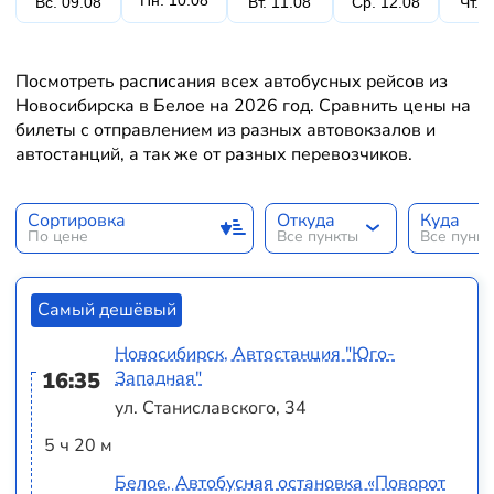
Пн. 10.08
Вс. 09.08
Вт. 11.08
Ср. 12.08
Чт. 
Посмотреть расписания всех автобусных рейсов из
Новосибирска в Белое на 2026 год. Сравнить цены на
билеты с отправлением из разных автовокзалов и
автостанций, а так же от разных перевозчиков.
Сортировка
Откуда
Куда
По цене
Все пункты
Все пунк
Самый дешёвый
Новосибирск, Автостанция "Юго-
16:35
Западная"
ул. Станиславского, 34
5 ч 20 м
Белое, Автобусная остановка «Поворот