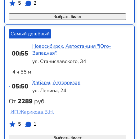
5
2
Выбрать билет
Самый дешёвый
Новосибирск, Автостанция "Юго-
00:55
Западная"
ул. Станиславского, 34
4 ч 55 м
Хабары, Автовокзал
05:50
ул. Ленина, 24
От
2289
руб.
ИП Жарикова В.Н.
5
1
Выбрать билет