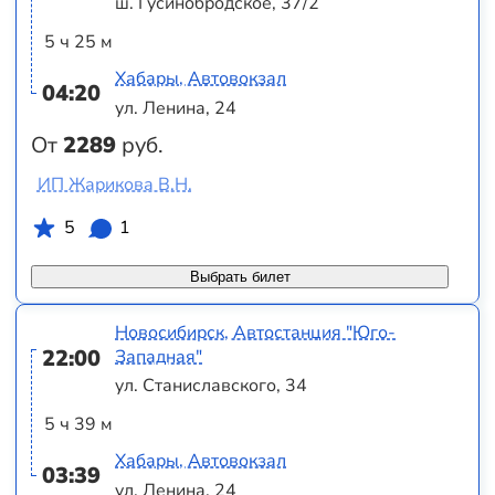
ш. Гусинобродское, 37/2
5 ч 25 м
Хабары, Автовокзал
04:20
ул. Ленина, 24
От
2289
руб.
ИП Жарикова В.Н.
5
1
Выбрать билет
Новосибирск, Автостанция "Юго-
22:00
Западная"
ул. Станиславского, 34
5 ч 39 м
Хабары, Автовокзал
03:39
ул. Ленина, 24