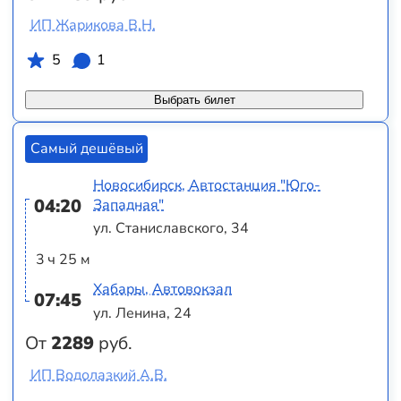
ИП Жарикова В.Н.
5
1
Выбрать билет
Самый дешёвый
Новосибирск, Автостанция "Юго-
04:20
Западная"
ул. Станиславского, 34
3 ч 25 м
Хабары, Автовокзал
07:45
ул. Ленина, 24
От
2289
руб.
ИП Водолазкий А.В.