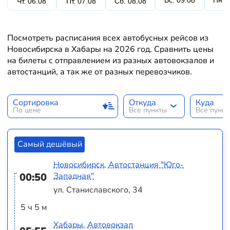
Вс. 09.08
Пн. 
Чт. 06.08
Пт. 07.08
Сб. 08.08
Посмотреть расписания всех автобусных рейсов из
Новосибирска в Хабары на 2026 год. Сравнить цены
на билеты с отправлением из разных автовокзалов и
автостанций, а так же от разных перевозчиков.
Сортировка
Откуда
Куда
По цене
Все пункты
Все пунк
Самый дешёвый
Новосибирск, Автостанция "Юго-
00:50
Западная"
ул. Станиславского, 34
5 ч 5 м
Хабары, Автовокзал