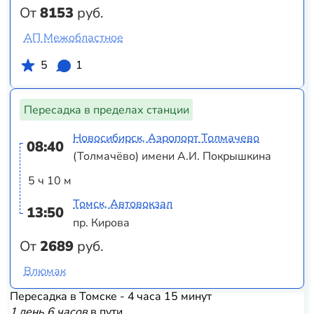
От
8153
руб.
АП Межобластное
5
1
Пересадка в пределах станции
Новосибирск, Аэропорт Толмачево
08:40
(Толмачёво) имени А.И. Покрышкина
5 ч 10 м
Томск, Автовокзал
13:50
пр. Кирова
От
2689
руб.
Влюмак
Пересадка в Томске - 4 часа 15 минут
1 день 6 часов
в пути