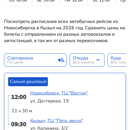
Сб. 08.08
Вс. 09.08
Пн. 10.08
Вт. 11.08
Ср. 
Посмотреть расписания всех автобусных рейсов из
Новосибирска в Кызыл на 2026 год. Сравнить цены на
билеты с отправлением из разных автовокзалов и
автостанций, а так же от разных перевозчиков.
Сортировка
Откуда
Куда
По цене
Все пункты
Все пунк
Самый дешёвый
Новосибирск, ТЦ "Восток"
12:00
ул. Дегтярева, 19
21 ч 30 м
Кызыл, ТЦ "Пять звезд"
09:30
ул. Калинина, 3/2