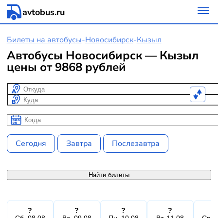
avtobus.ru
Билеты на автобусы
-
Новосибирск
-
Кызыл
Автобусы Новосибирск — Кызыл
цены от 9868 рублей
Откуда
Куда
Когда
Когда
Сегодня
Завтра
Послезавтра
Найти билеты
?
?
?
?