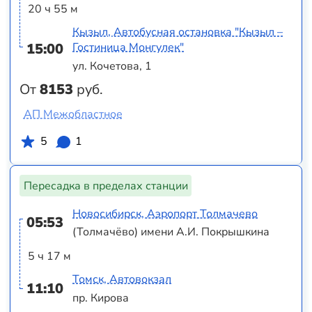
20 ч 55 м
Кызыл, Автобусная остановка "Кызыл –
15:00
Гостиница Монгулек"
ул. Кочетова, 1
От
8153
руб.
АП Межобластное
5
1
Пересадка в пределах станции
Новосибирск, Аэропорт Толмачево
05:53
(Толмачёво) имени А.И. Покрышкина
5 ч 17 м
Томск, Автовокзал
11:10
пр. Кирова