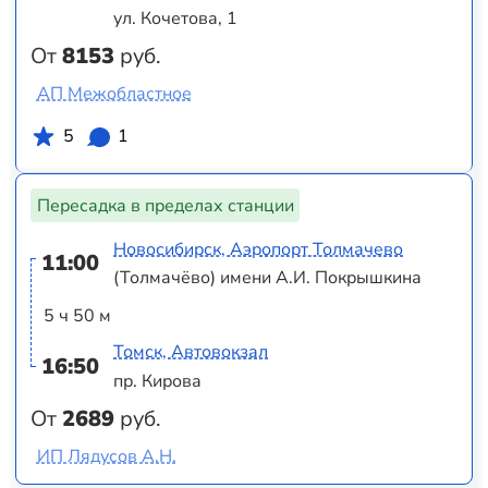
ул. Кочетова, 1
От
8153
руб.
АП Межобластное
5
1
Пересадка в пределах станции
Новосибирск, Аэропорт Толмачево
11:00
(Толмачёво) имени А.И. Покрышкина
5 ч 50 м
Томск, Автовокзал
16:50
пр. Кирова
От
2689
руб.
ИП Лядусов А.Н.