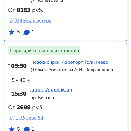
ул. Кочетова, 1
От
8153
руб.
АП Межобластное
5
1
Пересадка в пределах станции
Новосибирск, Аэропорт Толмачево
09:50
(Толмачёво) имени А.И. Покрышкина
5 ч 40 м
Томск, Автовокзал
15:30
пр. Кирова
От
2689
руб.
СД - Регион 54
5
1