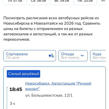
Вт. 
Пт. 07.08
Сб. 08.08
Вс. 09.08
Пн. 10.08
Посмотреть расписания всех автобусных рейсов из
Новосибирска в Новоалтайск на 2026 год. Сравнить
цены на билеты с отправлением из разных
автовокзалов и автостанций, а так же от разных
перевозчиков.
Сортировка
Откуда
Куда
По цене
Все пункты
Все пунк
Самый дешёвый
Новосибирск, Автостанция "Речной
18:45
вокзал"
ул. Большевистская, 12/1
3 ч