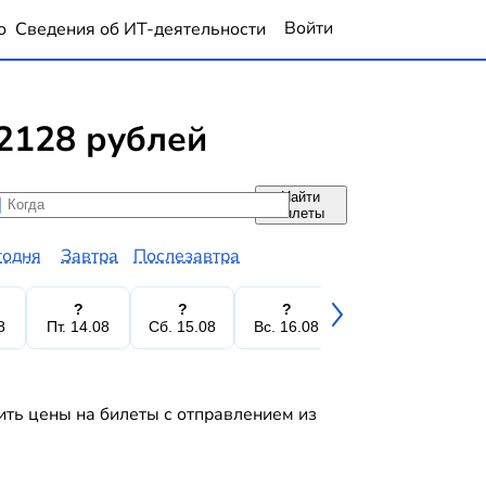
Войти
о
Сведения об ИТ-деятельности
2128 рублей
Найти
да
да
билеты
годня
Завтра
Послезавтра
?
?
?
?
8
Пт. 14.08
Сб. 15.08
Вс. 16.08
Пн. 17.08
Вт.
ить цены на билеты с отправлением из