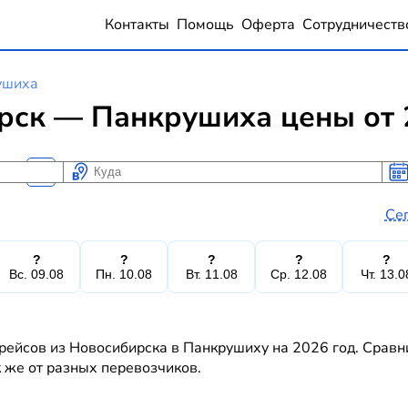
Контакты
Помощь
Оферта
Сотрудничеств
ушиха
рск — Панкрушиха цены от 
Куда
Ког
Ког
Се
?
?
?
?
?
Вс. 09.08
Пн. 10.08
Вт. 11.08
Ср. 12.08
Чт. 13.0
рейсов из Новосибирска в Панкрушиху на 2026 год. Сравн
к же от разных перевозчиков.