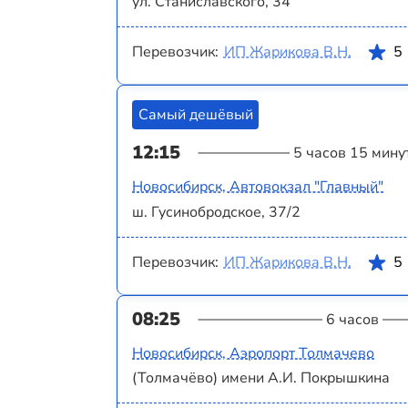
ул. Станиславского, 34
Перевозчик:
ИП Жарикова В.Н.
5
Самый дешёвый
12:15
5 часов 15 мину
Новосибирск, Автовокзал "Главный"
ш. Гусинобродское, 37/2
Перевозчик:
ИП Жарикова В.Н.
5
08:25
6 часов
Новосибирск, Аэропорт Толмачево
(Толмачёво) имени А.И. Покрышкина