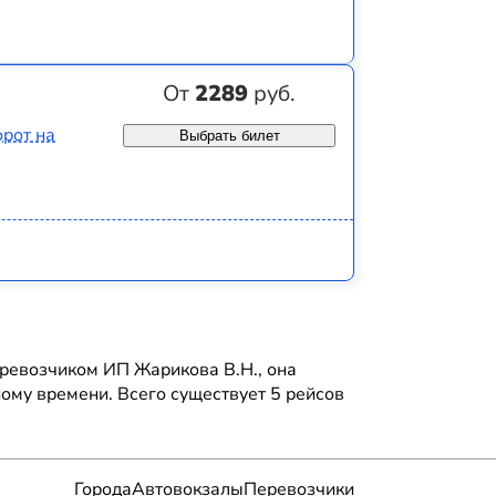
От
2289
руб.
рот на
Выбрать билет
ревозчиком ИП Жарикова В.Н., она
ному времени. Всего существует 5 рейсов
Города
Автовокзалы
Перевозчики