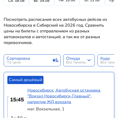
Пн. 10.08
Вт. 11.08
Ср. 
Сб. 08.08
Вс. 09.08
Посмотреть расписания всех автобусных рейсов из
Новосибирска в Сибирский на 2026 год. Сравнить
цены на билеты с отправлением из разных
автовокзалов и автостанций, а так же от разных
перевозчиков.
Сортировка
Откуда
Куда
По цене
Все пункты
Все пунк
Самый дешёвый
Новосибирск, Автобусная остановка
"Вокзал Новосибирск-Главный",
15:45
напротив ЖД вокзала
маг. Вокзальная, 1