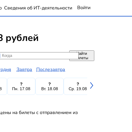
Войти
о
Сведения об ИТ-деятельности
8 рублей
Найти
да
да
билеты
годня
Завтра
Послезавтра
?
?
?
?
8
Пн. 17.08
Вт. 18.08
Ср. 19.08
Чт. 20.08
Пт.
цены на билеты с отправлением из