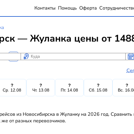
Контакты
Помощь
Оферта
Сотрудничеств
ка
рск — Жуланка цены от 148
Куда
Ког
Ког
Се
?
?
?
?
?
Ср. 12.08
Чт. 13.08
Пт. 14.08
Сб. 15.08
Вс. 16.0
рейсов из Новосибирска в Жуланку на 2026 год. Сравнить 
к же от разных перевозчиков.