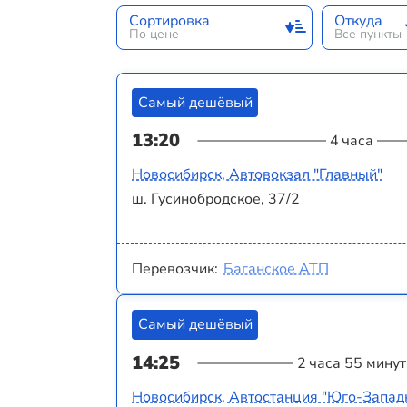
Сортировка
Откуда
По цене
Все пункты
Самый дешёвый
13:20
4 часа
Новосибирск, Автовокзал "Главный"
ш. Гусинобродское, 37/2
Перевозчик:
Баганское АТП
Самый дешёвый
14:25
2 часа 55 минут
Новосибирск, Автостанция "Юго-Запад