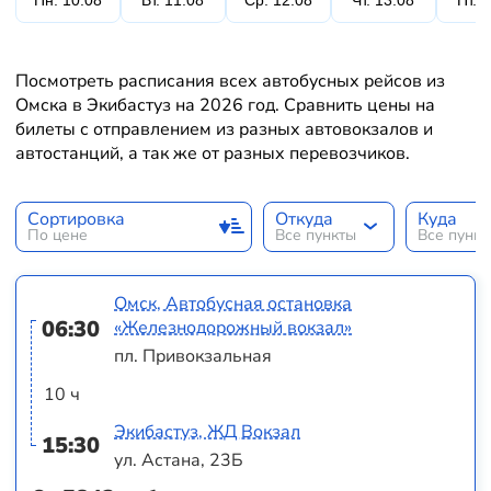
Пн. 10.08
Вт. 11.08
Ср. 12.08
Чт. 13.08
Пт. 
Посмотреть расписания всех автобусных рейсов из
Омска в Экибастуз на 2026 год. Сравнить цены на
билеты с отправлением из разных автовокзалов и
автостанций, а так же от разных перевозчиков.
Сортировка
Откуда
Куда
По цене
Все пункты
Все пунк
Омск, Автобусная остановка
06:30
«Железнодорожный вокзал»
пл. Привокзальная
10 ч
Экибастуз, ЖД Вокзал
15:30
ул. Астана, 23Б