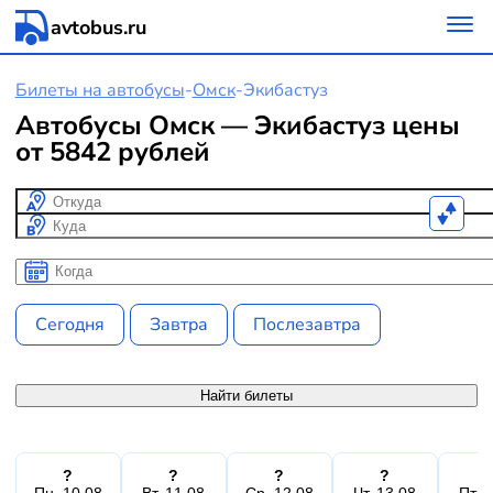
avtobus.ru
Билеты на автобусы
-
Омск
-
Экибастуз
Автобусы Омск — Экибастуз цены
от 5842 рублей
Откуда
Куда
Когда
Когда
Сегодня
Завтра
Послезавтра
Найти билеты
?
?
?
?