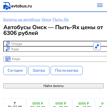
avtobus.ru
Билеты на автобусы
-
Омск
-
Пыть-Ях
Автобусы Омск — Пыть-Ях цены от
6306 рублей
Откуда
Куда
Когда
Когда
Сегодня
Завтра
Послезавтра
Найти билеты
?
6006 ₽
6006 ₽
6006 ₽
600