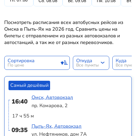
Пт. 07.08
Сб. 08.08
Вс. 09.08
Пн. 10.08
Вт. 
Посмотреть расписания всех автобусных рейсов из
Омска в Пыть-Ях на 2026 год. Сравнить цены на
билеты с отправлением из разных автовокзалов и
автостанций, а так же от разных перевозчиков.
Сортировка
Откуда
Куда
По цене
Все пункты
Все пунк
Самый дешёвый
Омск, Автовокзал
16:40
пр. Комарова, 2
17 ч 55 м
Пыть-Ях, Автовокзал
09:35
ул. Нефтяников, дом 7А