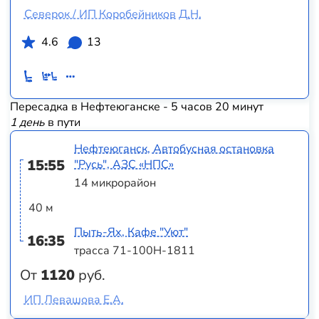
Северок / ИП Коробейников Д.Н.
4.6
13
Пересадка в Нефтеюганске - 5 часов 20 минут
1 день
в пути
Нефтеюганск, Автобусная остановка
15:55
"Русь", АЗС «НПС»
14 микрорайон
40 м
Пыть-Ях, Кафе "Уют"
16:35
трасса 71-100Н-1811
От
1120
руб.
ИП Левашова Е.А.