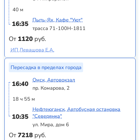
40 м
Пыть-Ях, Кафе "Уют"
16:35
трасса 71-100Н-1811
От
1120
руб.
ИП Левашова Е.А.
Пересадка в пределах города
Омск, Автовокзал
16:40
пр. Комарова, 2
18 ч 55 м
Нефтеюганск, Автобусная остановка
10:35
"Северянка"
ул. Мира, дом 6
От
7218
руб.