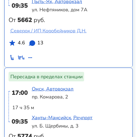
Пыть-Ях, Автовокзал
09:35
ул. Нефтяников, дом 7А
От
5662
руб.
Северок / ИП Коробейников Д.Н.
4.6
13
Пересадка в пределах станции
Омск, Автовокзал
17:00
пр. Комарова, 2
17 ч 35 м
Ханты-Мансийск, Речпорт
09:35
ул. Б. Щербины, д. 3
От
5774
руб.