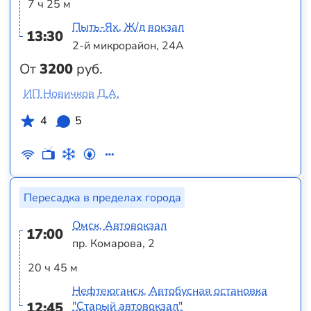
7 ч 25 м
Пыть-Ях, Ж/д вокзал
13:30
2-й микрорайон, 24А
От
3200
руб.
ИП Новичков Д.А.
4
5
Пересадка в пределах города
Омск, Автовокзал
17:00
пр. Комарова, 2
20 ч 45 м
Нефтеюганск, Автобусная остановка
12:45
"Старый автовокзал"