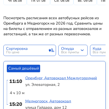
Чт. 06.08
Пт. 07.08
Сб. 08.08
Вс. 09.08
Пн. 
Посмотреть расписания всех автобусных рейсов из
Оренбурга в Медногорск на 2026 год. Сравнить цены
на билеты с отправлением из разных автовокзалов и
автостанций, а так же от разных перевозчиков.
Сортировка
Откуда
Куда
По цене
Все пункты
Все пунк
Самый дешёвый
Оренбург, Автовокзал Междугородний
11:10
ул. Элеваторная, 2
4 ч 10 м
Медногорск, Автовокзал
15:20
улица Гайдара, дом 12