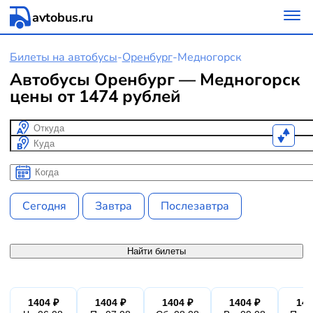
avtobus.ru
Билеты на автобусы
-
Оренбург
-
Медногорск
Автобусы Оренбург — Медногорск
цены от 1474 рублей
Откуда
Куда
Когда
Когда
Сегодня
Завтра
Послезавтра
Найти билеты
1404 ₽
1404 ₽
1404 ₽
1404 ₽
140