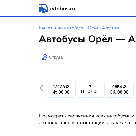
avtobus.ru
Билеты на автобусы
-
Орёл
-
Алушта
Автобусы Орёл — А
Откуда
?
13138 ₽
9854 ₽
Пт. 07.08
Чт. 06.08
Сб. 08.08
Посмотреть расписания всех автобусных 
автовокзалов и автостанций, а так же от