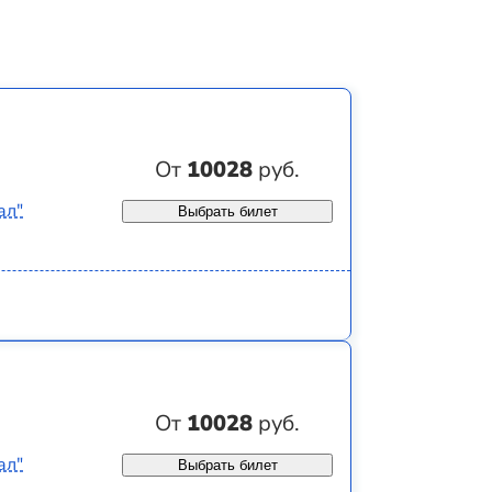
От
10028
руб.
ал"
Выбрать билет
От
10028
руб.
ал"
Выбрать билет