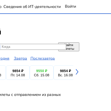
Войти
о
Сведения об ИТ-деятельности
й
Найти
да
да
билеты
годня
Завтра
Послезавтра
9854 ₽
9550 ₽
9854 ₽
9550 ₽
9
8
Пт. 14.08
Сб. 15.08
Вс. 16.08
Пн. 17.08
Вт.
илеты с отправлением из разных