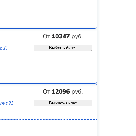
От
10347
руб.
ик"
Выбрать билет
От
12096
руб.
ковой"
Выбрать билет