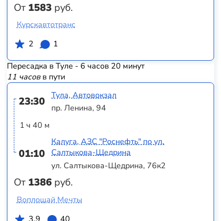
От
1583
руб.
Курскавтотранс
2
1
Пересадка в Туле - 6 часов 20 минут
11 часов
в пути
Тула, Автовокзал
23:30
пр. Ленина, 94
1 ч 40 м
Калуга, АЗС "Роснефть" по ул.
01:10
Салтыкова-Щедрина
ул. Салтыкова-Щедрина, 76к2
От
1386
руб.
Воплощай Мечты
3.9
40