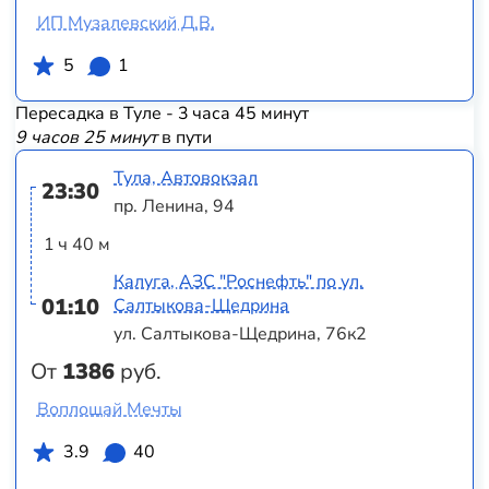
ИП Музалевский Д.В.
5
1
Пересадка в Туле - 3 часа 45 минут
9 часов 25 минут
в пути
Тула, Автовокзал
23:30
пр. Ленина, 94
1 ч 40 м
Калуга, АЗС "Роснефть" по ул.
01:10
Салтыкова-Щедрина
ул. Салтыкова-Щедрина, 76к2
От
1386
руб.
Воплощай Мечты
3.9
40