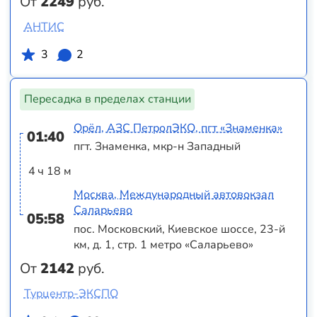
От
2249
руб.
АНТИС
3
2
Пересадка в пределах станции
Орёл, АЗС ПетролЭКО, пгт «Знаменка»
01:40
пгт. Знаменка, мкр-н Западный
4 ч 18 м
Москва, Международный автовокзал
Саларьево
05:58
пос. Московский, Киевское шоссе, 23-й
км, д. 1, стр. 1 метро «Саларьево»
От
2142
руб.
Турцентр-ЭКСПО