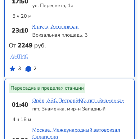
17:50
ул. Пересвета, 1а
5 ч 20 м
Калуга, Автовокзал
23:10
Вокзальная площадь, 3
От
2249
руб.
АНТИС
3
2
Пересадка в пределах станции
Орёл, АЗС ПетролЭКО, пгт «Знаменка»
01:40
пгт. Знаменка, мкр-н Западный
4 ч 18 м
Москва, Международный автовокзал
Саларьево