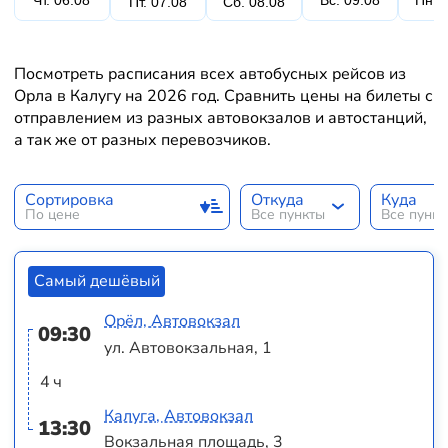
Чт. 06.08
Вс. 09.08
Пн. 
Пт. 07.08
Сб. 08.08
Посмотреть расписания всех автобусных рейсов из
Орла в Калугу на 2026 год. Сравнить цены на билеты с
отправлением из разных автовокзалов и автостанций,
а так же от разных перевозчиков.
Сортировка
Откуда
Куда
По цене
Все пункты
Все пунк
Самый дешёвый
Орёл, Автовокзал
09:30
ул. Автовокзальная, 1
4 ч
Калуга, Автовокзал
13:30
Вокзальная площадь, 3