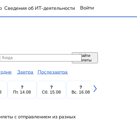
Войти
о
Сведения об ИТ-деятельности
Найти
да
да
билеты
годня
Завтра
Послезавтра
?
?
?
?
8
Пт. 14.08
Сб. 15.08
Вс. 16.08
Пн. 17.08
Вт.
билеты с отправлением из разных