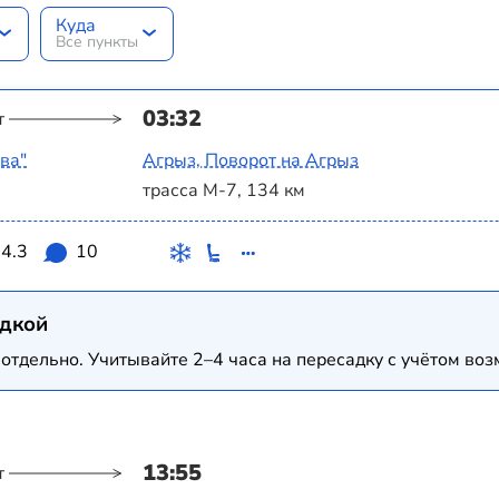
Куда
Все пункты
03:32
т
ва"
Агрыз, Поворот на Агрыз
трасса М-7, 134 км
4.3
10
адкой
отдельно. Учитывайте 2–4 часа на пересадку с учётом в
13:55
т