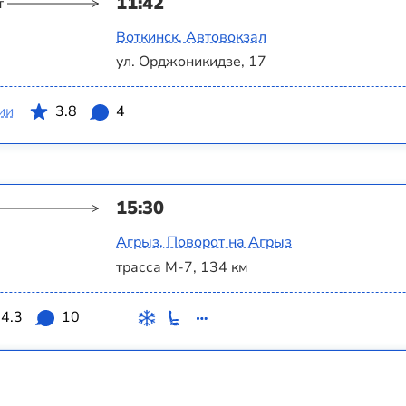
11:42
т
Воткинск, Автовокзал
ул. Орджоникидзе, 17
ии
3.8
4
15:30
Агрыз, Поворот на Агрыз
трасса М-7, 134 км
4.3
10