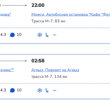
22:00
т
ядова"
Можга, Автобусная остановка "Кафе "Фел
Трасса М-7, 83 км
4.3
10
02:58
еликс""
Агрыз, Поворот на Агрыз
трасса М-7, 134 км
4.3
10