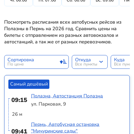
Чт. 06.08
Пт. 07.08
Сб. 08.08
Вс. 09.08
Пн. 
Посмотреть расписания всех автобусных рейсов из
Полазны в Пермь на 2026 год. Сравнить цены на
билеты с отправлением из разных автовокзалов и
автостанций, а так же от разных перевозчиков.
Сортировка
Откуда
Куда
По цене
Все пункты
Все пунк
Самый дешёвый
Полазна, Автостанция Полазна
09:15
ул. Парковая, 9
26 м
Пермь, Автобусная остановка
09:41
"Мичуринские сады"