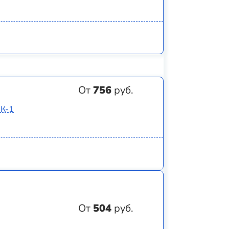
От
756
руб.
8К-1
От
504
руб.