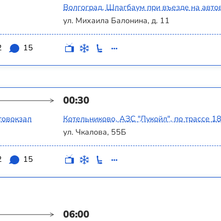
Волгоград, Шлагбаум при въезде на авто
ул. Михаила Балонина, д. 11
2
15
00:30
товокзал
Котельниково, АЗС "Лукойл", по трассе 1
ул. Чкалова, 55Б
2
15
06:00