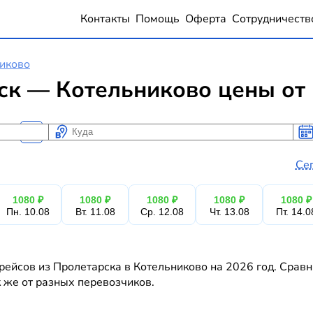
Контакты
Помощь
Оферта
Сотрудничеств
иково
ск — Котельниково цены от 
Куда
Ког
Ког
Се
1080 ₽
1080 ₽
1080 ₽
1080 ₽
1080 ₽
Пн. 10.08
Вт. 11.08
Ср. 12.08
Чт. 13.08
Пт. 14.0
рейсов из Пролетарска в Котельниково на 2026 год. Сравн
к же от разных перевозчиков.