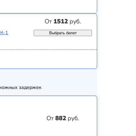
От
1512
руб.
8К-1
Выбрать билет
озможных задержек
От
882
руб.