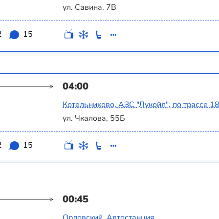
ул. Савина, 7В
2
15
04:00
Котельниково, АЗС "Лукойл", по трассе 1
ул. Чкалова, 55Б
2
15
00:45
Орловский, Автостанция