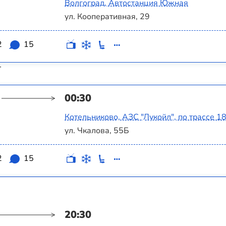
Волгоград, Автостанция Южная
ул. Кооперативная, 29
2
15
т
00:30
Котельниково, АЗС "Лукойл", по трассе 1
ул. Чкалова, 55Б
2
15
20:30