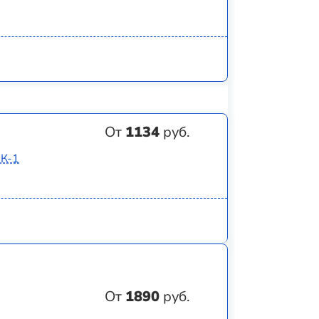
От
1134
руб.
8К-1
От
1890
руб.