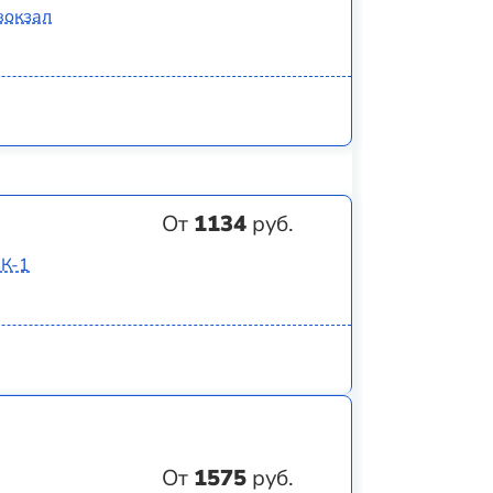
вокзал
От
1134
руб.
8К-1
От
1575
руб.