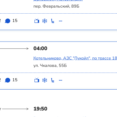
пер. Февральский, 89Б
2
15
04:00
Котельниково, АЗС "Лукойл", по трассе 1
ул. Чкалова, 55Б
2
15
19:50
т