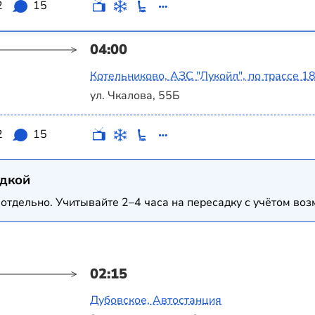
2
15
04:00
Котельниково, АЗС "Лукойл", по трассе 1
ул. Чкалова, 55Б
2
15
адкой
отдельно. Учитывайте 2–4 часа на пересадку с учётом в
02:15
Дубовское, Автостанция