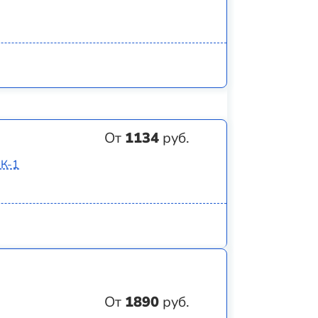
От
1134
руб.
8К-1
От
1890
руб.