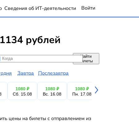
Войти
о
Сведения об ИТ-деятельности
1134 рублей
Найти
да
да
билеты
годня
Завтра
Послезавтра
1080 ₽
1080 ₽
1080 ₽
1080 ₽
1
8
Сб. 15.08
Вс. 16.08
Пн. 17.08
Вт. 18.08
Ср.
ить цены на билеты с отправлением из