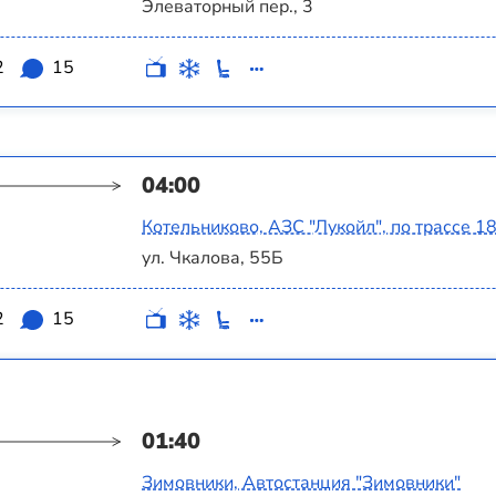
Элеваторный пер., 3
2
15
04:00
Котельниково, АЗС "Лукойл", по трассе 1
ул. Чкалова, 55Б
2
15
01:40
Зимовники, Автостанция "Зимовники"