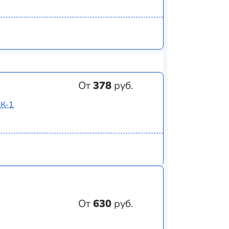
От
378
руб.
8К-1
От
630
руб.