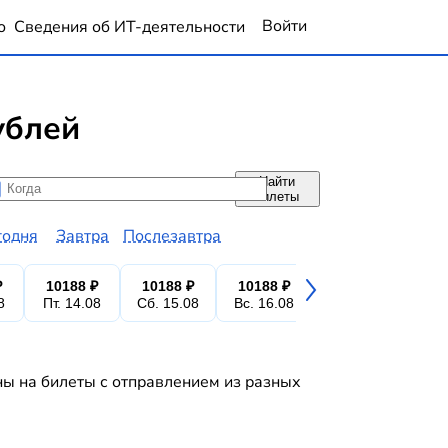
Войти
о
Сведения об ИТ-деятельности
ублей
Найти
да
да
билеты
годня
Завтра
Послезавтра
₽
10188 ₽
10188 ₽
10188 ₽
10188 ₽
10
8
Пт. 14.08
Сб. 15.08
Вс. 16.08
Пн. 17.08
Вт.
ны на билеты с отправлением из разных