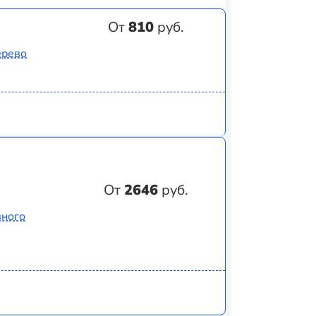
От
810
руб.
ерево
От
2646
руб.
вного