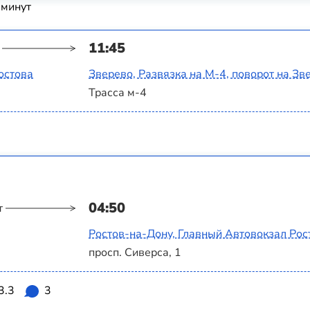
 минут
11:45
остова
Зверево, Развязка на М-4, поворот на Зв
Трасса м-4
04:50
т
Ростов-на-Дону, Главный Автовокзал Рос
просп. Сиверса, 1
3.3
3