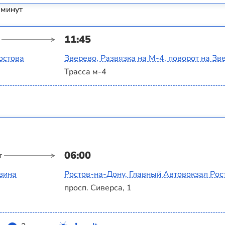
 минут
11:45
остова
Зверево, Развязка на М-4, поворот на Зв
Трасса м-4
06:00
т
азина
Ростов-на-Дону, Главный Автовокзал Рос
просп. Сиверса, 1