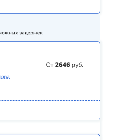
озможных задержек
От
2646
руб.
това