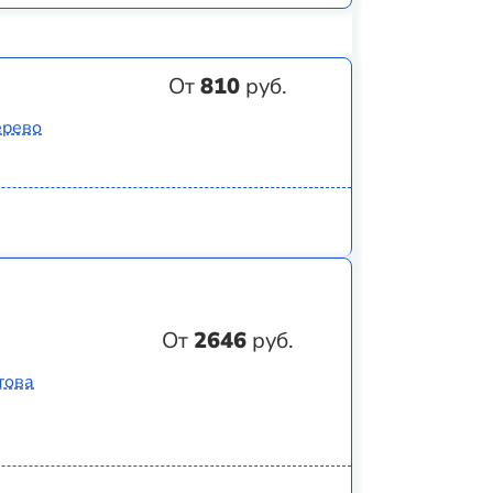
От
810
руб.
ерево
От
2646
руб.
това