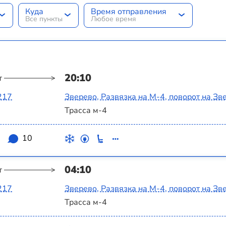
Куда
Время отправления
Все пункты
Любое время
20:10
т
217
Зверево, Развязка на М-4, поворот на Зв
Трасса м-4
3
10
04:10
т
217
Зверево, Развязка на М-4, поворот на Зв
Трасса м-4