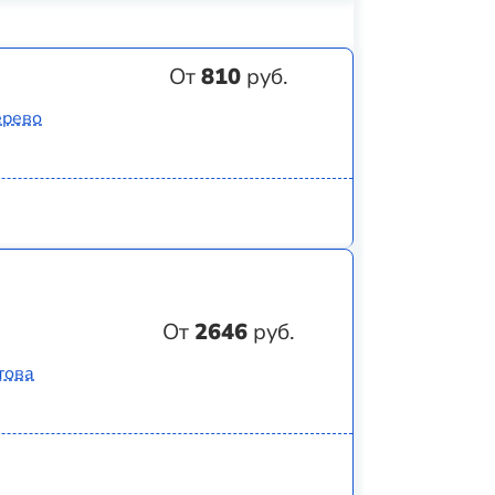
От
810
руб.
ерево
От
2646
руб.
това