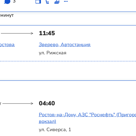
3
 минут
11:45
остова
Зверево, Автостанция
ул. Рижская
04:40
т
Ростов-на-Дону, АЗС "Роснефть" (Приго
вокзал)
ул. Сиверса, 1