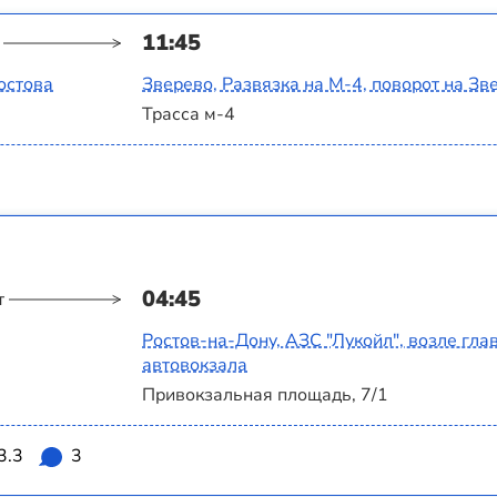
11:45
остова
Зверево, Развязка на М-4, поворот на Зв
Трасса м-4
04:45
т
Ростов-на-Дону, АЗС "Лукойл", возле гла
автовокзала
Привокзальная площадь, 7/1
3.3
3