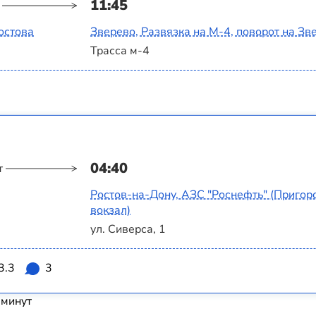
11:45
остова
Зверево, Развязка на М-4, поворот на Зв
Трасса м-4
04:40
т
Ростов-на-Дону, АЗС "Роснефть" (Приго
вокзал)
ул. Сиверса, 1
3.3
3
 минут