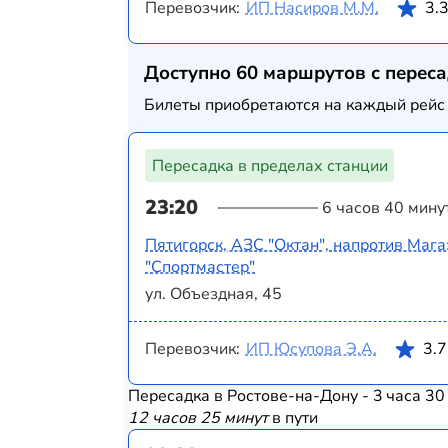
Перевозчик:
ИП Насиров М.М.
3.
Доступно 60 маршрутов с перес
Билеты приобретаются на каждый рейс 
Пересадка в пределах станции
23:20
6 часов 40 мину
Пятигорск, АЗС "Октан", напротив Маг
"Спортмастер"
ул. Объездная, 45
Перевозчик:
ИП Юсупова Э.А.
3.7
Пересадка в Ростове-на-Дону - 3 часа 30
12 часов 25 минут
в пути