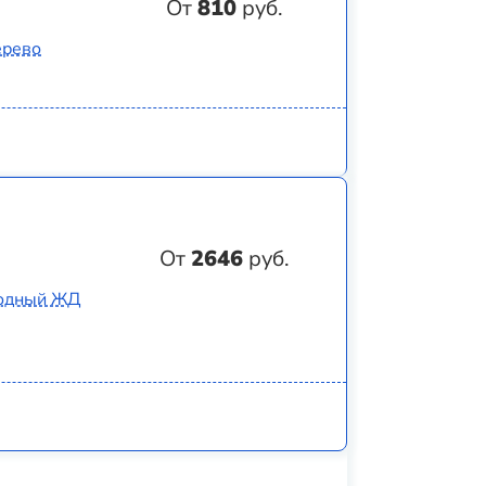
От
810
руб.
ерево
От
2646
руб.
родный ЖД