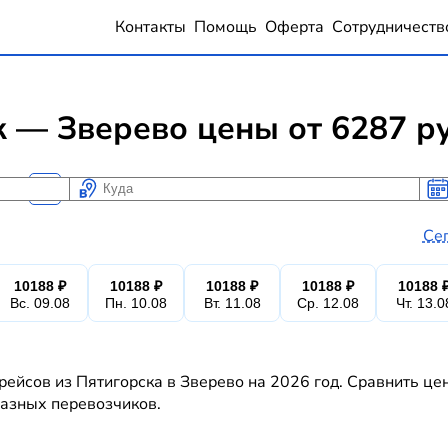
Контакты
Помощь
Оферта
Сотрудничеств
 — Зверево цены от 6287 р
Куда
Ког
Ког
Се
10188 ₽
10188 ₽
10188 ₽
10188 ₽
10188 
Вс. 09.08
Пн. 10.08
Вт. 11.08
Ср. 12.08
Чт. 13.0
рейсов из Пятигорска в Зверево на 2026 год. Сравнить це
 разных перевозчиков.