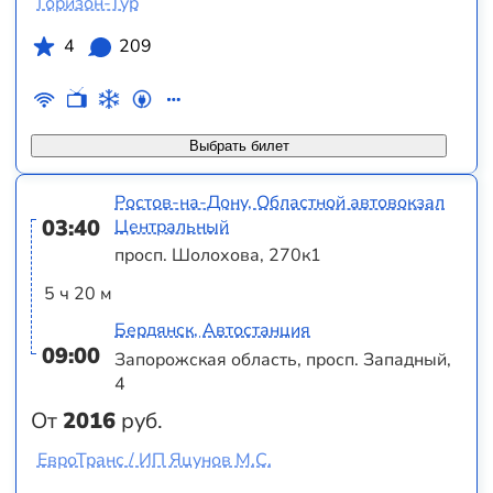
Горизон-Тур
4
209
Выбрать билет
Ростов-на-Дону, Областной автовокзал
03:40
Центральный
просп. Шолохова, 270к1
5 ч 20 м
Бердянск, Автостанция
09:00
Запорожская область, просп. Западный,
4
От
2016
руб.
ЕвроТранс / ИП Яцунов М.С.