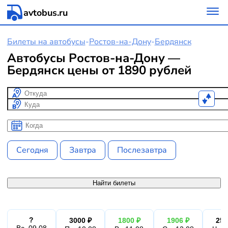
avtobus.ru
Билеты на автобусы
-
Ростов-на-Дону
-
Бердянск
Автобусы Ростов-на-Дону —
Бердянск цены от 1890 рублей
Откуда
Куда
Когда
Когда
Сегодня
Завтра
Послезавтра
Найти билеты
?
3000 ₽
1800 ₽
1906 ₽
254