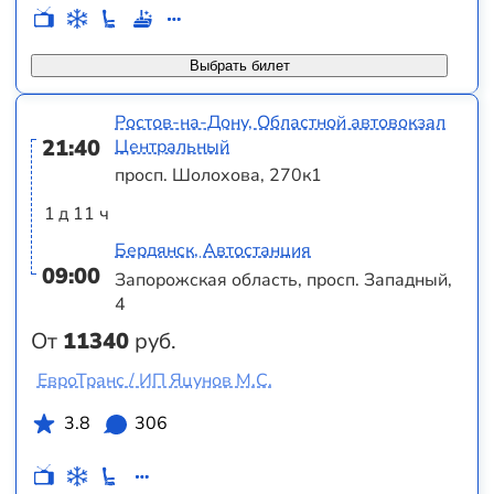
Выбрать билет
Ростов-на-Дону, Областной автовокзал
21:40
Центральный
просп. Шолохова, 270к1
1 д 11 ч
Бердянск, Автостанция
09:00
Запорожская область, просп. Западный,
4
От
11340
руб.
ЕвроТранс / ИП Яцунов М.С.
3.8
306