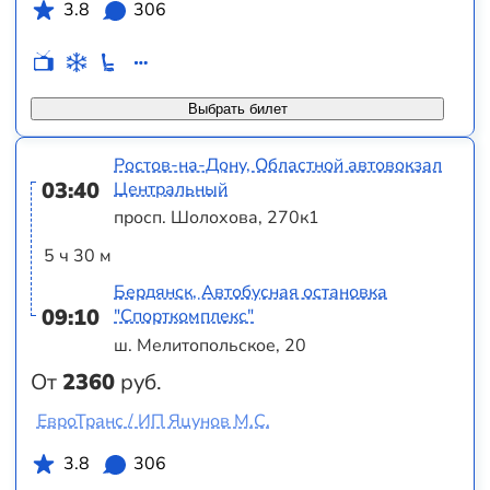
3.8
306
Выбрать билет
Ростов-на-Дону, Областной автовокзал
03:40
Центральный
просп. Шолохова, 270к1
5 ч 30 м
Бердянск, Автобусная остановка
09:10
"Спорткомплекс"
ш. Мелитопольское, 20
От
2360
руб.
ЕвроТранс / ИП Яцунов М.С.
3.8
306