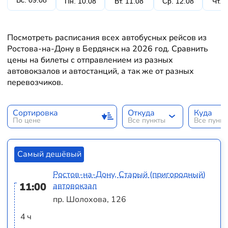
Вс. 09.08
Пн. 10.08
Вт. 11.08
Ср. 12.08
Чт. 
Посмотреть расписания всех автобусных рейсов из
Ростова-на-Дону в Бердянск на 2026 год. Сравнить
цены на билеты с отправлением из разных
автовокзалов и автостанций, а так же от разных
перевозчиков.
Сортировка
Откуда
Куда
По цене
Все пункты
Все пунк
Самый дешёвый
Ростов-на-Дону, Старый (пригородный)
11:00
автовокзал
пр. Шолохова, 126
4 ч