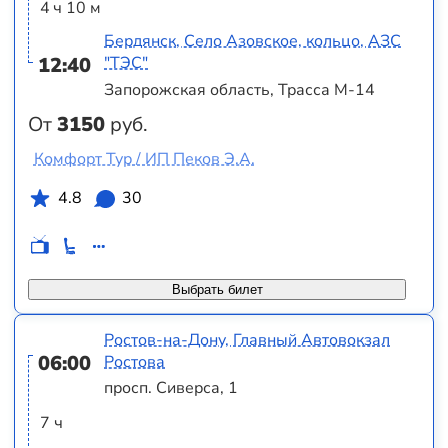
4 ч 10 м
Бердянск, Село Азовское, кольцо, АЗС
12:40
"ТЭС"
Запорожская область, Трасса М-14
От
3150
руб.
Комфорт Тур / ИП Пеков Э.А.
4.8
30
Выбрать билет
Ростов-на-Дону, Главный Автовокзал
06:00
Ростова
просп. Сиверса, 1
7 ч