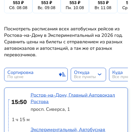
553 ₽
553 ₽
553 ₽
553 ₽
55
Сб. 08.08
Вс. 09.08
Пн. 10.08
Вт. 11.08
Ср. 
Посмотреть расписания всех автобусных рейсов из
Ростова-на-Дону в Экспериментальный на 2026 год.
Сравнить цены на билеты с отправлением из разных
автовокзалов и автостанций, а так же от разных
перевозчиков.
Сортировка
Откуда
Куда
По цене
Все пункты
Все пунк
Ростов-на-Дону, Главный Автовокзал
15:50
Ростова
просп. Сиверса, 1
1 ч 15 м
Экспериментальный, Автобусная