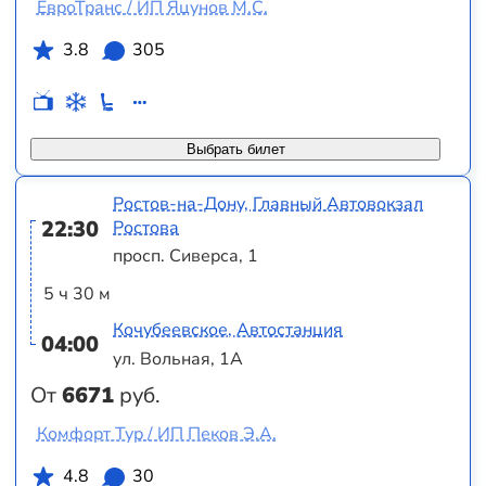
ЕвроТранс / ИП Яцунов М.С.
3.8
305
Выбрать билет
Ростов-на-Дону, Главный Автовокзал
22:30
Ростова
просп. Сиверса, 1
5 ч 30 м
Кочубеевское, Автостанция
04:00
ул. Вольная, 1А
От
6671
руб.
Комфорт Тур / ИП Пеков Э.А.
4.8
30