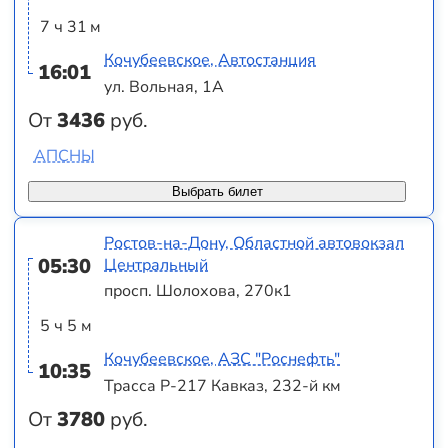
7 ч 31 м
Кочубеевское, Автостанция
16:01
ул. Вольная, 1А
От
3436
руб.
АПСНЫ
Выбрать билет
Ростов-на-Дону, Областной автовокзал
05:30
Центральный
просп. Шолохова, 270к1
5 ч 5 м
Кочубеевское, АЗС "Роснефть"
10:35
Трасса Р-217 Кавказ, 232-й км
От
3780
руб.