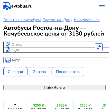
avtobus.ru
Билеты на автобусы
-
Ростов-на-Дону
-
Кочубеевское
Автобусы Ростов-на-Дону —
Кочубеевское цены от 3130 рублей
Откуда
Куда
Когда
Когда
Сегодня
Завтра
Послезавтра
Найти билеты
?
3200 ₽
2981 ₽
3200 ₽
298