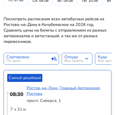
Пт. 07.08
Сб. 08.08
Вс. 09.08
Пн. 10.08
Вт. 
Посмотреть расписания всех автобусных рейсов из
Ростова-на-Дону в Кочубеевское на 2026 год.
Сравнить цены на билеты с отправлением из разных
автовокзалов и автостанций, а так же от разных
перевозчиков.
Сортировка
Откуда
Куда
По цене
Все пункты
Все пунк
Самый дешёвый
Ростов-на-Дону, Главный Автовокзал
08:30
Ростова
просп. Сиверса, 1
7 ч 31 м