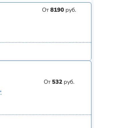
От
8190
руб.
От
532
руб.
"