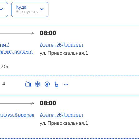
Куда
Все пункты
08:00
ом /
Анапа, ЖД вокзал
гнит, рядом с
ул. Привокзальная,1
270г
4
08:00
танция Аврора»
Анапа, ЖД вокзал
ул. Привокзальная,1