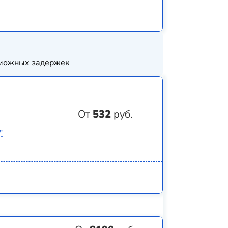
озможных задержек
От
532
руб.
"