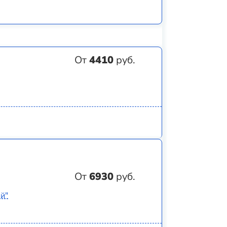
От
4410
руб.
От
6930
руб.
й"