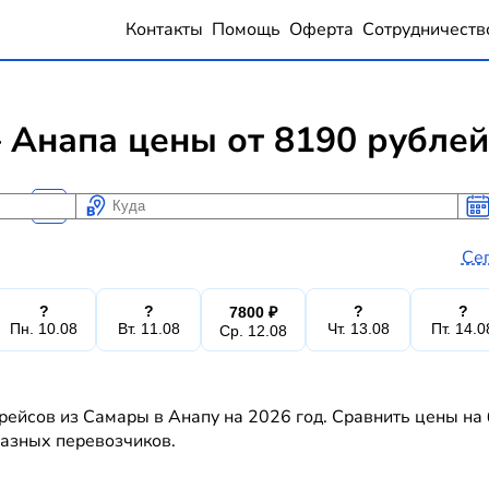
Контакты
Помощь
Оферта
Сотрудничеств
 Анапа цены от 8190 рублей
Куда
Ког
Ког
Се
?
?
?
?
7800 ₽
Пн. 10.08
Вт. 11.08
Чт. 13.08
Пт. 14.0
Ср. 12.08
рейсов из Самары в Анапу на 2026 год. Сравнить цены на
 разных перевозчиков.