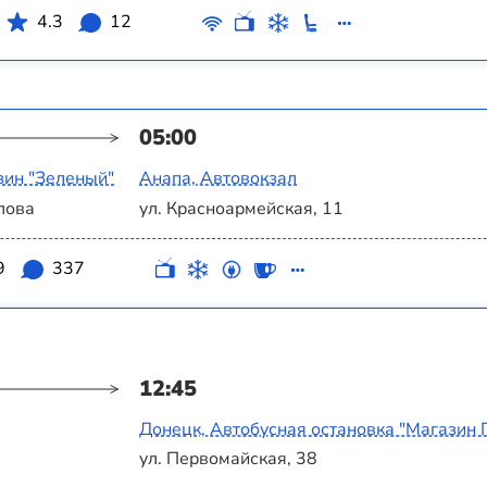
4.3
12
05:00
зин "Зеленый"
Анапа, Автовокзал
лова
ул. Красноармейская, 11
9
337
12:45
Донецк, Автобусная остановка "Магазин 
ул. Первомайская, 38