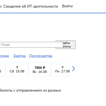
Войти
о
Сведения об ИТ-деятельности
Найти
да
да
билеты
годня
Завтра
Послезавтра
?
?
?
7800 ₽
7
8
Сб. 15.08
Пн. 17.08
Вт. 18.08
Вс. 16.08
Ср.
 билеты с отправлением из разных