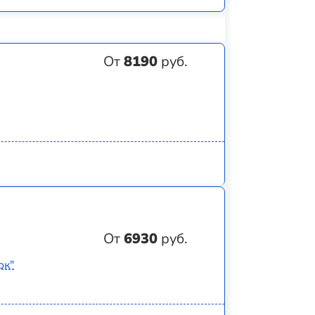
От
8190
руб.
От
6930
руб.
ок"