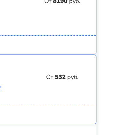
От
8190
руб.
От
532
руб.
"