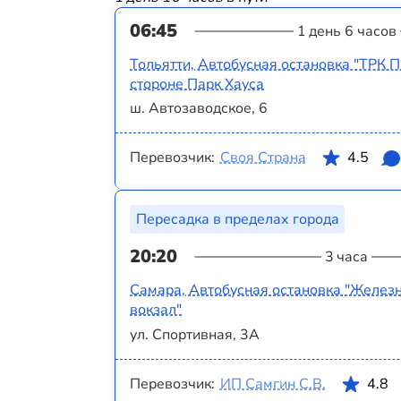
06:45
1 день 6 часов
Тольятти, Автобусная остановка "ТРК П
стороне Парк Хауса
ш. Автозаводское, 6
Перевозчик:
Своя Страна
4.5
Пересадка в пределах города
20:20
3 часа
Самара, Автобусная остановка "Желе
вокзал"
ул. Спортивная, 3А
Перевозчик:
ИП Самгин С.В.
4.8