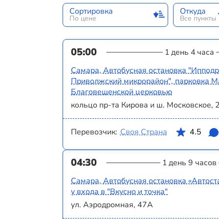
Сортировка
Откуда
По цене
Все пункты
05:00
1 день 4 часа
Самара, Автобусная остановка "Ипподр
Приволжский микрорайон", парковка Ма
Благовещенской церковью
кольцо пр-та Кирова и ш. Московское, 
Перевозчик:
Своя Страна
4.5
04:30
1 день 9 часов
Самара, Автобусная остановка «Автос
у входа в "Вкусно и точка"
ул. Аэродромная, 47А