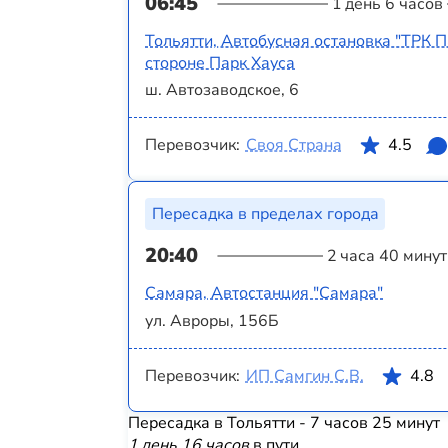
06:45
1 день 6 часов
Тольятти, Автобусная остановка "ТРК П
стороне Парк Хауса
ш. Автозаводское, 6
Перевозчик:
Своя Страна
4.5
Пересадка в пределах города
20:40
2 часа 40 минут
Самара, Автостанция "Самара"
ул. Авроры, 156Б
Перевозчик:
ИП Самгин С.В.
4.8
Пересадка в Тольятти - 7 часов 25 минут
1 день 16 часов
в пути