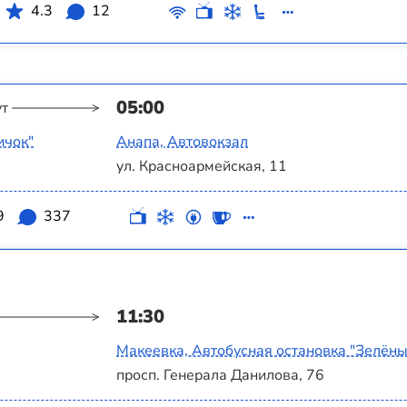
4.3
12
05:00
ут
ичок"
Анапа, Автовокзал
ул. Красноармейская, 11
9
337
11:30
Макеевка, Автобусная остановка "Зелёны
просп. Генерала Данилова, 76