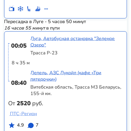
Пересадка в Луге - 5 часов 50 минут
16 часов 55 минут
в пути
Луга, Автобусная остановка "Зеленое
00:05
Озеро"
Трасса Р-23
8 ч 35 м
Лепель, АЗС Лукойл (кафе «Три
пятерочки»)
08:40
Витебская область, Трасса M3 Беларусь,
155-й км.
От
2520
руб.
ПТС-Регион
4.9
7