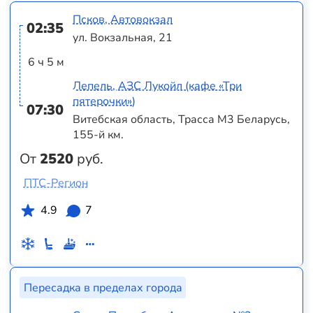
Псков, Автовокзал
02:35
ул. Вокзальная, 21
6 ч 5 м
Лепель, АЗС Лукойл (кафе «Три
пятерочки»)
07:30
Витебская область, Трасса M3 Беларусь,
155-й км.
От
2520
руб.
ПТС-Регион
4.9
7
Пересадка в пределах города