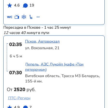
4.6
19
Пересадка в Пскове - 1 час 25 минут
12 часов 40 минут
в пути
Псков, Автовокзал
02:35
ул. Вокзальная, 21
6 ч 5 м
Лепель, АЗС Лукойл (кафе «Три
пятерочки»)
07:30
Витебская область, Трасса M3 Беларусь,
155-й км.
От
2520
руб.
ПТС-Регион
4.9
7