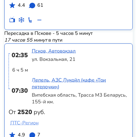
4.4
61
Пересадка в Пскове - 5 часов 5 минут
17 часов 55 минут
в пути
Псков, Автовокзал
02:35
ул. Вокзальная, 21
6 ч 5 м
Лепель, АЗС Лукойл (кафе «Три
пятерочки»)
07:30
Витебская область, Трасса M3 Беларусь,
155-й км.
От
2520
руб.
ПТС-Регион
4.9
7