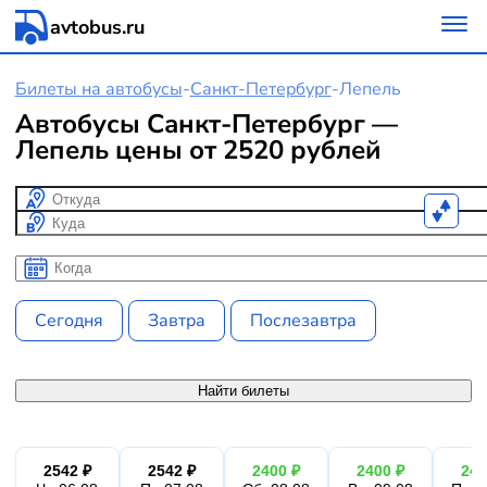
avtobus.ru
Билеты на автобусы
-
Санкт-Петербург
-
Лепель
Автобусы Санкт-Петербург —
Лепель цены от 2520 рублей
Откуда
Куда
Когда
Когда
Сегодня
Завтра
Послезавтра
Найти билеты
2542 ₽
2542 ₽
2400 ₽
2400 ₽
240