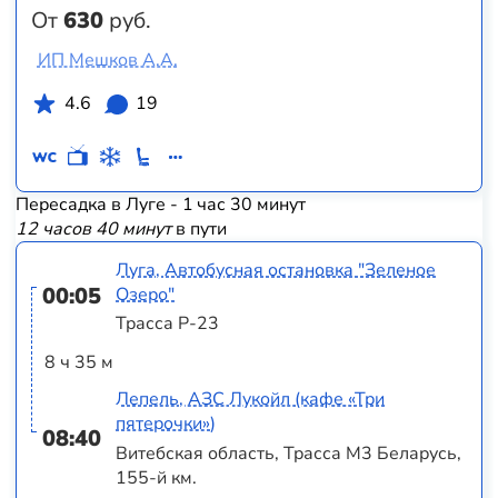
От
630
руб.
ИП Мешков А.А.
4.6
19
Пересадка в Луге - 1 час 30 минут
12 часов 40 минут
в пути
Луга, Автобусная остановка "Зеленое
00:05
Озеро"
Трасса Р-23
8 ч 35 м
Лепель, АЗС Лукойл (кафе «Три
пятерочки»)
08:40
Витебская область, Трасса M3 Беларусь,
155-й км.