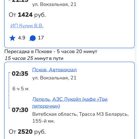
ул. Вокзальная, 21
От
1424
руб.
ИП Кулик В.В.
4.9
17
Пересадка в Пскове - 5 часов 20 минут
15 часов 25 минут
в пути
Псков, Автовокзал
02:35
ул. Вокзальная, 21
6 ч 5 м
Лепель, АЗС Лукойл (кафе «Три
пятерочки»)
07:30
Витебская область, Трасса M3 Беларусь,
155-й км.
От
2520
руб.