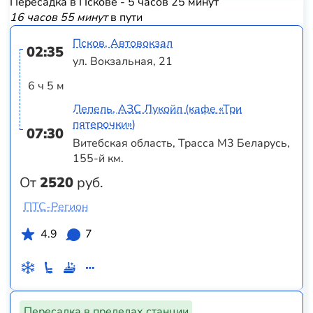
Пересадка в Пскове - 5 часов 25 минут
16 часов 55 минут
в пути
Псков, Автовокзал
02:35
ул. Вокзальная, 21
6 ч 5 м
Лепель, АЗС Лукойл (кафе «Три
пятерочки»)
07:30
Витебская область, Трасса M3 Беларусь,
155-й км.
От
2520
руб.
ПТС-Регион
4.9
7
Пересадка в пределах станции