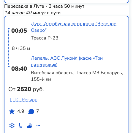
Пересадка в Луге - 3 часа 50 минут
14 часов 40 минут
в пути
Луга, Автобусная остановка "Зеленое
00:05
Озеро"
Трасса Р-23
8 ч 35 м
Лепель, АЗС Лукойл (кафе «Три
пятерочки»)
08:40
Витебская область, Трасса M3 Беларусь,
155-й км.
От
2520
руб.
ПТС-Регион
4.9
7