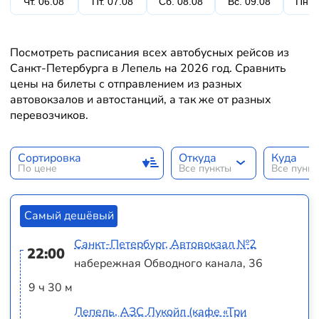
Чт. 06.08
Пт. 07.08
Сб. 08.08
Вс. 09.08
Пн. 
Посмотреть расписания всех автобусных рейсов из
Санкт-Петербурга в Лепель на 2026 год. Сравнить
цены на билеты с отправлением из разных
автовокзалов и автостанций, а так же от разных
перевозчиков.
Сортировка
Откуда
Куда
По цене
Все пункты
Все пунк
Самый дешёвый
Санкт-Петербург, Автовокзал №2
22:00
набережная Обводного канала, 36
9 ч 30 м
Лепель, АЗС Лукойл (кафе «Три