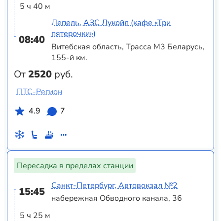
5 ч 40 м
Лепель, АЗС Лукойл (кафе «Три
пятерочки»)
08:40
Витебская область, Трасса M3 Беларусь,
155-й км.
От
2520
руб.
ПТС-Регион
4.9
7
Пересадка в пределах станции
Санкт-Петербург, Автовокзал №2
15:45
набережная Обводного канала, 36
5 ч 25 м